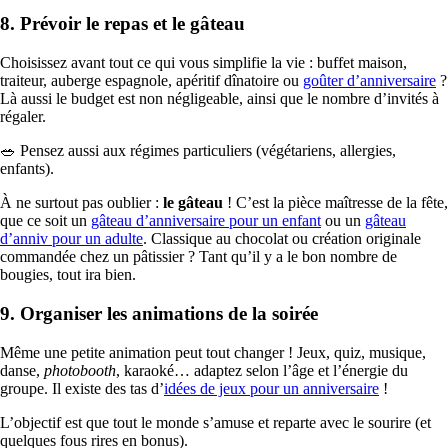
8. Prévoir le repas et le gâteau
Choisissez avant tout ce qui vous simplifie la vie : buffet maison,
traiteur, auberge espagnole, apéritif dînatoire ou
goûter d’anniversaire
?
Là aussi le budget est non négligeable, ainsi que le nombre d’invités à
régaler.
🥗 Pensez aussi aux régimes particuliers (végétariens, allergies,
enfants).
À ne surtout pas oublier :
le gâteau
! C’est la pièce maîtresse de la fête,
que ce soit un
gâteau d’anniversaire pour un enfant
ou un
gâteau
d’anniv pour un adulte
. Classique au chocolat ou création originale
commandée chez un pâtissier ? Tant qu’il y a le bon nombre de
bougies, tout ira bien.
9. Organiser les animations de la soirée
Même une petite animation peut tout changer ! Jeux, quiz, musique,
danse,
photobooth
, karaoké… adaptez selon l’âge et l’énergie du
groupe. Il existe des tas d’
idées de jeux pour un anniversaire
!
L’objectif est que tout le monde s’amuse et reparte avec le sourire (et
quelques fous rires en bonus).