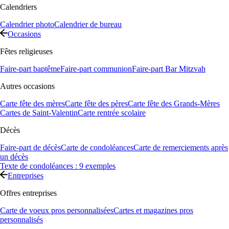
Calendriers
Calendrier photo
Calendrier de bureau
Occasions
Fêtes religieuses
Faire-part baptême
Faire-part communion
Faire-part Bar Mitzvah
Autres occasions
Carte fête des mères
Carte fête des pères
Carte fête des Grands-Mères
Cartes de Saint-Valentin
Carte rentrée scolaire
Décès
Faire-part de décès
Carte de condoléances
Carte de remerciements après
un décès
Texte de condoléances : 9 exemples
Entreprises
Offres entreprises
Carte de voeux pros personnalisées
Cartes et magazines pros
personnalisés