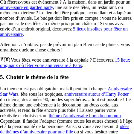
Où fêterez-vous cet événement ? À la maison, dans un jardin pour un
anniversaire en garden party
, une salle des fêtes, un restaurant, ou
même en extérieur ? Le lieu doit être pratique, accueillant et adapté au
nombre d’invités. Le budget doit être pris en compte : vous ne louerez
pas une salle des fêtes au même prix qu’un château ! Si vous avez
envie d’un endroit original, découvrez
5 lieux insolites pour fêter un
anniversaire
.
Attention : n’oubliez pas de prévoir un plan B en cas de pluie si vous
organisez quelque chose dehors !
🇫🇷 Vous fêtez votre anniversaire à la capitale ? Découvrez
15 lieux
originaux où fêter votre anniversaire à Paris
.
5. Choisir le thème de la fête
Un thème n’est pas obligatoire, mais il peut tout changer.
Anniversaire
Star Wars
, fête sous les tropiques,
anniversaire autour d’Harry Potter
,
du cinéma, des années 90, ou des super-héros… tout est possible ! Le
thème donne une cohérence à la décoration, au
dress code
, aux
activités, et rend la fête encore plus folle ! Laissez parler votre
créativité et choisissez un
thème d’anniversaire hors du commun
.
Cependant, il faudra l’adapter (comme toutes les autres choses) à l’âge
et à la personnalité de la personne. Ainsi, si vous avez besoin d’
idées
de thèmes d’anniversaire pour une fille
ou si vous hésitez entre