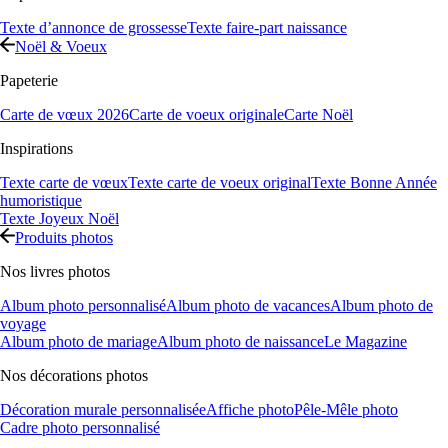
Texte d’annonce de grossesse
Texte faire-part naissance
Noël & Voeux
Papeterie
Carte de vœux 2026
Carte de voeux originale
Carte Noël
Inspirations
Texte carte de vœux
Texte carte de voeux original
Texte Bonne Année
humoristique
Texte Joyeux Noël
Produits photos
Nos livres photos
Album photo personnalisé
Album photo de vacances
Album photo de
voyage
Album photo de mariage
Album photo de naissance
Le Magazine
Nos décorations photos
Décoration murale personnalisée
Affiche photo
Pêle-Mêle photo
Cadre photo personnalisé