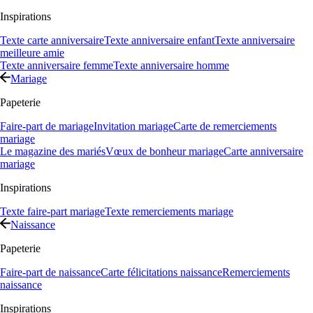
Inspirations
Texte carte anniversaire
Texte anniversaire enfant
Texte anniversaire
meilleure amie
Texte anniversaire femme
Texte anniversaire homme
Mariage
Papeterie
Faire-part de mariage
Invitation mariage
Carte de remerciements
mariage
Le magazine des mariés
Vœux de bonheur mariage
Carte anniversaire
mariage
Inspirations
Texte faire-part mariage
Texte remerciements mariage
Naissance
Papeterie
Faire-part de naissance
Carte félicitations naissance
Remerciements
naissance
Inspirations