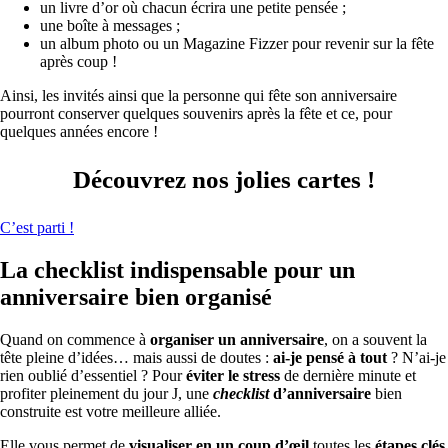
un livre d’or où chacun écrira une petite pensée ;
une boîte à messages ;
un album photo ou un Magazine Fizzer pour revenir sur la fête
après coup !
Ainsi, les invités ainsi que la personne qui fête son anniversaire
pourront conserver quelques souvenirs après la fête et ce, pour
quelques années encore !
Découvrez nos jolies cartes !
C’est parti !
La checklist indispensable pour un
anniversaire bien organisé
Quand on commence à
organiser un anniversaire
, on a souvent la
tête pleine d’idées… mais aussi de doutes :
ai-je pensé à tout
? N’ai-je
rien oublié d’essentiel ? Pour
éviter le stress
de dernière minute et
profiter pleinement du jour J, une
checklist
d’anniversaire
bien
construite est votre meilleure alliée.
Elle vous permet de
visualiser en un coup d’œil
toutes les
étapes clés