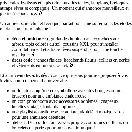
privilégiez les tissus et tapis orientaux, les tentes, lampions, breloques,
attrape-rêves et compagnie. Un moment qui s’annonce merveilleux et
plein d’insouciance. 🏮
Un anniversaire chill et féerique, parfait pour une soirée sous les étoiles
ou dans un jardin bohème !
d
éco et ambiance :
guirlandes lumineuses accrochées aux
arbres, tapis colorés au sol, coussins XXL pour s’installer
confortablement et attrape-rêves suspendus pour une touche
mystique. 💭
dress code :
tenues fluides, headbands fleuris, colliers en perles
et vêtements en lin ou crochet. 🧶
Et au niveau des activités : voici ce que vous pourriez proposer à vos
invités pour ce thème d’anniversaire :
un feu de camp (même symbolique avec des bougies ou un
brasero) pour une ambiance chaleureuse ;
un coin photobooth avec accessoires bohèmes : chapeaux,
lunettes vintage, foulards imprimés ;
une playlist acoustique avec guitare, ukulélé et musiques folk
pour une ambiance détendue ;
atelier DIY : confectionnez vos propres couronnes de fleurs ou
bracelets en perles pour un souvenir unique !