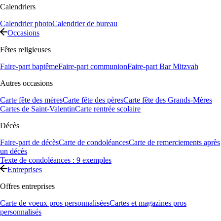
Calendriers
Calendrier photo
Calendrier de bureau
Occasions
Fêtes religieuses
Faire-part baptême
Faire-part communion
Faire-part Bar Mitzvah
Autres occasions
Carte fête des mères
Carte fête des pères
Carte fête des Grands-Mères
Cartes de Saint-Valentin
Carte rentrée scolaire
Décès
Faire-part de décès
Carte de condoléances
Carte de remerciements après
un décès
Texte de condoléances : 9 exemples
Entreprises
Offres entreprises
Carte de voeux pros personnalisées
Cartes et magazines pros
personnalisés