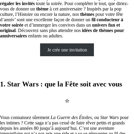
régaler les invités
toute la soirée. Pour compléter le tout, que diriez-
vous de donner un
thème
à cet anniversaire ? Inspirés par la pop
culture, l’Histoire ou encore la nature, nos
thèmes
pour votre fête
d’anniv’ sont une excellente façon de donner un
fil conducteur à
votre soirée
et d’immerger les convives dans un
univers fun et
original
. Découvrez sans plus attendre nos
idées de thèmes pour
anniversaires
enfants ou adultes.
Je crée une invitation
1. Star Wars : que la Fête soit avec vous
⭐️
Vous connaissez sûrement
La Guerre des Étoiles
, ou
Star Wars
pour
les intimes ? Cette saga n’a pas cessé de faire rêver petits et grands
depuis les années 80 jusqu’à aujourd’hui. C’est une aventure
interstellaire qui n’a pas pris une ride et a su se réinventer au fil des