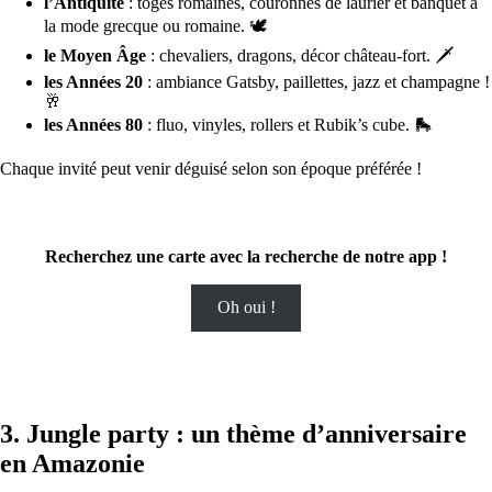
l’Antiquité
: toges romaines, couronnes de laurier et banquet à
la mode grecque ou romaine. 🕊️
le Moyen Âge
: chevaliers, dragons, décor château-fort. 🗡️
les Années 20
: ambiance Gatsby, paillettes, jazz et champagne !
🥂
les Années 80
: fluo, vinyles, rollers et Rubik’s cube. 🛼
Chaque invité peut venir déguisé selon son époque préférée !
Recherchez une carte avec la recherche de notre app !
Oh oui !
3. Jungle party : un thème d’anniversaire
en Amazonie