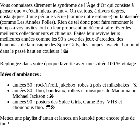
Vous connaissez sûrement le syndrome de l’Âge d’Or qui consiste à
penser que « c’était mieux avant ». On est tous, à divers degrés,
nostalgiques d’une période vécue (comme notre enfance) ou fantasmée
(comme Les Années Folles). Rien de tel donc pour faire remonter le
temps à vos invités tout en leur proposant un décor à faire rêver les
meilleurs collectionneurs et chineurs. Faites-leur revivre leurs
meilleures années comme les 90’s avec des jeux d’arcades, des
bandanas, de la musique des Spice Girls, des lampes lava etc. Un bond
dans le passé haut en couleurs ! 📻
Replongez dans votre époque favorite avec une soirée 100 % vintage.
Idées d’ambiances :
années 50 : rock’n’roll, jukebox, robes à pois et milkshakes ; 👗
années 80 : fluo, bandeaux, rollers et musiques de Madonna ou
Michael Jackson ; 🎤
années 90 : posters des Spice Girls, Game Boy, VHS et
chouchous fluo. 🧑‍🎤
Mettez une playlist d’antan et lancez un karaoké pour encore plus de
fun !