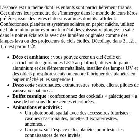
L’espace est un thème dont les enfants sont particulièrement friands.
Cet univers leur permettra de s’immerger dans le monde de leurs héros
préférés, issus des livres et dessins animés dont ils raffolent.
Confectionnez planètes et systèmes solaires en papier mâché, utilisez
de l’aluminium pour évoquer le métal des vaisseaux, plongez la salle
dans le noir et éclairez-la avec des lumières originales comme des
lampes lava ou des projecteurs de ciels étoilés. Décollage dans 3…2…
1, c’est partiii ! 🚀
Déco et ambiance
: vous pouvez créer un ciel étoilé en
accrochant des guirlandes LED au plafond, utiliser du papier
aluminium et des éléments métallisés, installer des lampes UV et
des objets phosphorescents ou encore fabriquer des planètes en
papier mâché et les suspendre !
Dress code
: astronautes, extraterrestres, robots, aliens, pilotes de
vaisseaux spatiaux…
Buffet cosmique
: confectionnez des cocktails « galactiques » à
base de boissons fluorescentes et colorées.
Animations et activités
:
Un photobooth spatial avec des accessoires futuristes :
casques d’astronautes, lunettes d’extraterrestres,
antennes…
Un quizz sur l’espace et les planètes pour tester les
connaissances de vos invités.