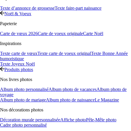
Texte d’annonce de grossesse
Texte faire-part naissance
Noël & Voeux
Papeterie
Carte de vœux 2026
Carte de voeux originale
Carte Noël
Inspirations
Texte carte de vœux
Texte carte de voeux original
Texte Bonne Année
humoristique
Texte Joyeux Noël
Produits photos
Nos livres photos
Album photo personnalisé
Album photo de vacances
Album photo de
voyage
Album photo de mariage
Album photo de naissance
Le Magazine
Nos décorations photos
Décoration murale personnalisée
Affiche photo
Pêle-Mêle photo
Cadre photo personnalisé