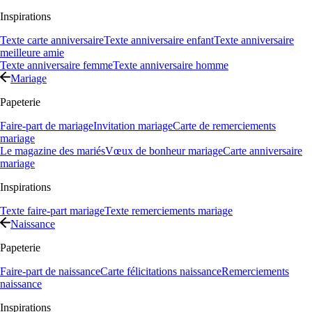
Inspirations
Texte carte anniversaire
Texte anniversaire enfant
Texte anniversaire
meilleure amie
Texte anniversaire femme
Texte anniversaire homme
Mariage
Papeterie
Faire-part de mariage
Invitation mariage
Carte de remerciements
mariage
Le magazine des mariés
Vœux de bonheur mariage
Carte anniversaire
mariage
Inspirations
Texte faire-part mariage
Texte remerciements mariage
Naissance
Papeterie
Faire-part de naissance
Carte félicitations naissance
Remerciements
naissance
Inspirations