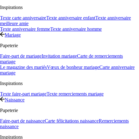
Inspirations
Texte carte anniversaire
Texte anniversaire enfant
Texte anniversaire
meilleure amie
Texte anniversaire femme
Texte anniversaire homme
Mariage
Papeterie
Faire-part de mariage
Invitation mariage
Carte de remerciements
mariage
Le magazine des mariés
Vœux de bonheur mariage
Carte anniversaire
mariage
Inspirations
Texte faire-part mariage
Texte remerciements mariage
Naissance
Papeterie
Faire-part de naissance
Carte félicitations naissance
Remerciements
naissance
Inspirations