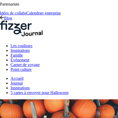
Partenariats
Idées de collabs
Calendrier entreprise
Blog
Les coulisses
Inspirations
Famille
Événement
Carnet de voyage
Point culture
Accueil
Journal
Inspirations
5 cartes à envoyer pour Halloween