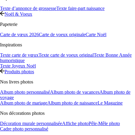
Texte d’annonce de grossesse
Texte faire-part naissance
Noël & Voeux
Papeterie
Carte de vœux 2026
Carte de voeux originale
Carte Noël
Inspirations
Texte carte de vœux
Texte carte de voeux original
Texte Bonne Année
humoristique
Texte Joyeux Noël
Produits photos
Nos livres photos
Album photo personnalisé
Album photo de vacances
Album photo de
voyage
Album photo de mariage
Album photo de naissance
Le Magazine
Nos décorations photos
Décoration murale personnalisée
Affiche photo
Pêle-Mêle photo
Cadre photo personnalisé