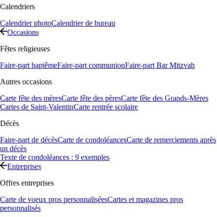
Calendriers
Calendrier photo
Calendrier de bureau
Occasions
Fêtes religieuses
Faire-part baptême
Faire-part communion
Faire-part Bar Mitzvah
Autres occasions
Carte fête des mères
Carte fête des pères
Carte fête des Grands-Mères
Cartes de Saint-Valentin
Carte rentrée scolaire
Décès
Faire-part de décès
Carte de condoléances
Carte de remerciements après
un décès
Texte de condoléances : 9 exemples
Entreprises
Offres entreprises
Carte de voeux pros personnalisées
Cartes et magazines pros
personnalisés