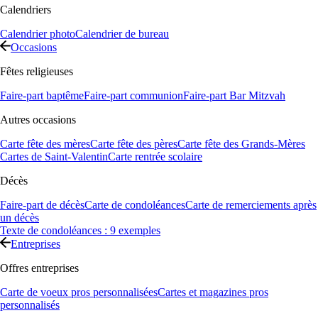
Calendriers
Calendrier photo
Calendrier de bureau
Occasions
Fêtes religieuses
Faire-part baptême
Faire-part communion
Faire-part Bar Mitzvah
Autres occasions
Carte fête des mères
Carte fête des pères
Carte fête des Grands-Mères
Cartes de Saint-Valentin
Carte rentrée scolaire
Décès
Faire-part de décès
Carte de condoléances
Carte de remerciements après
un décès
Texte de condoléances : 9 exemples
Entreprises
Offres entreprises
Carte de voeux pros personnalisées
Cartes et magazines pros
personnalisés