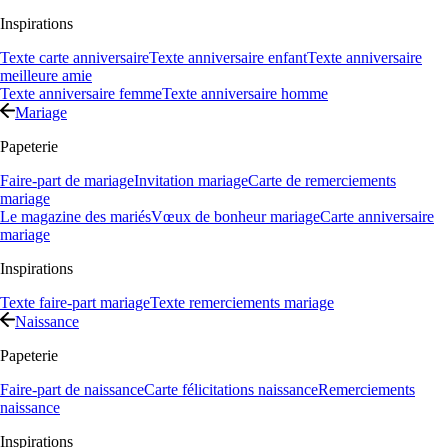
Inspirations
Texte carte anniversaire
Texte anniversaire enfant
Texte anniversaire
meilleure amie
Texte anniversaire femme
Texte anniversaire homme
Mariage
Papeterie
Faire-part de mariage
Invitation mariage
Carte de remerciements
mariage
Le magazine des mariés
Vœux de bonheur mariage
Carte anniversaire
mariage
Inspirations
Texte faire-part mariage
Texte remerciements mariage
Naissance
Papeterie
Faire-part de naissance
Carte félicitations naissance
Remerciements
naissance
Inspirations