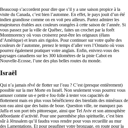
Beaucoup s’accordent pour dire que s’il y a une saison propice à la
visite du Canada, c’est bien l’automne. En effet, le pays jouit d’un été
indien grandiose comme on en voit peu ailleurs. Partez admirer les
majestueux érables aux couleurs orangées à cette saison de l’année. Si
vous passez par la ville de Québec, faites un crochet par la forêt
Montmorency où vous croiserez peut-être les orignaux (élans
d’Amérique) et leurs airs rigolos. Pour continuer sur votre quête des
couleurs de l’automne, prenez le temps d’aller vers l’Ontario où vous
pourrez également pratiquer votre anglais. Enfin, enivrez-vous des
paysages canadiens sur les 300 kilomètres de la piste Cabot en
Nouvelle-Ecosse, l’une des plus belles routes du monde.
Israël
Qui n’a jamais rêvé de flotter sur l’eau ? C’est (presque entièrement)
possible sur la mer Morte en Israël. Non seulement vous pourrez vous
amuser comme un·e petit·e fou·folle à tester vos capacités de
flottement mais en plus vous bénéficierez des bienfaits des minéraux de
son eau ainsi que des bains de boue. Question ville, ne manquez pas
Jaffa et son port très pittoresque, ainsi que Tel Aviv et son atmosphère
débordante d’activité. Pour une parenthèse plus spirituelle, c’est bien
sûr à Jérusalem qu’il faudra vous rendre pour vous recueillir au mur
des Lamentations. Et pour peaufiner votre bronzage, en route pour la