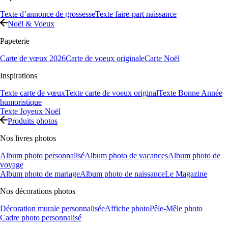
Texte d’annonce de grossesse
Texte faire-part naissance
Noël & Voeux
Papeterie
Carte de vœux 2026
Carte de voeux originale
Carte Noël
Inspirations
Texte carte de vœux
Texte carte de voeux original
Texte Bonne Année
humoristique
Texte Joyeux Noël
Produits photos
Nos livres photos
Album photo personnalisé
Album photo de vacances
Album photo de
voyage
Album photo de mariage
Album photo de naissance
Le Magazine
Nos décorations photos
Décoration murale personnalisée
Affiche photo
Pêle-Mêle photo
Cadre photo personnalisé