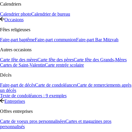
Calendriers
Calendrier photo
Calendrier de bureau
Occasions
Fêtes religieuses
Faire-part baptême
Faire-part communion
Faire-part Bar Mitzvah
Autres occasions
Carte fête des mères
Carte fête des pères
Carte fête des Grands-Mères
Cartes de Saint-Valentin
Carte rentrée scolaire
Décès
Faire-part de décès
Carte de condoléances
Carte de remerciements après
un décès
Texte de condoléances : 9 exemples
Entreprises
Offres entreprises
Carte de voeux pros personnalisées
Cartes et magazines pros
personnalisés