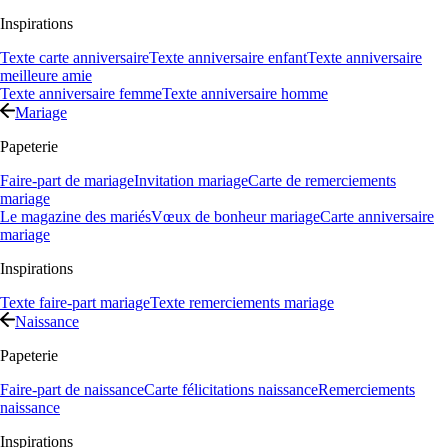
Inspirations
Texte carte anniversaire
Texte anniversaire enfant
Texte anniversaire
meilleure amie
Texte anniversaire femme
Texte anniversaire homme
Mariage
Papeterie
Faire-part de mariage
Invitation mariage
Carte de remerciements
mariage
Le magazine des mariés
Vœux de bonheur mariage
Carte anniversaire
mariage
Inspirations
Texte faire-part mariage
Texte remerciements mariage
Naissance
Papeterie
Faire-part de naissance
Carte félicitations naissance
Remerciements
naissance
Inspirations