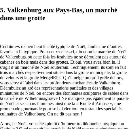
5. Valkenburg aux Pays-Bas, un marché
dans une grotte
Certain·e·s recherchent le côté typique de Noël, tandis que d’autres
favorisent l’atypique. Pour ceux·celles-ci, direction le marché de Noël
de Valkenburg où cette fois les festivités ne se déroulent pas autour de
cabanes en bois mais dans des grottes. Et oui, vous avez bien lu, il
s’agit d’un marché de Noël souterrain. Techniquement, ils sont en fait
trois marchés respectivement situés dans la grotte municipale, la grotte
de velours et la grotte MergelRijk. Qu’il neige ou qu’il grêle dehors,
vous serez à l’abri dans les profondeurs enchantées de Valkenburg.
Déambulez au gré des représentations pariétales et des villages
miniatures de Noël, ou encore des étonnantes sculptures de sables dans
la carrière de Wilhelminagroeve ! Ne manquez pas également la parade
de Noël et ses chars illuminés ainsi que la « Route d’Amuse », une
promenade gourmande pour se balader tout en testant les spécialités
culinaires de Valkenburg. On ne dit pas non !
Alors, ce Noël, vous êtes plutôt d’humeur traditionnelle, atypique ou
féerique ? Quel que soit les marchés de Noël que vous choisirez, on ne