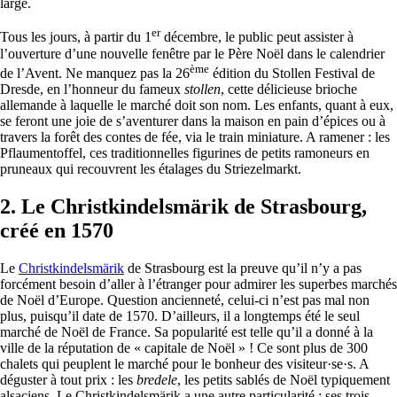
large.
er
Tous les jours, à partir du 1
décembre, le public peut assister à
l’ouverture d’une nouvelle fenêtre par le Père Noël dans le calendrier
ème
de l’Avent. Ne manquez pas la 26
édition du Stollen Festival de
Dresde, en l’honneur du fameux
stollen
, cette délicieuse brioche
allemande à laquelle le marché doit son nom. Les enfants, quant à eux,
se feront une joie de s’aventurer dans la maison en pain d’épices ou à
travers la forêt des contes de fée, via le train miniature. A ramener : les
Pflaumentoffel, ces traditionnelles figurines de petits ramoneurs en
pruneaux qui recouvrent les étalages du Striezelmarkt.
2.
Le Christkindelsmärik de Strasbourg,
créé en 1570
Le
Christkindelsmärik
de Strasbourg est la preuve qu’il n’y a pas
forcément besoin d’aller à l’étranger pour admirer les superbes marchés
de Noël d’Europe. Question ancienneté, celui-ci n’est pas mal non
plus, puisqu’il date de 1570. D’ailleurs, il a longtemps été le seul
marché de Noël de France. Sa popularité est telle qu’il a donné à la
ville de la réputation de « capitale de Noël » ! Ce sont plus de 300
chalets qui peuplent le marché pour le bonheur des visiteur·se·s. A
déguster à tout prix : les
bredele
, les petits sablés de Noël typiquement
alsaciens. Le Christkindelsmärik a une autre particularité : ses trois