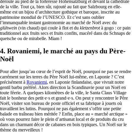
déroule au pied de la forteresse Hohensalzburg et devant la cathédrale
de la ville. Tout ça, bien sûr, rajouté au fait que Salzbourg en elle-
même est un bijou d’architecture gothique et baroque, inscrite au
patrimoine mondial de l’UNESCO. Et c’est sans oublier
l’immanquable instant gastronomie au marché de Noël avec du
glühwein
(vin chaud) qui coule à flot et du
kletzenbrot
à gogo : ce pain
traditionnel aux fruits secs et fruits confits, macéré dans du Schnaps de
quetsche ou de mirabelle. Miam !
4.
Rovaniemi, le marché au pays du Père-
Noël
Pour aller jusqu’au cœur de l’esprit de Noël, pourquoi ne pas se rendre
carrément sur les terres du Père Noël lui-même, en Laponie ? C’est
précisément à
Rovaniemi
, en Laponie finlandaise, que vivrait notre
gentil barbu préféré. Alors direction la Scandinavie pour un Noël en
toute féerie. A quelques kilomètres de la ville, le Santa Claus Village
fait le bonheur des petit·e·s et grand·e·s. On peut y rencontrer le Père
Noël, visiter son bureau de poste officiel et sa fabrique à jouets où
travaillent les lutins. Pourquoi ne pas également s’offrir une petite
balade en traîneau bien méritée ? Enfin, place au « marché arctique »
où vous pourrez faire le plein d’artisanat local et de produits du cru
dans un charmant décor de cabanes en bois typiques. Un Noël sur le
thème du merveilleux !