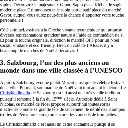
sapins. Découvrez le majestueux Grand Sapin place Kléber, le sapin
moderne place Grimmeissen et le sapin participatif place du marché
Gayot, auquel vous aurez peut-être la chance d’apporter votre touche
personnelle !
Côté spirituel, assistez à la Crèche vivante œcuménique qui propose
diverses représentations grandeur nature à l’aide de commédien·ne·s.
Et pour la touche originale, direction le marché OFF pour un Noël
social, solidaire et eco-friendly. Bref, du côté de l’Alsace, il y a
beaucoup de marchés de Noël à découvrir !
3.
Salzbourg, l’un des plus anciens au
monde dans une ville classée à l’UNESCO
A priori, Salzbourg évoque plutôt Mozart ainsi que le célèbre festival
de la ville. Pourtant, son marché de Noël vaut tout autant le détour. Le
Christkindlmarkt
de Salzbourg est lui aussi une très vieille tradition
ème
puisqu’il remonte à la fin du 15
siècle. Autrefois dédié à Saint
Nicolas, ce marché de Noël propose aujourd’hui toutes sortes
d’activités comme sa grande fête de lancement, le défilé des Krampus
(sortes de Pères-fouettards) ou encore des concerts de trompettes.
Le Christkindlmarkt c’est aussi un cadre enchanteur puisqu’il se