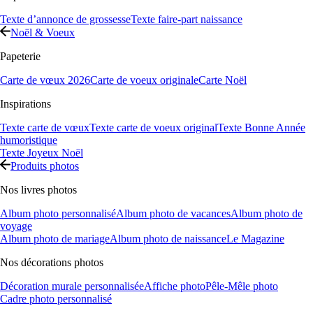
Texte d’annonce de grossesse
Texte faire-part naissance
Noël & Voeux
Papeterie
Carte de vœux 2026
Carte de voeux originale
Carte Noël
Inspirations
Texte carte de vœux
Texte carte de voeux original
Texte Bonne Année
humoristique
Texte Joyeux Noël
Produits photos
Nos livres photos
Album photo personnalisé
Album photo de vacances
Album photo de
voyage
Album photo de mariage
Album photo de naissance
Le Magazine
Nos décorations photos
Décoration murale personnalisée
Affiche photo
Pêle-Mêle photo
Cadre photo personnalisé