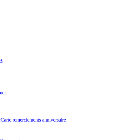
es
 mer
e
Carte remerciements anniversaire