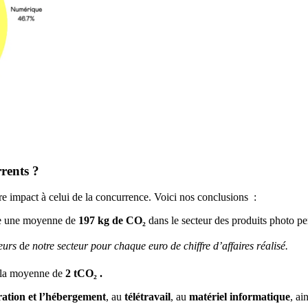
rents ?
re impact à celui de la concurrence. Voici nos conclusions :
re une moyenne de
197 kg de CO₂
dans le secteur des produits photo pe
eurs
d
e notre secteur pour chaque euro de chiffre d’affaires réalisé.
e la moyenne de
2 tCO₂ .
ration et l’hébergement
, au
télétravail
, au
matériel informatique
, ai