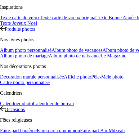
Inspirations
Texte carte de vœux
Texte carte de voeux original
Texte Bonne Année h
Texte Joyeux Noël
Produits photos
Nos livres photos
Album photo personnalisé
Album photo de vacances
Album photo de v
Album photo de mariage
Album photo de naissance
Le Magazine
Nos décorations photos
Décoration murale personnalisée
Affiche photo
Pêle-Mêle photo
Cadre photo personnalisé
Calendriers
Calendrier photo
Calendrier de bureau
Occasions
Fêtes religieuses
Faire-part baptême
Faire-part communion
Faire-part Bar Mitzvah