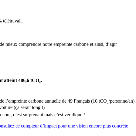
 télétravail.
de mieux comprendre notre empreinte carbone et ainsi, d’agir
t atteint 486,6 tCO₂.
t de l’empreinte carbone annuelle de 49 Français (10 tCO₂/personne/an).
oiture (ça serait long !)
: oui, c’est surprenant mais c’est véridique !
nsultez ce compteur d’impact pour une vision encore plus concrète