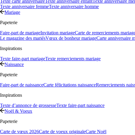
Texte carte anniversaire
Texte anniversaire enfant
Texte anniversaire mei
Texte anniversaire femme
Texte anniversaire homme
Mariage
Papeterie
Faire-part de mariage
Invitation mariage
Carte de remerciements mariag
Le magazine des mariés
Vœux de bonheur mariage
Carte anniversaire 
Inspirations
Texte faire-part mariage
Texte remerciements mariage
Naissance
Papeterie
Faire-part de naissance
Carte félicitations naissance
Remerciements nais
Inspirations
Texte d’annonce de grossesse
Texte faire-part naissance
Noël & Voeux
Papeterie
Carte de vœux 2026
Carte de voeux originale
Carte Noël