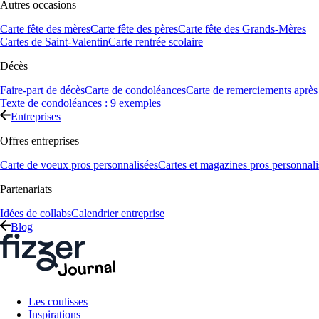
Autres occasions
Carte fête des mères
Carte fête des pères
Carte fête des Grands-Mères
Cartes de Saint-Valentin
Carte rentrée scolaire
Décès
Faire-part de décès
Carte de condoléances
Carte de remerciements après
Texte de condoléances : 9 exemples
Entreprises
Offres entreprises
Carte de voeux pros personnalisées
Cartes et magazines pros personnali
Partenariats
Idées de collabs
Calendrier entreprise
Blog
Les coulisses
Inspirations