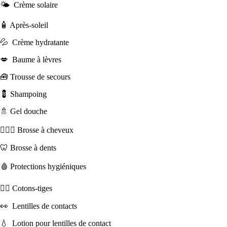
🌤 Crème solaire
🧴 Après-soleil
💦 Crème hydratante
💋 Baume à lèvres
🧰 Trousse de secours
💈 Shampoing
🚿 Gel douche
👱🏻‍♀️ Brosse à cheveux
🦷 Brosse à dents
🩸 Protections hygiéniques
👂🏻 Cotons-tiges
👀 Lentilles de contacts
💧 Lotion pour lentilles de contact