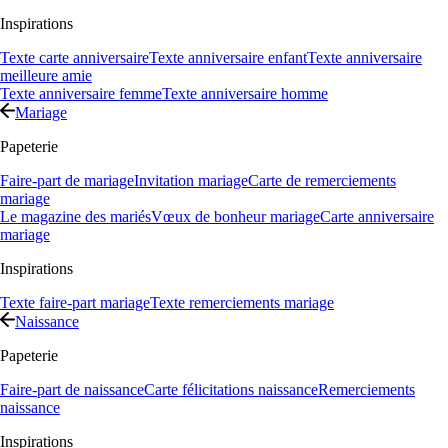
Inspirations
Texte carte anniversaire
Texte anniversaire enfant
Texte anniversaire
meilleure amie
Texte anniversaire femme
Texte anniversaire homme
Mariage
Papeterie
Faire-part de mariage
Invitation mariage
Carte de remerciements
mariage
Le magazine des mariés
Vœux de bonheur mariage
Carte anniversaire
mariage
Inspirations
Texte faire-part mariage
Texte remerciements mariage
Naissance
Papeterie
Faire-part de naissance
Carte félicitations naissance
Remerciements
naissance
Inspirations