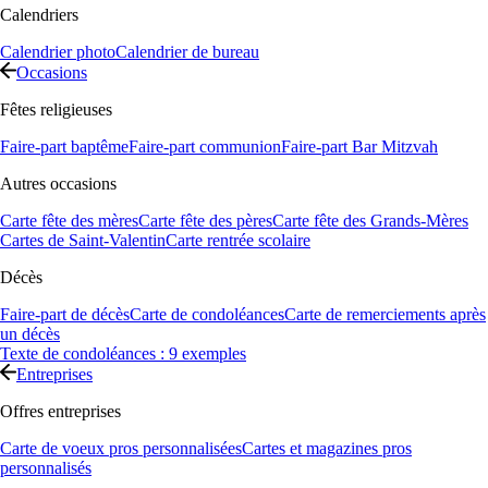
Calendriers
Calendrier photo
Calendrier de bureau
Occasions
Fêtes religieuses
Faire-part baptême
Faire-part communion
Faire-part Bar Mitzvah
Autres occasions
Carte fête des mères
Carte fête des pères
Carte fête des Grands-Mères
Cartes de Saint-Valentin
Carte rentrée scolaire
Décès
Faire-part de décès
Carte de condoléances
Carte de remerciements après
un décès
Texte de condoléances : 9 exemples
Entreprises
Offres entreprises
Carte de voeux pros personnalisées
Cartes et magazines pros
personnalisés