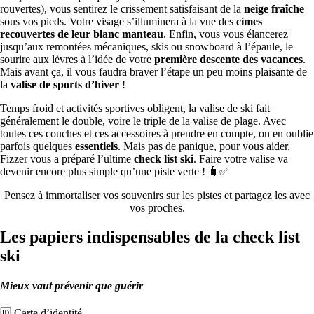
rouvertes), vous sentirez le crissement satisfaisant de la
neige fraîche
sous vos pieds. Votre visage s’illuminera à la vue des
cimes
recouvertes de leur blanc manteau
. Enfin, vous vous élancerez
jusqu’aux remontées mécaniques, skis ou snowboard à l’épaule, le
sourire aux lèvres à l’idée de votre
première descente des vacances
.
Mais avant ça, il vous faudra braver l’étape un peu moins plaisante de
la
valise de sports d’hiver
!
Temps froid et activités sportives obligent, la valise de ski fait
généralement le double, voire le triple de la valise de plage. Avec
toutes ces couches et ces accessoires à prendre en compte, on en oublie
parfois quelques
essentiels
. Mais pas de panique, pour vous aider,
Fizzer vous a préparé l’ultime
check list ski
. Faire votre valise va
devenir encore plus simple qu’une piste verte ! 🧳✅
Pensez à immortaliser vos souvenirs sur les pistes et partagez les avec
vos proches.
Les
papiers
indispensables de la check list
ski
Mieux vaut prévenir que guérir
🆔 Carte d’identité