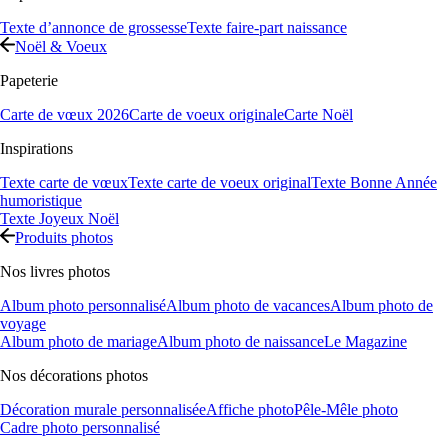
Texte d’annonce de grossesse
Texte faire-part naissance
Noël & Voeux
Papeterie
Carte de vœux 2026
Carte de voeux originale
Carte Noël
Inspirations
Texte carte de vœux
Texte carte de voeux original
Texte Bonne Année
humoristique
Texte Joyeux Noël
Produits photos
Nos livres photos
Album photo personnalisé
Album photo de vacances
Album photo de
voyage
Album photo de mariage
Album photo de naissance
Le Magazine
Nos décorations photos
Décoration murale personnalisée
Affiche photo
Pêle-Mêle photo
Cadre photo personnalisé