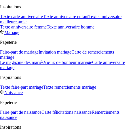
Inspirations
Texte carte anniversaire
Texte anniversaire enfant
Texte anniversaire
meilleure amie
Texte anniversaire femme
Texte anniversaire homme
Mariage
Papeterie
Faire-part de mariage
Invitation mariage
Carte de remerciements
mariage
Le magazine des mariés
Vœux de bonheur mariage
Carte anniversaire
mariage
Inspirations
Texte faire-part mariage
Texte remerciements mariage
Naissance
Papeterie
Faire-part de naissance
Carte félicitations naissance
Remerciements
naissance
Inspirations