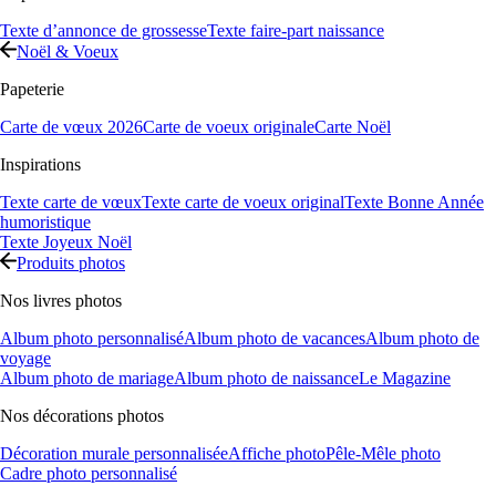
Texte d’annonce de grossesse
Texte faire-part naissance
Noël & Voeux
Papeterie
Carte de vœux 2026
Carte de voeux originale
Carte Noël
Inspirations
Texte carte de vœux
Texte carte de voeux original
Texte Bonne Année
humoristique
Texte Joyeux Noël
Produits photos
Nos livres photos
Album photo personnalisé
Album photo de vacances
Album photo de
voyage
Album photo de mariage
Album photo de naissance
Le Magazine
Nos décorations photos
Décoration murale personnalisée
Affiche photo
Pêle-Mêle photo
Cadre photo personnalisé