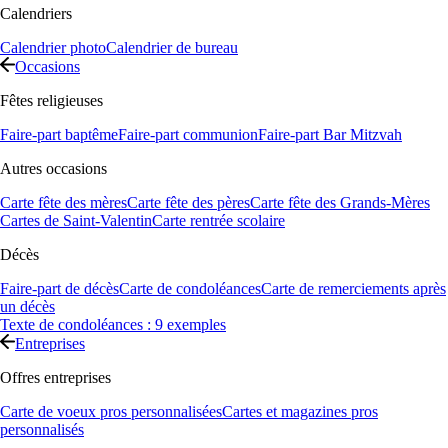
Calendriers
Calendrier photo
Calendrier de bureau
Occasions
Fêtes religieuses
Faire-part baptême
Faire-part communion
Faire-part Bar Mitzvah
Autres occasions
Carte fête des mères
Carte fête des pères
Carte fête des Grands-Mères
Cartes de Saint-Valentin
Carte rentrée scolaire
Décès
Faire-part de décès
Carte de condoléances
Carte de remerciements après
un décès
Texte de condoléances : 9 exemples
Entreprises
Offres entreprises
Carte de voeux pros personnalisées
Cartes et magazines pros
personnalisés