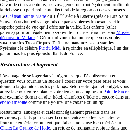
Gavarnie et ses alentours, les voyageurs pourront également profiter de
la richesse du patrimoine architectural de la région ou de ses musées.
ème
Le
Château Sainte-Marie
du 10
siècle à Esterre (près de Luz-Saint-
Sauveur) ravira petits et grands de par ses pierres imposantes et le
superbe point de vue qu’il offre sur la vallée. Les enfants (et les
parents) pourront également assouvir leur curiosité naturelle au
Musée-
découverte Millaris
à Gèdre qui vous dira tout ce que vous voulez
savoir sur les Trois Cirques. Enfin, ne manquez pas la star des
Pyrénées : le célèbre
Pic du Midi
, à rejoindre en téléphérique, l’un des
panoramas les plus époustouflants de France.
Restauration et logement
L’avantage de se loger dans la région est que l’établissement en
question vous fournira un sticker à coller sur votre pare-brise et vous
donnera la gratuité dans les parkings. Selon votre goût et budget, vous
aurez le choix entre : planter votre tente, au camping du
Pain de Sucre
par exemple, dormir en gîte, hôtel, chambres d’hôte ou encore dans un
endroit insolite
comme une yourte, une cabane ou un tipi.
Restaurants, auberges et cafés sont également présents dans les
environs, parfaits pour casser la croûte entre vos diverses activités.
Pour une expérience authentique, faites une pause bien méritée au
Chalet La Grange de Holle
, un refuge de montagne typique dans une