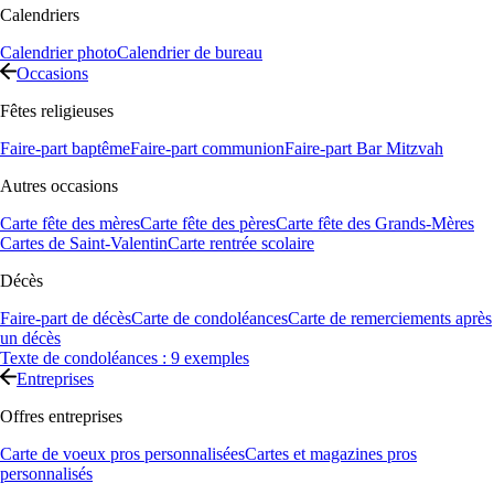
Calendriers
Calendrier photo
Calendrier de bureau
Occasions
Fêtes religieuses
Faire-part baptême
Faire-part communion
Faire-part Bar Mitzvah
Autres occasions
Carte fête des mères
Carte fête des pères
Carte fête des Grands-Mères
Cartes de Saint-Valentin
Carte rentrée scolaire
Décès
Faire-part de décès
Carte de condoléances
Carte de remerciements après
un décès
Texte de condoléances : 9 exemples
Entreprises
Offres entreprises
Carte de voeux pros personnalisées
Cartes et magazines pros
personnalisés