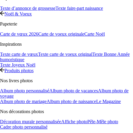
Texte d’annonce de grossesse
Texte faire-part naissance
Noël & Voeux
Papeterie
Carte de vœux 2026
Carte de voeux originale
Carte Noël
Inspirations
Texte carte de vœux
Texte carte de voeux original
Texte Bonne Année
humoristique
Texte Joyeux Noël
Produits photos
Nos livres photos
Album photo personnalisé
Album photo de vacances
Album photo de
voyage
Album photo de mariage
Album photo de naissance
Le Magazine
Nos décorations photos
Décoration murale personnalisée
Affiche photo
Pêle-Mêle photo
Cadre photo personnalisé