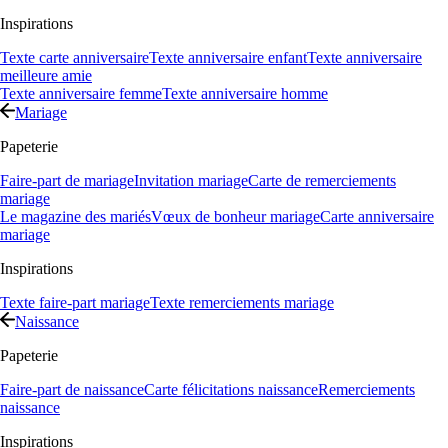
Inspirations
Texte carte anniversaire
Texte anniversaire enfant
Texte anniversaire
meilleure amie
Texte anniversaire femme
Texte anniversaire homme
Mariage
Papeterie
Faire-part de mariage
Invitation mariage
Carte de remerciements
mariage
Le magazine des mariés
Vœux de bonheur mariage
Carte anniversaire
mariage
Inspirations
Texte faire-part mariage
Texte remerciements mariage
Naissance
Papeterie
Faire-part de naissance
Carte félicitations naissance
Remerciements
naissance
Inspirations