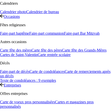
Calendriers
Calendrier photo
Calendrier de bureau
Occasions
Fêtes religieuses
Faire-part baptême
Faire-part communion
Faire-part Bar Mitzvah
Autres occasions
Carte fête des mères
Carte fête des pères
Carte fête des Grands-Mères
Cartes de Saint-Valentin
Carte rentrée scolaire
Décès
Faire-part de décès
Carte de condoléances
Carte de remerciements après
un décès
Texte de condoléances : 9 exemples
Entreprises
Offres entreprises
Carte de voeux pros personnalisées
Cartes et magazines pros
personnalisés