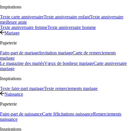
Inspirations
Texte carte anniversaire
Texte anniversaire enfant
Texte anniversaire
meilleure amie
Texte anniversaire femme
Texte anniversaire homme
Mariage
Papeterie
Faire-part de mariage
Invitation mariage
Carte de remerciements
mariage
Le magazine des mariés
Vœux de bonheur mariage
Carte anniversaire
mariage
Inspirations
Texte faire-part mariage
Texte remerciements mariage
Naissance
Papeterie
Faire-part de naissance
Carte félicitations naissance
Remerciements
naissance
Inspirations