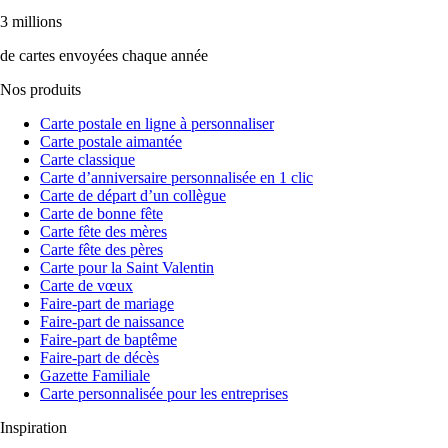
3 millions
de cartes envoyées chaque année
Nos produits
Carte postale en ligne à personnaliser
Carte postale aimantée
Carte classique
Carte d’anniversaire personnalisée en 1 clic
Carte de départ d’un collègue
Carte de bonne fête
Carte fête des mères
Carte fête des pères
Carte pour la Saint Valentin
Carte de vœux
Faire-part de mariage
Faire-part de naissance
Faire-part de baptême
Faire-part de décès
Gazette Familiale
Carte personnalisée pour les entreprises
Inspiration