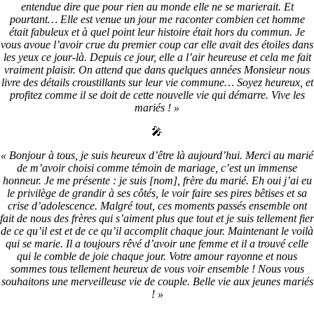
entendue dire que pour rien au monde elle ne se marierait. Et
pourtant… Elle est venue un jour me raconter combien cet homme
était fabuleux et à quel point leur histoire était hors du commun. Je
vous avoue l’avoir crue du premier coup car elle avait des étoiles dans
les yeux ce jour-là. Depuis ce jour, elle a l’air heureuse et cela me fait
vraiment plaisir. On attend que dans quelques années Monsieur nous
livre des détails croustillants sur leur vie commune… Soyez heureux, et
profitez comme il se doit de cette nouvelle vie qui démarre. Vive les
mariés ! »
🎤
« Bonjour à tous, je suis heureux d’être là aujourd’hui. Merci au marié
de m’avoir choisi comme témoin de mariage, c’est un immense
honneur. Je me présente : je suis [nom], frère du marié. Eh oui j’ai eu
le privilège de grandir à ses côtés, le voir faire ses pires bêtises et sa
crise d’adolescence. Malgré tout, ces moments passés ensemble ont
fait de nous des frères qui s’aiment plus que tout et je suis tellement fier
de ce qu’il est et de ce qu’il accomplit chaque jour. Maintenant le voilà
qui se marie. Il a toujours rêvé d’avoir une femme et il a trouvé celle
qui le comble de joie chaque jour. Votre amour rayonne et nous
sommes tous tellement heureux de vous voir ensemble ! Nous vous
souhaitons une merveilleuse vie de couple. Belle vie aux jeunes mariés
! »