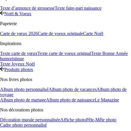
Texte d’annonce de grossesse
Texte faire-part naissance
Noël & Voeux
Papeterie
Carte de vœux 2026
Carte de voeux originale
Carte Noël
Inspirations
Texte carte de vœux
Texte carte de voeux original
Texte Bonne Année
humoristique
Texte Joyeux Noël
Produits photos
Nos livres photos
Album photo personnalisé
Album photo de vacances
Album photo de
voyage
Album photo de mariage
Album photo de naissance
Le Magazine
Nos décorations photos
Décoration murale personnalisée
Affiche photo
Pêle-Mêle photo
Cadre photo personnalisé