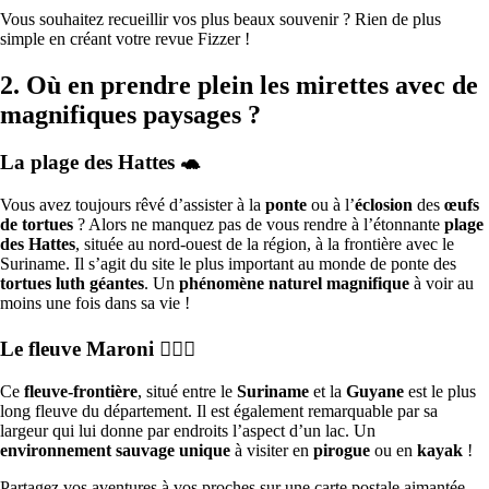
Vous souhaitez recueillir vos plus beaux souvenir ? Rien de plus
simple en créant votre revue Fizzer !
2. Où en prendre plein les mirettes avec de
magnifiques paysages ?
La plage des Hattes
🐢
Vous avez toujours rêvé d’assister à la
ponte
ou à l’
éclosion
des
œufs
de tortues
? Alors ne manquez pas de vous rendre à l’étonnante
plage
des Hattes
, située au nord-ouest de la région, à la frontière avec le
Suriname. Il s’agit du site le plus important au monde de ponte des
tortues luth géantes
. Un
phénomène naturel magnifique
à voir au
moins une fois dans sa vie !
Le fleuve Maroni 🚣🏻‍♀️
Ce
fleuve-frontière
, situé entre le
Suriname
et la
Guyane
est le plus
long fleuve du département. Il est également remarquable par sa
largeur qui lui donne par endroits l’aspect d’un lac. Un
environnement sauvage unique
à visiter en
pirogue
ou en
kayak
!
Partagez vos aventures à vos proches sur une carte postale aimantée.