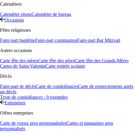
Calendriers
Calendrier photo
Calendrier de bureau
Occasions
Fêtes religieuses
Faire-part baptême
Faire-part communion
Faire-part Bar Mitzvah
Autres occasions
Carte fête des mères
Carte fête des pères
Carte fête des Grands-Mères
Cartes de Saint-Valentin
Carte rentrée scolaire
Décès
Faire-part de décès
Carte de condoléances
Carte de remerciements après
un décès
Texte de condoléances : 9 exemples
Entreprises
Offres entreprises
Carte de voeux pros personnalisées
Cartes et magazines pros
personnalisés