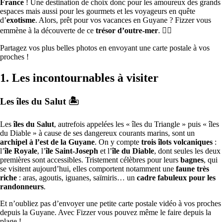
France
! Une destination de choix donc pour les amoureux des grands
espaces mais aussi pour les gourmets et les voyageurs en quête
d’
exotisme
. Alors, prêt pour vos vacances en Guyane ? Fizzer vous
emmène à la découverte de ce
trésor d’outre-mer
. 👇🏻
Partagez vos plus belles photos en envoyant une carte postale à vos
proches !
1. Les incontournables à visiter
Les îles du Salut
🏝
Les
îles du Salut
, autrefois appelées les « îles du Triangle » puis « îles
du Diable » à cause de ses dangereux courants marins, sont un
archipel à l’est de la Guyane
. On y compte
trois îlots volcaniques
:
l’
île Royale
, l’
île Saint-Joseph
et l’
île du Diable
, dont seules les deux
premières sont accessibles. Tristement célèbres pour leurs
bagnes
, qui
se visitent aujourd’hui, elles comportent notamment une
faune très
riche
: aras, agoutis, iguanes, saïmiris… un
cadre fabuleux pour les
randonneurs
.
Et n’oubliez pas d’envoyer une petite carte postale vidéo à vos proches
depuis la Guyane. Avec Fizzer vous pouvez même le faire depuis la
plage !