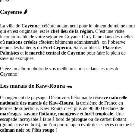
Cayenne
🌶
La ville de
Cayenne
, célèbre notamment pour le piment du même nom
qui en est originaire, est le
chef-lieu de la région
. C’est une visite
incontournable de votre séjour en Guyane. On y flâne dans des ruelles
où
maisons créoles
côtoient bâtiments administratifs, on l’observe
depuis les hauteurs du
Fort Cépérou
. Sans oublier la
Place des
Palmistes
et le
marché central de Cayenne
pour faire le plein de
saveurs exotiques.
Créez un album photo de vos meilleures prises dans les rues de
Cayenne !
Les marais de Kaw-Roura 🐊
Changement de paysage. Découvrez l’étonnante
réserve naturelle
nationale des marais de Kaw-Roura
, la troisième de France en
termes de superficie. Kaw-Roura c’est plus de 90 000 hectares de
marécages
,
savane flottante
,
mangrove
et
forêt tropicale
. Une
escapade incroyable à faire à bord de
pirogue
ou de carbet flottant
(grande case en bois), où l’on pourra apercevoir des espèces comme le
caïman noir
ou l’
ibis rouge
!