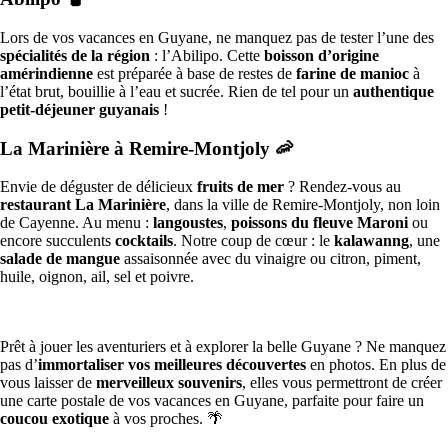
Lors de vos vacances en Guyane, ne manquez pas de tester l’une des
spécialités de la région
: l’Abilipo. Cette
boisson d’origine
amérindienne
est préparée à base de restes de
farine de manioc
à
l’état brut, bouillie à l’eau et sucrée. Rien de tel pour un
authentique
petit-déjeuner guyanais
!
La Marinière à Remire-Montjoly 🦐
Envie de déguster de délicieux
fruits de mer
? Rendez-vous au
restaurant La Marinière
, dans la ville de Remire-Montjoly, non loin
de Cayenne. Au menu :
langoustes
,
poissons du fleuve Maroni
ou
encore succulents
cocktails
. Notre coup de cœur : le
kalawanng
, une
salade de mangue
assaisonnée avec du vinaigre ou citron, piment,
huile, oignon, ail, sel et poivre.
Prêt à jouer les aventuriers et à explorer la belle Guyane ? Ne manquez
pas d’
immortaliser vos meilleures découvertes
en photos. En plus de
vous laisser de
merveilleux souvenirs
, elles vous permettront de créer
une carte postale de vos vacances en Guyane, parfaite pour faire un
coucou exotique
à vos proches. 🌴