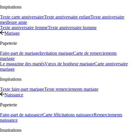
Inspirations
Texte carte anniversaire
Texte anniversaire enfant
Texte anniversaire
meilleure amie
Texte anniversaire femme
Texte anniversaire homme
Mariage
Papeterie
Faire-part de mariage
Invitation mariage
Carte de remerciements
mariage
Le magazine des mariés
Vœux de bonheur mariage
Carte anniversaire
mariage
Inspirations
Texte faire-part mariage
Texte remerciements mariage
Naissance
Papeterie
Faire-part de naissance
Carte félicitations naissance
Remerciements
naissance
Inspirations