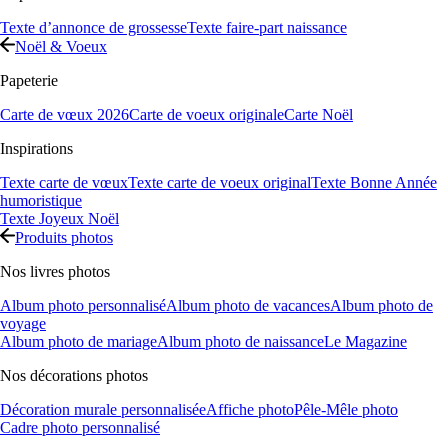
Texte d’annonce de grossesse
Texte faire-part naissance
Noël & Voeux
Papeterie
Carte de vœux 2026
Carte de voeux originale
Carte Noël
Inspirations
Texte carte de vœux
Texte carte de voeux original
Texte Bonne Année
humoristique
Texte Joyeux Noël
Produits photos
Nos livres photos
Album photo personnalisé
Album photo de vacances
Album photo de
voyage
Album photo de mariage
Album photo de naissance
Le Magazine
Nos décorations photos
Décoration murale personnalisée
Affiche photo
Pêle-Mêle photo
Cadre photo personnalisé