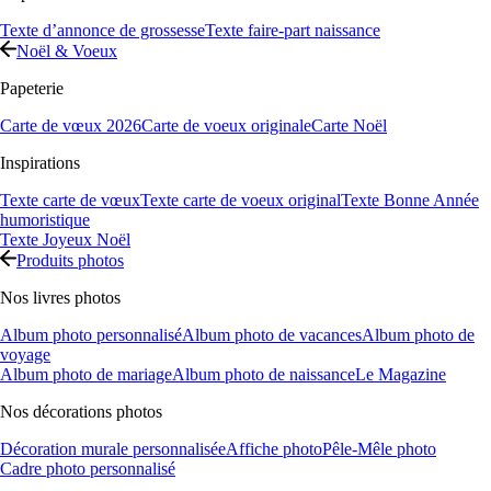
Texte d’annonce de grossesse
Texte faire-part naissance
Noël & Voeux
Papeterie
Carte de vœux 2026
Carte de voeux originale
Carte Noël
Inspirations
Texte carte de vœux
Texte carte de voeux original
Texte Bonne Année
humoristique
Texte Joyeux Noël
Produits photos
Nos livres photos
Album photo personnalisé
Album photo de vacances
Album photo de
voyage
Album photo de mariage
Album photo de naissance
Le Magazine
Nos décorations photos
Décoration murale personnalisée
Affiche photo
Pêle-Mêle photo
Cadre photo personnalisé