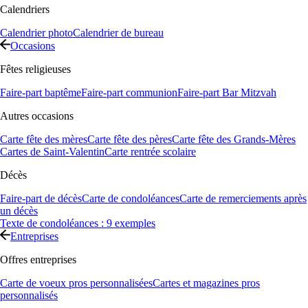
Calendriers
Calendrier photo
Calendrier de bureau
Occasions
Fêtes religieuses
Faire-part baptême
Faire-part communion
Faire-part Bar Mitzvah
Autres occasions
Carte fête des mères
Carte fête des pères
Carte fête des Grands-Mères
Cartes de Saint-Valentin
Carte rentrée scolaire
Décès
Faire-part de décès
Carte de condoléances
Carte de remerciements après
un décès
Texte de condoléances : 9 exemples
Entreprises
Offres entreprises
Carte de voeux pros personnalisées
Cartes et magazines pros
personnalisés