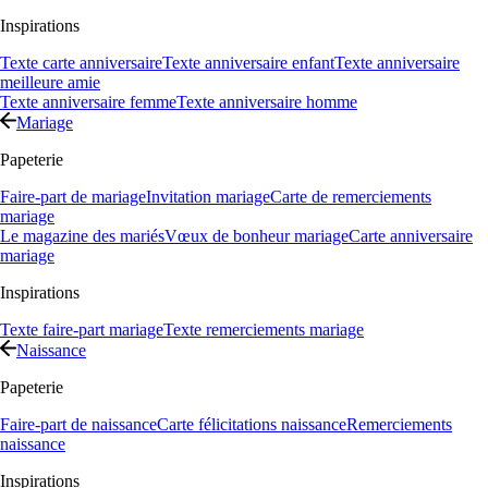
Inspirations
Texte carte anniversaire
Texte anniversaire enfant
Texte anniversaire
meilleure amie
Texte anniversaire femme
Texte anniversaire homme
Mariage
Papeterie
Faire-part de mariage
Invitation mariage
Carte de remerciements
mariage
Le magazine des mariés
Vœux de bonheur mariage
Carte anniversaire
mariage
Inspirations
Texte faire-part mariage
Texte remerciements mariage
Naissance
Papeterie
Faire-part de naissance
Carte félicitations naissance
Remerciements
naissance
Inspirations