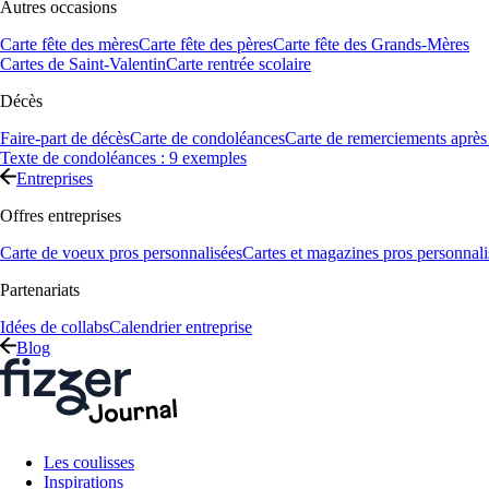
Autres occasions
Carte fête des mères
Carte fête des pères
Carte fête des Grands-Mères
Cartes de Saint-Valentin
Carte rentrée scolaire
Décès
Faire-part de décès
Carte de condoléances
Carte de remerciements après
Texte de condoléances : 9 exemples
Entreprises
Offres entreprises
Carte de voeux pros personnalisées
Cartes et magazines pros personnali
Partenariats
Idées de collabs
Calendrier entreprise
Blog
Les coulisses
Inspirations