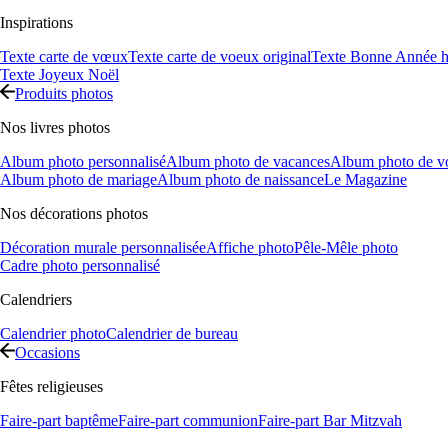
Inspirations
Texte carte de vœux
Texte carte de voeux original
Texte Bonne Année h
Texte Joyeux Noël
Produits photos
Nos livres photos
Album photo personnalisé
Album photo de vacances
Album photo de v
Album photo de mariage
Album photo de naissance
Le Magazine
Nos décorations photos
Décoration murale personnalisée
Affiche photo
Pêle-Mêle photo
Cadre photo personnalisé
Calendriers
Calendrier photo
Calendrier de bureau
Occasions
Fêtes religieuses
Faire-part baptême
Faire-part communion
Faire-part Bar Mitzvah