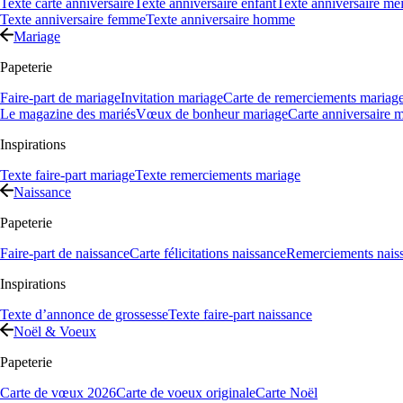
Texte carte anniversaire
Texte anniversaire enfant
Texte anniversaire mei
Texte anniversaire femme
Texte anniversaire homme
Mariage
Papeterie
Faire-part de mariage
Invitation mariage
Carte de remerciements mariag
Le magazine des mariés
Vœux de bonheur mariage
Carte anniversaire 
Inspirations
Texte faire-part mariage
Texte remerciements mariage
Naissance
Papeterie
Faire-part de naissance
Carte félicitations naissance
Remerciements nais
Inspirations
Texte d’annonce de grossesse
Texte faire-part naissance
Noël & Voeux
Papeterie
Carte de vœux 2026
Carte de voeux originale
Carte Noël