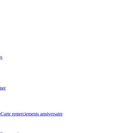
es
 mer
e
Carte remerciements anniversaire