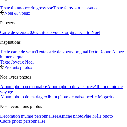
Texte d’annonce de grossesse
Texte faire-part naissance
Noël & Voeux
Papeterie
Carte de vœux 2026
Carte de voeux originale
Carte Noël
Inspirations
Texte carte de vœux
Texte carte de voeux original
Texte Bonne Année
humoristique
Texte Joyeux Noël
Produits photos
Nos livres photos
Album photo personnalisé
Album photo de vacances
Album photo de
voyage
Album photo de mariage
Album photo de naissance
Le Magazine
Nos décorations photos
Décoration murale personnalisée
Affiche photo
Pêle-Mêle photo
Cadre photo personnalisé