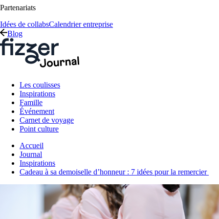
Partenariats
Idées de collabs
Calendrier entreprise
Blog
Les coulisses
Inspirations
Famille
Événement
Carnet de voyage
Point culture
Accueil
Journal
Inspirations
Cadeau à sa demoiselle d’honneur : 7 idées pour la remercier