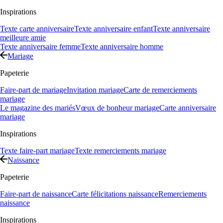
Inspirations
Texte carte anniversaire
Texte anniversaire enfant
Texte anniversaire
meilleure amie
Texte anniversaire femme
Texte anniversaire homme
Mariage
Papeterie
Faire-part de mariage
Invitation mariage
Carte de remerciements
mariage
Le magazine des mariés
Vœux de bonheur mariage
Carte anniversaire
mariage
Inspirations
Texte faire-part mariage
Texte remerciements mariage
Naissance
Papeterie
Faire-part de naissance
Carte félicitations naissance
Remerciements
naissance
Inspirations