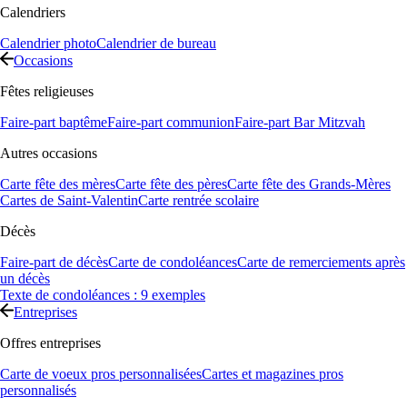
Calendriers
Calendrier photo
Calendrier de bureau
Occasions
Fêtes religieuses
Faire-part baptême
Faire-part communion
Faire-part Bar Mitzvah
Autres occasions
Carte fête des mères
Carte fête des pères
Carte fête des Grands-Mères
Cartes de Saint-Valentin
Carte rentrée scolaire
Décès
Faire-part de décès
Carte de condoléances
Carte de remerciements après
un décès
Texte de condoléances : 9 exemples
Entreprises
Offres entreprises
Carte de voeux pros personnalisées
Cartes et magazines pros
personnalisés