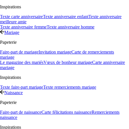
Inspirations
Texte carte anniversaire
Texte anniversaire enfant
Texte anniversaire
meilleure amie
Texte anniversaire femme
Texte anniversaire homme
Mariage
Papeterie
Faire-part de mariage
Invitation mariage
Carte de remerciements
mariage
Le magazine des mariés
Vœux de bonheur mariage
Carte anniversaire
mariage
Inspirations
Texte faire-part mariage
Texte remerciements mariage
Naissance
Papeterie
Faire-part de naissance
Carte félicitations naissance
Remerciements
naissance
Inspirations