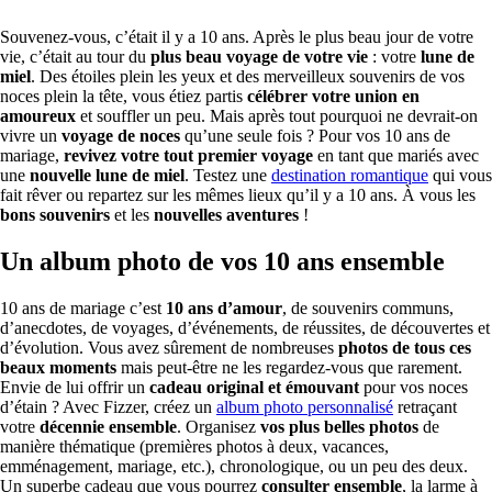
Souvenez-vous, c’était il y a 10 ans. Après le plus beau jour de votre
vie, c’était au tour du
plus beau voyage de votre vie
: votre
lune de
miel
. Des étoiles plein les yeux et des merveilleux souvenirs de vos
noces plein la tête, vous étiez partis
célébrer votre union en
amoureux
et souffler un peu. Mais après tout pourquoi ne devrait-on
vivre un
voyage de noces
qu’une seule fois ? Pour vos 10 ans de
mariage,
revivez votre tout premier voyage
en tant que mariés avec
une
nouvelle lune de miel
. Testez une
destination romantique
qui vous
fait rêver ou repartez sur les mêmes lieux qu’il y a 10 ans. À vous les
bons souvenirs
et les
nouvelles aventures
!
Un album photo de vos 10 ans ensemble
10 ans de mariage c’est
10 ans d’amour
, de souvenirs communs,
d’anecdotes, de voyages, d’événements, de réussites, de découvertes et
d’évolution. Vous avez sûrement de nombreuses
photos de tous ces
beaux moments
mais peut-être ne les regardez-vous que rarement.
Envie de lui offrir un
cadeau original et émouvant
pour vos noces
d’étain ? Avec Fizzer, créez un
album photo personnalisé
retraçant
votre
décennie ensemble
. Organisez
vos plus belles photos
de
manière thématique (premières photos à deux, vacances,
emménagement, mariage, etc.), chronologique, ou un peu des deux.
Un superbe cadeau que vous pourrez
consulter ensemble
, la larme à