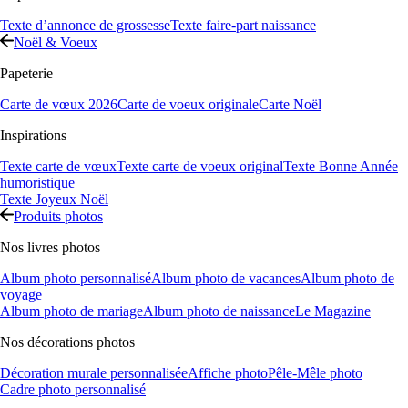
Texte d’annonce de grossesse
Texte faire-part naissance
Noël & Voeux
Papeterie
Carte de vœux 2026
Carte de voeux originale
Carte Noël
Inspirations
Texte carte de vœux
Texte carte de voeux original
Texte Bonne Année
humoristique
Texte Joyeux Noël
Produits photos
Nos livres photos
Album photo personnalisé
Album photo de vacances
Album photo de
voyage
Album photo de mariage
Album photo de naissance
Le Magazine
Nos décorations photos
Décoration murale personnalisée
Affiche photo
Pêle-Mêle photo
Cadre photo personnalisé