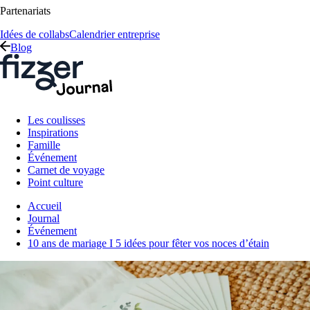
Partenariats
Idées de collabs
Calendrier entreprise
Blog
Les coulisses
Inspirations
Famille
Événement
Carnet de voyage
Point culture
Accueil
Journal
Événement
10 ans de mariage I 5 idées pour fêter vos noces d’étain