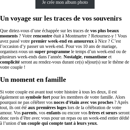
Je crée mon album photo
Un voyage sur les traces de vos souvenirs
Que diriez-vous d’une échappée sur les traces de
vos plus beaux
moments
? Votre
rencontre
était à Montmartre ? Retournez-y ! Vous
avez passé votre
premier week-end en amoureux
à Nice ? C’est
l’occasion d’y passer un week-end. Pour vos 10 ans de mariage,
organisez-vous un
super programme
le temps d’un week-end ou de
plusieurs week-ends dans l’année.
Nostalgie
,
romantisme
et
complicité
seront au rendez-vous durant ce(s) séjour(s) sur le thème de
votre couple !
Un moment en famille
Si votre couple est avant tout votre histoire à tous les deux, il est
également un
symbole fort
pour les membres de votre famille. Alors
pourquoi ne pas célébrer vos
noces d’étain avec vos proches
? Après
tout, ils ont été
aux premières loges
lors de la célébration de votre
amour. Vos
parents
, vos
enfants
ou encore vos
frères et sœurs
seront
donc ravis d’être avec vous pour un repas ou un week-end entier dédié
à l’union d’
un
couple qui compte tant à leurs yeux
.