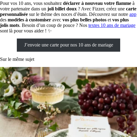
Pour vos 10 ans, vous souhaitez
déclarer à nouveau votre flamme
à
votre partenaire dans un
joli billet doux
? Avec Fizzer, créez une
carte
personnalisée
sur le thème des noces d’étain. Découvrez sur notre
app
des
modèles à customiser
avec
vos plus belles photos
et
vos plus
jolis mots
. Besoin d’un coup de pouce ? Nos
textes 10 ans de mariage
sont là pour vous aider ! ✨
J’envoie une carte pour nos 10 ans de mariage
Sur le même sujet