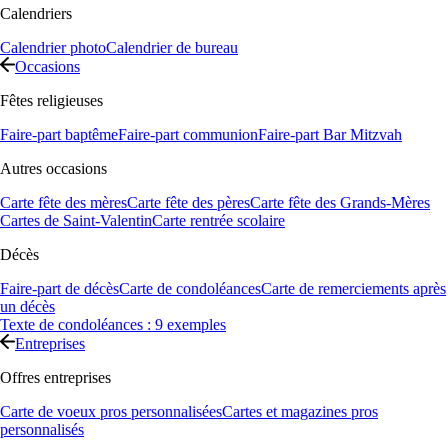
Calendriers
Calendrier photo
Calendrier de bureau
Occasions
Fêtes religieuses
Faire-part baptême
Faire-part communion
Faire-part Bar Mitzvah
Autres occasions
Carte fête des mères
Carte fête des pères
Carte fête des Grands-Mères
Cartes de Saint-Valentin
Carte rentrée scolaire
Décès
Faire-part de décès
Carte de condoléances
Carte de remerciements après
un décès
Texte de condoléances : 9 exemples
Entreprises
Offres entreprises
Carte de voeux pros personnalisées
Cartes et magazines pros
personnalisés