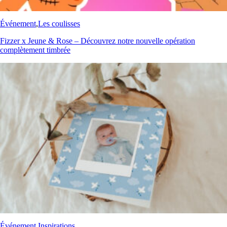
Événement
,
Les coulisses
Fizzer x Jeune & Rose – Découvrez notre nouvelle opération
complètement timbrée
Événement
,
Inspirations