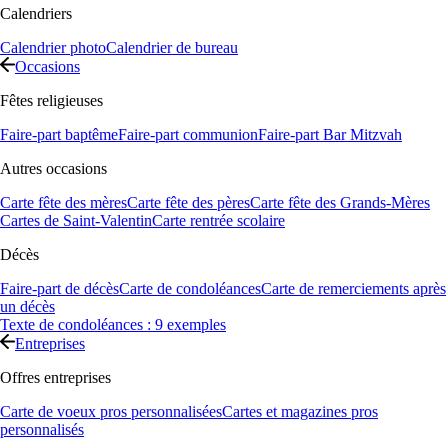
Calendriers
Calendrier photo
Calendrier de bureau
Occasions
Fêtes religieuses
Faire-part baptême
Faire-part communion
Faire-part Bar Mitzvah
Autres occasions
Carte fête des mères
Carte fête des pères
Carte fête des Grands-Mères
Cartes de Saint-Valentin
Carte rentrée scolaire
Décès
Faire-part de décès
Carte de condoléances
Carte de remerciements après
un décès
Texte de condoléances : 9 exemples
Entreprises
Offres entreprises
Carte de voeux pros personnalisées
Cartes et magazines pros
personnalisés