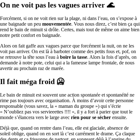
On ne voit pas les vagues arriver
🌊
Forcément, si on ne voit rien sur la plage, ni dans l’eau, on s’expose à
une baignade un peu
mouvementée
. Vous nous direz, c’est bien ça qui
rend le bain de minuit si drôle. Certes, mais tout de même on aime bien
notre petit confort en baignade.
Alors on fait gaffe aux vagues parce que forcément la nuit, on ne les
voit pas arriver. On est là à barboter comme des petits fous et, pof, on
se retrouve la tête sous l’eau à
boire la tasse
. Alors la fois d’après, on
demande à notre pote, celui qui a la fameuse lampe frontale, de nous
avertir au prochain raz de marée.
Il fait méga froid
🥶
Le bain de minuit est souvent une action spontanée et spontanéité ne
rime pas toujours avec organisation. À moins d’avoir cette personne
responsable (vous savez, la « maman du groupe ») qui s’écrie
« N’oubliez pas vos servieeettes !!!! », il y a fort à parier que tout le
monde s’élancera vers le large avec
rien pour se sécher
ensuite.
Déjà que, quand on rentre dans l’eau, elle est glaciale, absence de
soleil oblige, quand on en sort là c’est carrément le drame. Ça claque
des dents et ça frissonne de partout, en songeant déjà à l’angine du