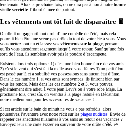
lendemain. Alors la prochaine fois, on ne dira pas à non à notre
bonne
vieille serviette
Tribord élimée de partout.
Les vêtements ont tôt fait de disparaître
👖
On dirait un
gag
sorti tout droit d’une comédie de l’été, mais cela
pourrait bien être une scène pas drôle du tout de votre été à vous. Vous
vous mettez tout nu et laissez vos
vêtements sur la plage
, pensant
qu’ils vous attendront sagement jusqu’à votre retour. Sauf qu’une fois
sorti de l’eau, ils semblent avoir pris la poudre d’escampette.
Existent alors trois options : 1) c’est une bien bonne farce de vos amis
2) c’est le vent qui s’est fait la malle avec vos affaires 3) un petit filou
est passé par là et a subtilisé vos possessions sans aucun état d’âme.
Dans le cas numéro 1, si vos amis sont sympas, ils finiront bien par
vous les rendre. Mais dans les cas numéros 2 et 3, vous pouvez
généralement dire adieu à votre jean Levi’s ou à votre robe Maje. La
prochaine fois, c’est sûr, on viendra à la plage habillé en Décathlon,
notre meilleur ami pour les accessoires de vacances !
Si cet article sur le bain de minuit ne vous a pas refroidis, alors
poursuivez l’aventure avec notre récit sur les
plages nudistes
. Envie de
rappeler ces anecdotes hilarantes à vos amis au retour des vacances ?
Envoyez-leur une carte Fizzer en souvenir de votre drôle d’été. 🌞