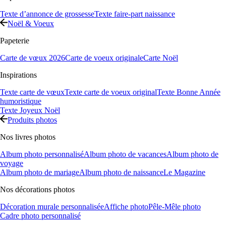
Texte d’annonce de grossesse
Texte faire-part naissance
Noël & Voeux
Papeterie
Carte de vœux 2026
Carte de voeux originale
Carte Noël
Inspirations
Texte carte de vœux
Texte carte de voeux original
Texte Bonne Année
humoristique
Texte Joyeux Noël
Produits photos
Nos livres photos
Album photo personnalisé
Album photo de vacances
Album photo de
voyage
Album photo de mariage
Album photo de naissance
Le Magazine
Nos décorations photos
Décoration murale personnalisée
Affiche photo
Pêle-Mêle photo
Cadre photo personnalisé