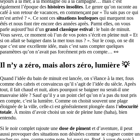
séjours à la mer, à la montagne ou à la campagne… mais c’est
également l’époque des
histoires insolites
. Le genre qu’on raconte au
café à son retour de vacances, en commençant par « Tu sais pas ce qui
m’est arrivé ? ». Ce sont ces
situations loufoques
qui marquent nos
étés et nous font rire encore des années après. Parmi elles, on vous
parle aujourd’hui d’un
grand classique estival
: le bain de minuit.
Vous savez, ce moment où l’un de vos potes s’écrit en pleine nuit « Et
si on allait se baigner dans la mer tous nus ? ». Sur le coup, on se dit
que c’est une excellente idée, mais c’est sans compter quelques
paramètres qu’on n’avait pas forcément pris en compte… 👀
Il n’y a zéro, mais alors zéro, lumière
💡
Quand l’idée du bain de minuit est lancée, on s’élance à la mer, fous
comme des cabris et convaincus qu’il s’agit de l’idée du siècle. Après
tout, il fait chaud et nuit, alors pourquoi se baigner nu serait-il une
mauvaise idée ? Sauf qu’il y a un point clef qu’on n’a pas du tout pris
en compte, c’est la lumière. Comme on choisit souvent une plage
éloignée de la ville, celle-ci est généralement plongée dans l’
obscurité
totale
. À moins d’avoir choisi un soir de pleine lune (haha), bien
entendu.
Si le noir complet rajoute une
dose de piment
et d’aventure, il peut
aussi provoquer des situations non désirées comme se cogner contre un
rocher ou, pire, contre votre pote, lui aussi nu. Bref, à vous de voir à