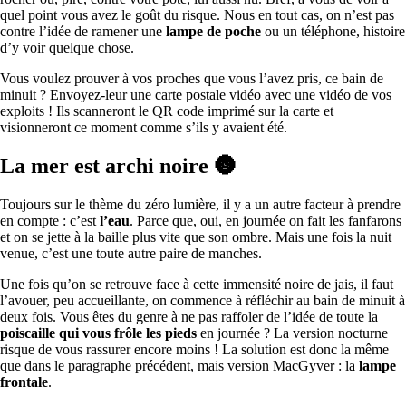
quel point vous avez le goût du risque. Nous en tout cas, on n’est pas
contre l’idée de ramener une
lampe de poche
ou un téléphone, histoire
d’y voir quelque chose.
Vous voulez prouver à vos proches que vous l’avez pris, ce bain de
minuit ? Envoyez-leur une carte postale vidéo avec une vidéo de vos
exploits ! Ils scanneront le QR code imprimé sur la carte et
visionneront ce moment comme s’ils y avaient été.
La mer est archi noire
🌚
Toujours sur le thème du zéro lumière, il y a un autre facteur à prendre
en compte : c’est
l’eau
. Parce que, oui, en journée on fait les fanfarons
et on se jette à la baille plus vite que son ombre. Mais une fois la nuit
venue, c’est une toute autre paire de manches.
Une fois qu’on se retrouve face à cette immensité noire de jais, il faut
l’avouer, peu accueillante, on commence à réfléchir au bain de minuit à
deux fois. Vous êtes du genre à ne pas raffoler de l’idée de toute la
poiscaille
qui vous frôle les pieds
en journée ? La version nocturne
risque de vous rassurer encore moins ! La solution est donc la même
que dans le paragraphe précédent, mais version MacGyver : la
lampe
frontale
.