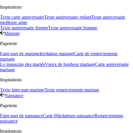
Inspirations
Texte carte anniversaire
Texte anniversaire enfant
Texte anniversaire
meilleure amie
Texte anniversaire femme
Texte anniversaire homme
Mariage
Papeterie
Faire-part de mariage
Invitation mariage
Carte de remerciements
mariage
Le magazine des mariés
Vœux de bonheur mariage
Carte anniversaire
mariage
Inspirations
Texte faire-part mariage
Texte remerciements mariage
Naissance
Papeterie
Faire-part de naissance
Carte félicitations naissance
Remerciements
naissance
Inspirations