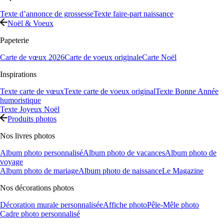
Texte d’annonce de grossesse
Texte faire-part naissance
Noël & Voeux
Papeterie
Carte de vœux 2026
Carte de voeux originale
Carte Noël
Inspirations
Texte carte de vœux
Texte carte de voeux original
Texte Bonne Année
humoristique
Texte Joyeux Noël
Produits photos
Nos livres photos
Album photo personnalisé
Album photo de vacances
Album photo de
voyage
Album photo de mariage
Album photo de naissance
Le Magazine
Nos décorations photos
Décoration murale personnalisée
Affiche photo
Pêle-Mêle photo
Cadre photo personnalisé