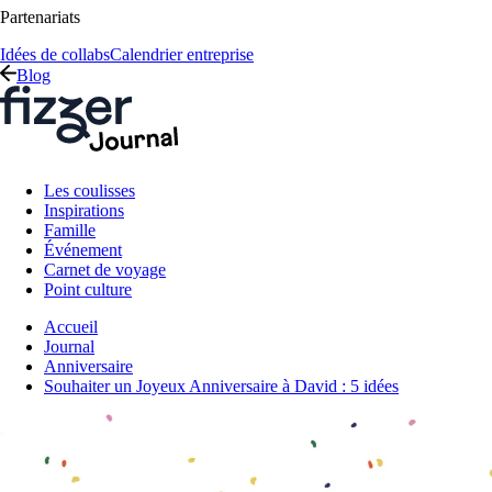
Partenariats
Idées de collabs
Calendrier entreprise
Blog
Les coulisses
Inspirations
Famille
Événement
Carnet de voyage
Point culture
Accueil
Journal
Anniversaire
Souhaiter un Joyeux Anniversaire à David : 5 idées