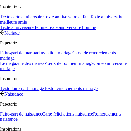
Inspirations
Texte carte anniversaire
Texte anniversaire enfant
Texte anniversaire
meilleure amie
Texte anniversaire femme
Texte anniversaire homme
Mariage
Papeterie
Faire-part de mariage
Invitation mariage
Carte de remerciements
mariage
Le magazine des mariés
Vœux de bonheur mariage
Carte anniversaire
mariage
Inspirations
Texte faire-part mariage
Texte remerciements mariage
Naissance
Papeterie
Faire-part de naissance
Carte félicitations naissance
Remerciements
naissance
Inspirations