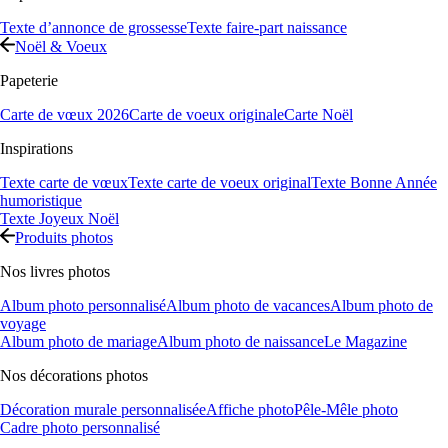
Texte d’annonce de grossesse
Texte faire-part naissance
Noël & Voeux
Papeterie
Carte de vœux 2026
Carte de voeux originale
Carte Noël
Inspirations
Texte carte de vœux
Texte carte de voeux original
Texte Bonne Année
humoristique
Texte Joyeux Noël
Produits photos
Nos livres photos
Album photo personnalisé
Album photo de vacances
Album photo de
voyage
Album photo de mariage
Album photo de naissance
Le Magazine
Nos décorations photos
Décoration murale personnalisée
Affiche photo
Pêle-Mêle photo
Cadre photo personnalisé