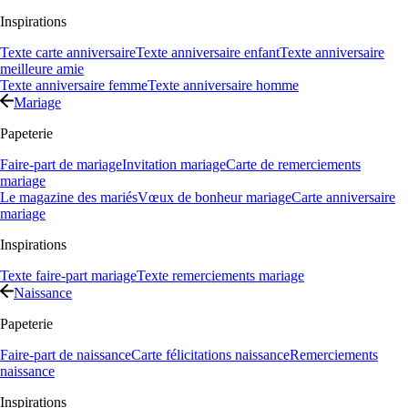
Inspirations
Texte carte anniversaire
Texte anniversaire enfant
Texte anniversaire
meilleure amie
Texte anniversaire femme
Texte anniversaire homme
Mariage
Papeterie
Faire-part de mariage
Invitation mariage
Carte de remerciements
mariage
Le magazine des mariés
Vœux de bonheur mariage
Carte anniversaire
mariage
Inspirations
Texte faire-part mariage
Texte remerciements mariage
Naissance
Papeterie
Faire-part de naissance
Carte félicitations naissance
Remerciements
naissance
Inspirations