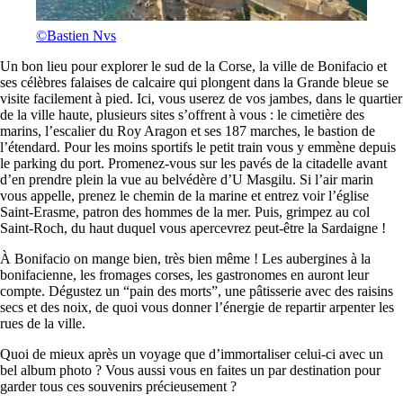
©Bastien Nvs
Un bon lieu pour explorer le sud de la Corse, la ville de Bonifacio et
ses célèbres falaises de calcaire qui plongent dans la Grande bleue se
visite facilement à pied. Ici, vous userez de vos jambes, dans le quartier
de la ville haute, plusieurs sites s’offrent à vous : le cimetière des
marins, l’escalier du Roy Aragon et ses 187 marches, le bastion de
l’étendard. Pour les moins sportifs le petit train vous y emmène depuis
le parking du port. Promenez-vous sur les pavés de la citadelle avant
d’en prendre plein la vue au belvédère d’U Masgilu. Si l’air marin
vous appelle, prenez le chemin de la marine et entrez voir l’église
Saint-Erasme, patron des hommes de la mer. Puis, grimpez au col
Saint-Roch, du haut duquel vous apercevrez peut-être la Sardaigne !
À Bonifacio on mange bien, très bien même ! Les aubergines à la
bonifacienne, les fromages corses, les gastronomes en auront leur
compte. Dégustez un “pain des morts”, une pâtisserie avec des raisins
secs et des noix, de quoi vous donner l’énergie de repartir arpenter les
rues de la ville.
Quoi de mieux après un voyage que d’immortaliser celui-ci avec un
bel album photo ? Vous aussi vous en faites un par destination pour
garder tous ces souvenirs précieusement ?