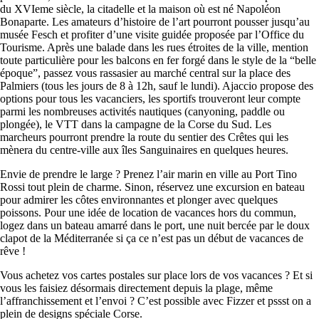
du XVIeme siècle, la citadelle et la maison où est né Napoléon
Bonaparte. Les amateurs d’histoire de l’art pourront pousser jusqu’au
musée Fesch et profiter d’une visite guidée proposée par l’Office du
Tourisme. Après une balade dans les rues étroites de la ville, mention
toute particulière pour les balcons en fer forgé dans le style de la “belle
époque”, passez vous rassasier au marché central sur la place des
Palmiers (tous les jours de 8 à 12h, sauf le lundi). Ajaccio propose des
options pour tous les vacanciers, les sportifs trouveront leur compte
parmi les nombreuses activités nautiques (canyoning, paddle ou
plongée), le VTT dans la campagne de la Corse du Sud. Les
marcheurs pourront prendre la route du sentier des Crêtes qui les
mènera du centre-ville aux îles Sanguinaires en quelques heures.
Envie de prendre le large ? Prenez l’air marin en ville au Port Tino
Rossi tout plein de charme. Sinon, réservez une excursion en bateau
pour admirer les côtes environnantes et plonger avec quelques
poissons. Pour une idée de location de vacances hors du commun,
logez dans un bateau amarré dans le port, une nuit bercée par le doux
clapot de la Méditerranée si ça ce n’est pas un début de vacances de
rêve !
Vous achetez vos cartes postales sur place lors de vos vacances ? Et si
vous les faisiez désormais directement depuis la plage, même
l’affranchissement et l’envoi ? C’est possible avec Fizzer et pssst on a
plein de designs spéciale Corse.