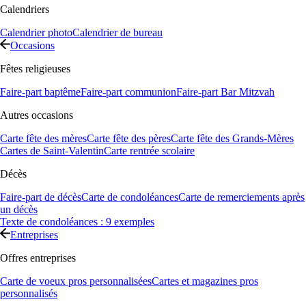
Calendriers
Calendrier photo
Calendrier de bureau
Occasions
Fêtes religieuses
Faire-part baptême
Faire-part communion
Faire-part Bar Mitzvah
Autres occasions
Carte fête des mères
Carte fête des pères
Carte fête des Grands-Mères
Cartes de Saint-Valentin
Carte rentrée scolaire
Décès
Faire-part de décès
Carte de condoléances
Carte de remerciements après
un décès
Texte de condoléances : 9 exemples
Entreprises
Offres entreprises
Carte de voeux pros personnalisées
Cartes et magazines pros
personnalisés