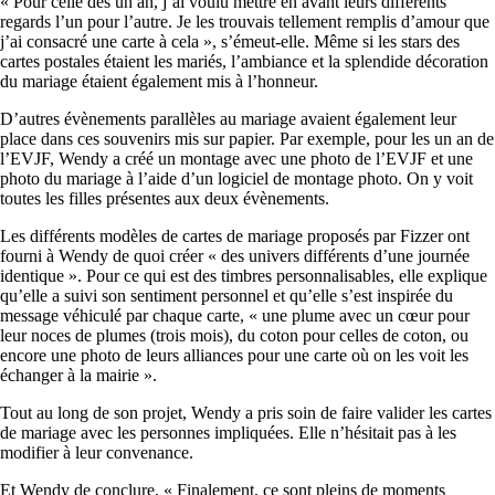
« Pour celle des un an, j’ai voulu mettre en avant leurs différents
regards l’un pour l’autre. Je les trouvais tellement remplis d’amour que
j’ai consacré une carte à cela », s’émeut-elle. Même si les stars des
cartes postales étaient les mariés, l’ambiance et la splendide décoration
du mariage étaient également mis à l’honneur.
D’autres évènements parallèles au mariage avaient également leur
place dans ces souvenirs mis sur papier. Par exemple, pour les un an de
l’EVJF, Wendy a créé un montage avec une photo de l’EVJF et une
photo du mariage à l’aide d’un logiciel de montage photo. On y voit
toutes les filles présentes aux deux évènements.
Les différents modèles de cartes de mariage proposés par Fizzer ont
fourni à Wendy de quoi créer « des univers différents d’une journée
identique ». Pour ce qui est des timbres personnalisables, elle explique
qu’elle a suivi son sentiment personnel et qu’elle s’est inspirée du
message véhiculé par chaque carte, « une plume avec un cœur pour
leur noces de plumes (trois mois), du coton pour celles de coton, ou
encore une photo de leurs alliances pour une carte où on les voit les
échanger à la mairie ».
Tout au long de son projet, Wendy a pris soin de faire valider les cartes
de mariage avec les personnes impliquées. Elle n’hésitait pas à les
modifier à leur convenance.
Et Wendy de conclure, « Finalement, ce sont pleins de moments