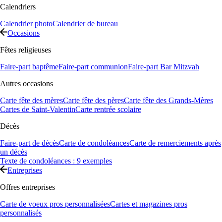
Calendriers
Calendrier photo
Calendrier de bureau
Occasions
Fêtes religieuses
Faire-part baptême
Faire-part communion
Faire-part Bar Mitzvah
Autres occasions
Carte fête des mères
Carte fête des pères
Carte fête des Grands-Mères
Cartes de Saint-Valentin
Carte rentrée scolaire
Décès
Faire-part de décès
Carte de condoléances
Carte de remerciements après
un décès
Texte de condoléances : 9 exemples
Entreprises
Offres entreprises
Carte de voeux pros personnalisées
Cartes et magazines pros
personnalisés