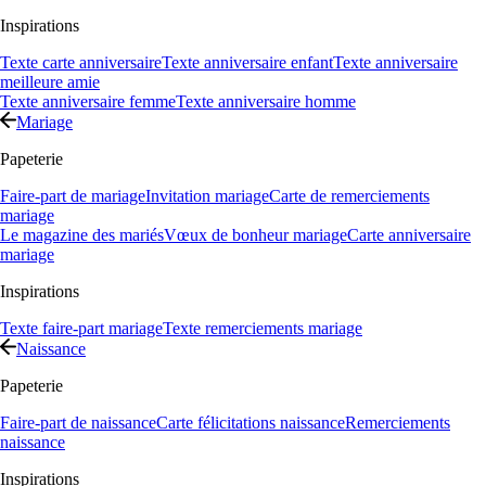
Inspirations
Texte carte anniversaire
Texte anniversaire enfant
Texte anniversaire
meilleure amie
Texte anniversaire femme
Texte anniversaire homme
Mariage
Papeterie
Faire-part de mariage
Invitation mariage
Carte de remerciements
mariage
Le magazine des mariés
Vœux de bonheur mariage
Carte anniversaire
mariage
Inspirations
Texte faire-part mariage
Texte remerciements mariage
Naissance
Papeterie
Faire-part de naissance
Carte félicitations naissance
Remerciements
naissance
Inspirations