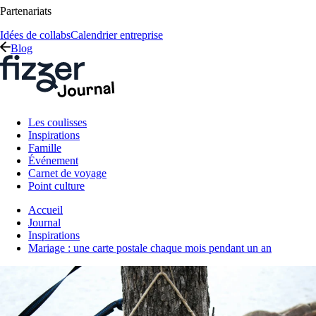
Partenariats
Idées de collabs
Calendrier entreprise
Blog
Les coulisses
Inspirations
Famille
Événement
Carnet de voyage
Point culture
Accueil
Journal
Inspirations
Mariage : une carte postale chaque mois pendant un an