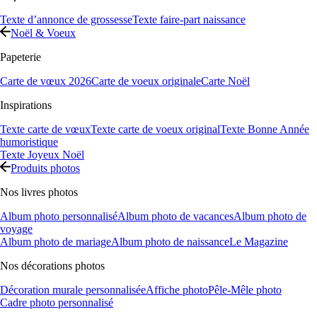
Texte d’annonce de grossesse
Texte faire-part naissance
Noël & Voeux
Papeterie
Carte de vœux 2026
Carte de voeux originale
Carte Noël
Inspirations
Texte carte de vœux
Texte carte de voeux original
Texte Bonne Année
humoristique
Texte Joyeux Noël
Produits photos
Nos livres photos
Album photo personnalisé
Album photo de vacances
Album photo de
voyage
Album photo de mariage
Album photo de naissance
Le Magazine
Nos décorations photos
Décoration murale personnalisée
Affiche photo
Pêle-Mêle photo
Cadre photo personnalisé