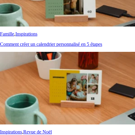
Famille
,
Inspirations
Comment créer un calendrier personnalisé en 5 étapes
Inspirations
,
Revue de Noël