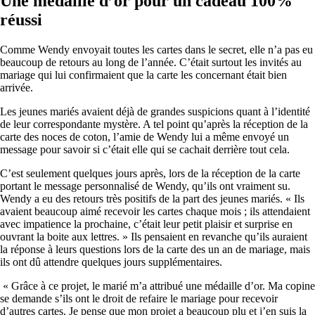
Une médaille d’or pour un cadeau 100%
réussi
Comme Wendy envoyait toutes les cartes dans le secret, elle n’a pas eu
beaucoup de retours au long de l’année. C’était surtout les invités au
mariage qui lui confirmaient que la carte les concernant était bien
arrivée.
Les jeunes mariés avaient déjà de grandes suspicions quant à l’identité
de leur correspondante mystère. A tel point qu’après la réception de la
carte des noces de coton, l’amie de Wendy lui a même envoyé un
message pour savoir si c’était elle qui se cachait derrière tout cela.
C’est seulement quelques jours après, lors de la réception de la carte
portant le message personnalisé de Wendy, qu’ils ont vraiment su.
Wendy a eu des retours très positifs de la part des jeunes mariés. « Ils
avaient beaucoup aimé recevoir les cartes chaque mois ; ils attendaient
avec impatience la prochaine, c’était leur petit plaisir et surprise en
ouvrant la boite aux lettres. » Ils pensaient en revanche qu’ils auraient
la réponse à leurs questions lors de la carte des un an de mariage, mais
ils ont dû attendre quelques jours supplémentaires.
« Grâce à ce projet, le marié m’a attribué une médaille d’or. Ma copine
se demande s’ils ont le droit de refaire le mariage pour recevoir
d’autres cartes. Je pense que mon projet a beaucoup plu et j’en suis la