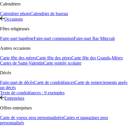
Calendriers
Calendrier photo
Calendrier de bureau
Occasions
Fêtes religieuses
Faire-part baptême
Faire-part communion
Faire-part Bar Mitzvah
Autres occasions
Carte fête des mères
Carte fête des pères
Carte fête des Grands-Mères
Cartes de Saint-Valentin
Carte rentrée scolaire
Décès
Faire-part de décès
Carte de condoléances
Carte de remerciements après
un décès
Texte de condoléances : 9 exemples
Entreprises
Offres entreprises
Carte de voeux pros personnalisées
Cartes et magazines pros
personnalisés