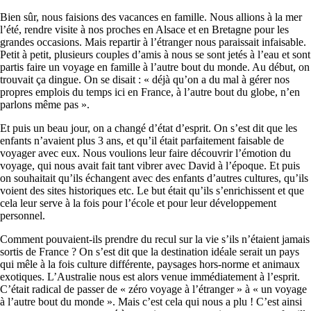
Bien sûr, nous faisions des vacances en famille. Nous allions à la mer
l’été, rendre visite à nos proches en Alsace et en Bretagne pour les
grandes occasions. Mais repartir à l’étranger nous paraissait infaisable.
Petit à petit, plusieurs couples d’amis à nous se sont jetés à l’eau et sont
partis faire un voyage en famille à l’autre bout du monde. Au début, on
trouvait ça dingue. On se disait : « déjà qu’on a du mal à gérer nos
propres emplois du temps ici en France, à l’autre bout du globe, n’en
parlons même pas ».
Et puis un beau jour, on a changé d’état d’esprit. On s’est dit que les
enfants n’avaient plus 3 ans, et qu’il était parfaitement faisable de
voyager avec eux. Nous voulions leur faire découvrir l’émotion du
voyage, qui nous avait fait tant vibrer avec David à l’époque. Et puis
on souhaitait qu’ils échangent avec des enfants d’autres cultures, qu’ils
voient des sites historiques etc. Le but était qu’ils s’enrichissent et que
cela leur serve à la fois pour l’école et pour leur développement
personnel.
Comment pouvaient-ils prendre du recul sur la vie s’ils n’étaient jamais
sortis de France ? On s’est dit que la destination idéale serait un pays
qui mêle à la fois culture différente, paysages hors-norme et animaux
exotiques. L’Australie nous est alors venue immédiatement à l’esprit.
C’était radical de passer de « zéro voyage à l’étranger » à « un voyage
à l’autre bout du monde ». Mais c’est cela qui nous a plu ! C’est ainsi