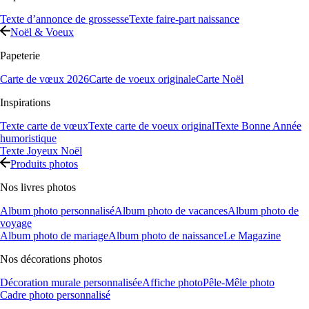
Texte d’annonce de grossesse
Texte faire-part naissance
Noël & Voeux
Papeterie
Carte de vœux 2026
Carte de voeux originale
Carte Noël
Inspirations
Texte carte de vœux
Texte carte de voeux original
Texte Bonne Année
humoristique
Texte Joyeux Noël
Produits photos
Nos livres photos
Album photo personnalisé
Album photo de vacances
Album photo de
voyage
Album photo de mariage
Album photo de naissance
Le Magazine
Nos décorations photos
Décoration murale personnalisée
Affiche photo
Pêle-Mêle photo
Cadre photo personnalisé