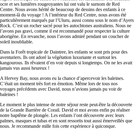
ocre et ses lumières rougeoyantes lui ont valu le surnom de Red
Centre. Nous avons hérité de beaucoup de dessins des enfants à ce
moment-là du voyage ! A l’intérieur du Red Centre, nous avons été
particulièrement marqués par l’Uluru, aussi connu sous le nom d’Ayers
Rock. C’est un rocher sacré pour les autochtones australiens. Nous ne
l’avons pas gravi, comme il est recommandé pour respecter la culture
aborigène. En revanche, nous l’avons admiré pendant un coucher de
soleil inoubliable.
Dans la Forêt tropicale de Daintree, les enfants se sont pris pour des
aventuriers. Ils ont adoré la végétation luxuriante et surtout les
kangourous. Ils rêvaient d’en voir depuis si longtemps. On ne les avait
jamais vus aussi heureux !
A Hervey Bay, nous avons eu la chance d’apercevoir les baleines.
C’était un moment très fort en émotion. Même lors de tous nos
voyages précédents avec David, nous n’avions jamais pu voir de
baleines !
Le moment le plus intense de notre séjour reste peut-être la découverte
de la Grande Barrière de Corail. David et moi avons enfin pu réaliser
notre baptême de plongée. Les enfants l’ont découverte avec leurs
palmes, masques et tubas et en sont ressortis tout aussi émerveillés que
nous. Je recommande mille fois cette expérience à quiconque.