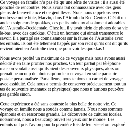
Ce voyage en famille n’a pas été qu’une série de visites ; il a aussi été
ponctué de rencontres. Nous avons fait connaissance avec des gens
pleins de bienveillance et de gentillesse. Nous nous rappelons avec
tendresse notre hôte, Marvin, dans l’Airbnb du Red Centre. C’était un
ancien soigneur de quokkas, ces petits animaux absolument adorables
de l’Australie-Occidentale. Chez lui, il y avait plein de photos de sa vie
là-bas, avec des quokkas. C’était un homme qui aimait transmettre le
savoir. Il a partagé ses connaissances sur la faune de l’Australie avec
les enfants. Ils ont été tellement happés par son récit qu’ils ont dit qu’ils
reviendraient en Australie rien que pour voir les quokkas !
Nous avons profité un maximum de ce voyage mais nous avons aussi
décidé d’en faire profiter nos proches. On leur parlait par téléphone
mais on voulait aussi qu’ils aient des souvenirs physiques, alors on
prenait beaucoup de photos qu’on leur envoyait en suite par carte
postale personnalisée. Par ailleurs, nous tenions un carnet de voyage
avec assiduité. Cela nous a permis de conserver précieusement tout un
tas de souvenirs (mentaux et physiques) que nous n’aurions peut-être
pas gardés sinon.
Cette expérience a été sans conteste la plus belle de notre vie. Ce
voyage en famille nous a soudés comme jamais. Nous nous sommes
épanouis et en ressortons grandis. La découverte de cultures locales,
notamment, nous a beaucoup ouvert les yeux sur le monde. Les
enfants ont pris l’avion pour la première fois de leur vie et ont exploré