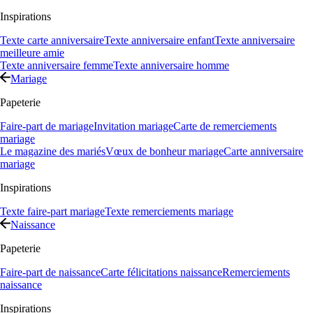
Inspirations
Texte carte anniversaire
Texte anniversaire enfant
Texte anniversaire
meilleure amie
Texte anniversaire femme
Texte anniversaire homme
Mariage
Papeterie
Faire-part de mariage
Invitation mariage
Carte de remerciements
mariage
Le magazine des mariés
Vœux de bonheur mariage
Carte anniversaire
mariage
Inspirations
Texte faire-part mariage
Texte remerciements mariage
Naissance
Papeterie
Faire-part de naissance
Carte félicitations naissance
Remerciements
naissance
Inspirations