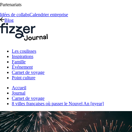
Partenariats
Idées de collabs
Calendrier entreprise
Blog
Les coulisses
Inspirations
Famille
Événement
Carnet de voyage
Point culture
Accueil
Journal
Carnet de voyage
8 villes françaises où passer le Nouvel An [nyear]