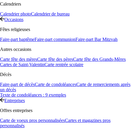
Calendriers
Calendrier photo
Calendrier de bureau
Occasions
Fêtes religieuses
Faire-part baptême
Faire-part communion
Faire-part Bar Mitzvah
Autres occasions
Carte fête des mères
Carte fête des pères
Carte fête des Grands-Mères
Cartes de Saint-Valentin
Carte rentrée scolaire
Décès
Faire-part de décès
Carte de condoléances
Carte de remerciements après
un décès
Texte de condoléances : 9 exemples
Entreprises
Offres entreprises
Carte de voeux pros personnalisées
Cartes et magazines pros
personnalisés