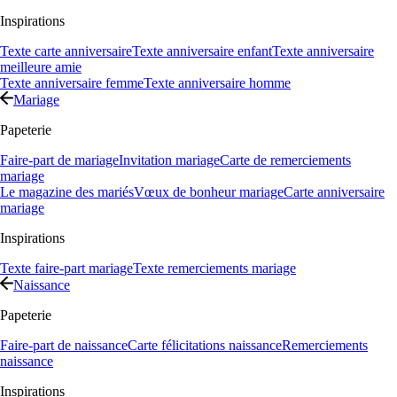
Inspirations
Texte carte anniversaire
Texte anniversaire enfant
Texte anniversaire
meilleure amie
Texte anniversaire femme
Texte anniversaire homme
Mariage
Papeterie
Faire-part de mariage
Invitation mariage
Carte de remerciements
mariage
Le magazine des mariés
Vœux de bonheur mariage
Carte anniversaire
mariage
Inspirations
Texte faire-part mariage
Texte remerciements mariage
Naissance
Papeterie
Faire-part de naissance
Carte félicitations naissance
Remerciements
naissance
Inspirations