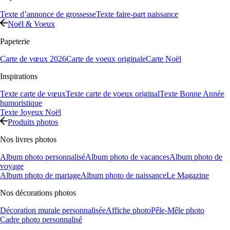
Texte d’annonce de grossesse
Texte faire-part naissance
Noël & Voeux
Papeterie
Carte de vœux 2026
Carte de voeux originale
Carte Noël
Inspirations
Texte carte de vœux
Texte carte de voeux original
Texte Bonne Année
humoristique
Texte Joyeux Noël
Produits photos
Nos livres photos
Album photo personnalisé
Album photo de vacances
Album photo de
voyage
Album photo de mariage
Album photo de naissance
Le Magazine
Nos décorations photos
Décoration murale personnalisée
Affiche photo
Pêle-Mêle photo
Cadre photo personnalisé