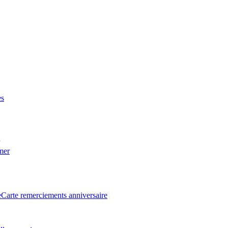
es
 mer
e
Carte remerciements anniversaire