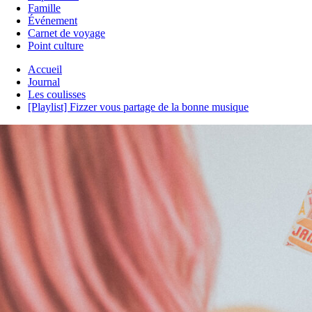
Famille
Événement
Carnet de voyage
Point culture
Accueil
Journal
Les coulisses
[Playlist] Fizzer vous partage de la bonne musique