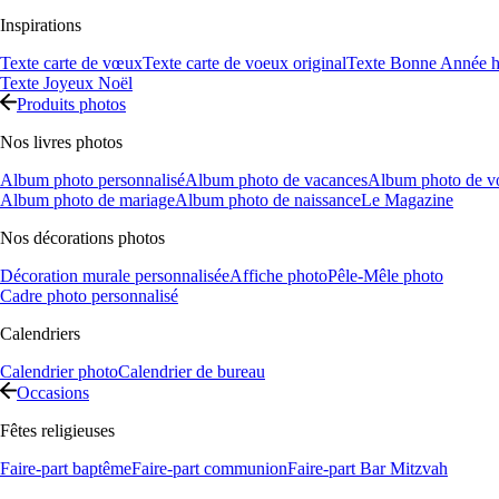
Inspirations
Texte carte de vœux
Texte carte de voeux original
Texte Bonne Année h
Texte Joyeux Noël
Produits photos
Nos livres photos
Album photo personnalisé
Album photo de vacances
Album photo de v
Album photo de mariage
Album photo de naissance
Le Magazine
Nos décorations photos
Décoration murale personnalisée
Affiche photo
Pêle-Mêle photo
Cadre photo personnalisé
Calendriers
Calendrier photo
Calendrier de bureau
Occasions
Fêtes religieuses
Faire-part baptême
Faire-part communion
Faire-part Bar Mitzvah