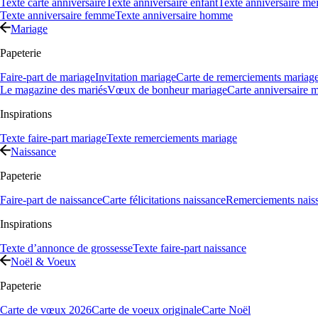
Texte carte anniversaire
Texte anniversaire enfant
Texte anniversaire mei
Texte anniversaire femme
Texte anniversaire homme
Mariage
Papeterie
Faire-part de mariage
Invitation mariage
Carte de remerciements mariag
Le magazine des mariés
Vœux de bonheur mariage
Carte anniversaire 
Inspirations
Texte faire-part mariage
Texte remerciements mariage
Naissance
Papeterie
Faire-part de naissance
Carte félicitations naissance
Remerciements nais
Inspirations
Texte d’annonce de grossesse
Texte faire-part naissance
Noël & Voeux
Papeterie
Carte de vœux 2026
Carte de voeux originale
Carte Noël