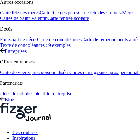
Autres occasions
Carte fête des mères
Carte fête des pères
Carte fête des Grands-Mères
Cartes de Saint-Valentin
Carte rentrée scolaire
Décès
Faire-part de décès
Carte de condoléances
Carte de remerciements après
Texte de condoléances : 9 exemples
Entreprises
Offres entreprises
Carte de voeux pros personnalisées
Cartes et magazines pros personnali
Partenariats
Idées de collabs
Calendrier entreprise
Blog
Les coulisses
Inspirations