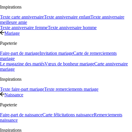
Inspirations
Texte carte anniversaire
Texte anniversaire enfant
Texte anniversaire
meilleure amie
Texte anniversaire femme
Texte anniversaire homme
Mariage
Papeterie
Faire-part de mariage
Invitation mariage
Carte de remerciements
mariage
Le magazine des mariés
Vœux de bonheur mariage
Carte anniversaire
mariage
Inspirations
Texte faire-part mariage
Texte remerciements mariage
Naissance
Papeterie
Faire-part de naissance
Carte félicitations naissance
Remerciements
naissance
Inspirations