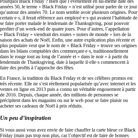
Pourquoi Black Friday ? Bien que l’évènement en lui-même date des
années 50, le terme « Black Friday » n’est utilisé pour parler de ce jour
qu’autour des années 70. Le nom semble avoir plusieurs origines. Pour
certain·e·s, il ferait référence aux employé·e·s qui avaient l’habitude de
se faire porter malade le lendemain de Thanksgiving, pour pouvoir
profiter d’un week-end de quatre jours. Pour d’autres, l’appellation
« Black Friday » viendrait des routes « noires de monde » lors de la
saison des achats de Noël. Enfin, une autre explication plus récente et
plus populaire veut que le nom de « Black Friday » trouve ses origines
dans les bilans comptables des commerçant·e·s, traditionnellement
dans le rouge tout au long de l’année et « dans le noir » à partir du
lendemain de Thanksgiving, date à laquelle il·elle·s commencent à
faire des profits à l’approche des fêtes.
En France, la tradition du Black Friday et de ses célèbres promos est
très récente. Elle ne s’est réellement popularisée qu’avec internet et les
ventes en ligne en 2013 puis a connu un véritable engouement à partir
de 2016. Depuis, chaque année, des millions de personnes se
précipitent dans les magasins ou sur le web pour se faire plaisir ou
acheter ses cadeaux de Noël à prix réduits.
Un peu d’inspiration
Si vous aussi vous avez envie de faire chauffer la carte bleue ce Black
Friday (mais pas trop non plus, car l’objectif est de faire de bonnes