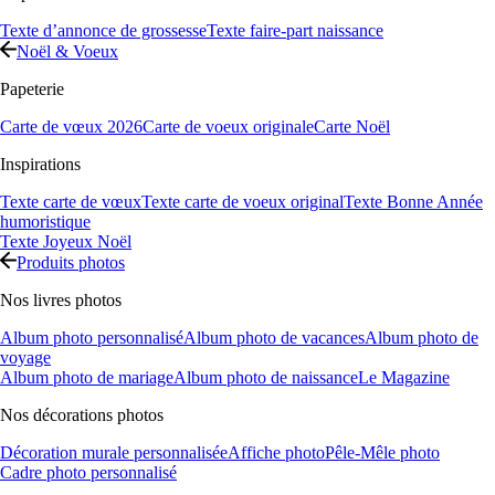
Texte d’annonce de grossesse
Texte faire-part naissance
Noël & Voeux
Papeterie
Carte de vœux 2026
Carte de voeux originale
Carte Noël
Inspirations
Texte carte de vœux
Texte carte de voeux original
Texte Bonne Année
humoristique
Texte Joyeux Noël
Produits photos
Nos livres photos
Album photo personnalisé
Album photo de vacances
Album photo de
voyage
Album photo de mariage
Album photo de naissance
Le Magazine
Nos décorations photos
Décoration murale personnalisée
Affiche photo
Pêle-Mêle photo
Cadre photo personnalisé