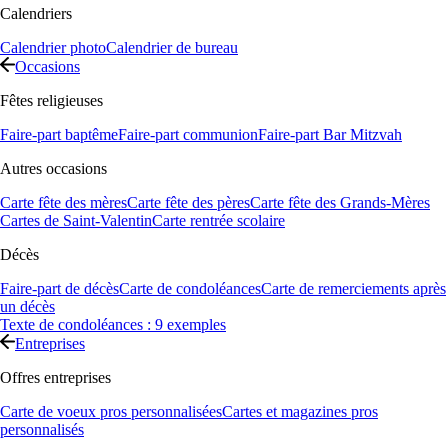
Calendriers
Calendrier photo
Calendrier de bureau
Occasions
Fêtes religieuses
Faire-part baptême
Faire-part communion
Faire-part Bar Mitzvah
Autres occasions
Carte fête des mères
Carte fête des pères
Carte fête des Grands-Mères
Cartes de Saint-Valentin
Carte rentrée scolaire
Décès
Faire-part de décès
Carte de condoléances
Carte de remerciements après
un décès
Texte de condoléances : 9 exemples
Entreprises
Offres entreprises
Carte de voeux pros personnalisées
Cartes et magazines pros
personnalisés