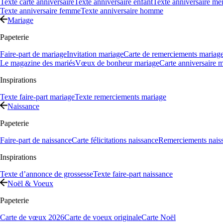
Texte carte anniversaire
Texte anniversaire enfant
Texte anniversaire mei
Texte anniversaire femme
Texte anniversaire homme
Mariage
Papeterie
Faire-part de mariage
Invitation mariage
Carte de remerciements mariag
Le magazine des mariés
Vœux de bonheur mariage
Carte anniversaire 
Inspirations
Texte faire-part mariage
Texte remerciements mariage
Naissance
Papeterie
Faire-part de naissance
Carte félicitations naissance
Remerciements nais
Inspirations
Texte d’annonce de grossesse
Texte faire-part naissance
Noël & Voeux
Papeterie
Carte de vœux 2026
Carte de voeux originale
Carte Noël