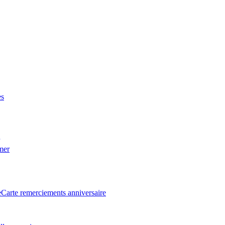
es
 mer
e
Carte remerciements anniversaire