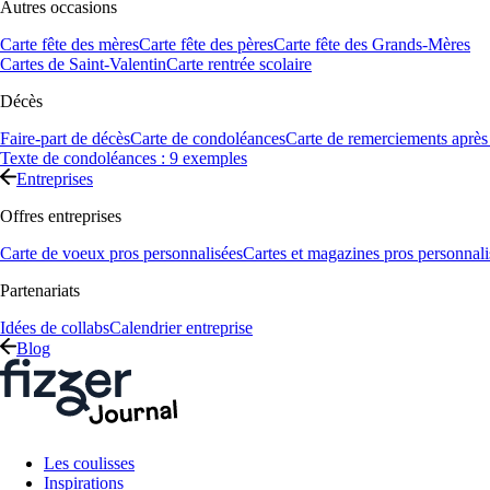
Autres occasions
Carte fête des mères
Carte fête des pères
Carte fête des Grands-Mères
Cartes de Saint-Valentin
Carte rentrée scolaire
Décès
Faire-part de décès
Carte de condoléances
Carte de remerciements après
Texte de condoléances : 9 exemples
Entreprises
Offres entreprises
Carte de voeux pros personnalisées
Cartes et magazines pros personnali
Partenariats
Idées de collabs
Calendrier entreprise
Blog
Les coulisses
Inspirations