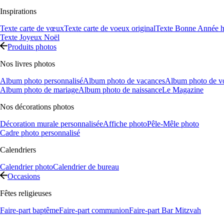
Inspirations
Texte carte de vœux
Texte carte de voeux original
Texte Bonne Année h
Texte Joyeux Noël
Produits photos
Nos livres photos
Album photo personnalisé
Album photo de vacances
Album photo de v
Album photo de mariage
Album photo de naissance
Le Magazine
Nos décorations photos
Décoration murale personnalisée
Affiche photo
Pêle-Mêle photo
Cadre photo personnalisé
Calendriers
Calendrier photo
Calendrier de bureau
Occasions
Fêtes religieuses
Faire-part baptême
Faire-part communion
Faire-part Bar Mitzvah