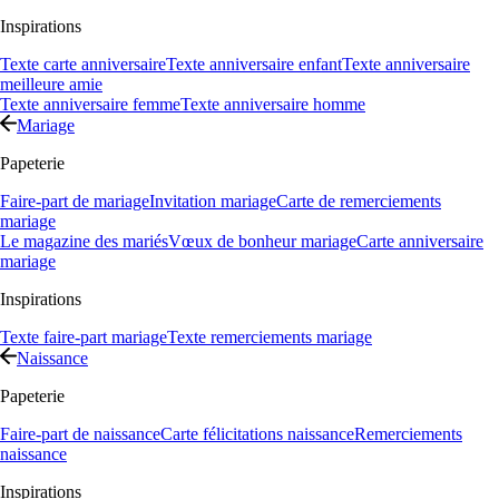
Inspirations
Texte carte anniversaire
Texte anniversaire enfant
Texte anniversaire
meilleure amie
Texte anniversaire femme
Texte anniversaire homme
Mariage
Papeterie
Faire-part de mariage
Invitation mariage
Carte de remerciements
mariage
Le magazine des mariés
Vœux de bonheur mariage
Carte anniversaire
mariage
Inspirations
Texte faire-part mariage
Texte remerciements mariage
Naissance
Papeterie
Faire-part de naissance
Carte félicitations naissance
Remerciements
naissance
Inspirations