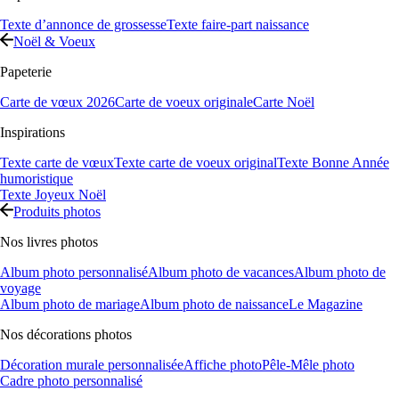
Texte d’annonce de grossesse
Texte faire-part naissance
Noël & Voeux
Papeterie
Carte de vœux 2026
Carte de voeux originale
Carte Noël
Inspirations
Texte carte de vœux
Texte carte de voeux original
Texte Bonne Année
humoristique
Texte Joyeux Noël
Produits photos
Nos livres photos
Album photo personnalisé
Album photo de vacances
Album photo de
voyage
Album photo de mariage
Album photo de naissance
Le Magazine
Nos décorations photos
Décoration murale personnalisée
Affiche photo
Pêle-Mêle photo
Cadre photo personnalisé