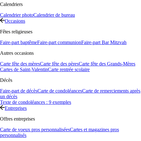
Calendriers
Calendrier photo
Calendrier de bureau
Occasions
Fêtes religieuses
Faire-part baptême
Faire-part communion
Faire-part Bar Mitzvah
Autres occasions
Carte fête des mères
Carte fête des pères
Carte fête des Grands-Mères
Cartes de Saint-Valentin
Carte rentrée scolaire
Décès
Faire-part de décès
Carte de condoléances
Carte de remerciements après
un décès
Texte de condoléances : 9 exemples
Entreprises
Offres entreprises
Carte de voeux pros personnalisées
Cartes et magazines pros
personnalisés