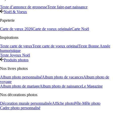
Texte d’annonce de grossesse
Texte faire-part naissance
Noël & Voeux
Papeterie
Carte de vœux 2026
Carte de voeux originale
Carte Noël
Inspirations
Texte carte de vœux
Texte carte de voeux original
Texte Bonne Année
humoristique
Texte Joyeux Noël
Produits photos
Nos livres photos
Album photo personnalisé
Album photo de vacances
Album photo de
voyage
Album photo de mariage
Album photo de naissance
Le Magazine
Nos décorations photos
Décoration murale personnalisée
Affiche photo
Pêle-Mêle photo
Cadre photo personnalisé