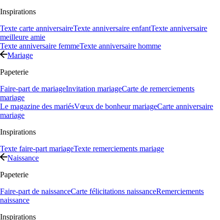
Inspirations
Texte carte anniversaire
Texte anniversaire enfant
Texte anniversaire
meilleure amie
Texte anniversaire femme
Texte anniversaire homme
Mariage
Papeterie
Faire-part de mariage
Invitation mariage
Carte de remerciements
mariage
Le magazine des mariés
Vœux de bonheur mariage
Carte anniversaire
mariage
Inspirations
Texte faire-part mariage
Texte remerciements mariage
Naissance
Papeterie
Faire-part de naissance
Carte félicitations naissance
Remerciements
naissance
Inspirations