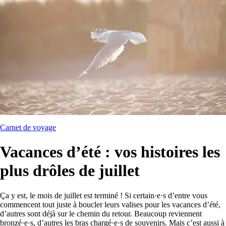
Carnet de voyage
Vacances d’été : vos histoires les
plus drôles de juillet
Ça y est, le mois de juillet est terminé ! Si certain·e·s d’entre vous
commencent tout juste à boucler leurs valises pour les vacances d’été,
d’autres sont déjà sur le chemin du retour. Beaucoup reviennent
bronzé·e·s, d’autres les bras chargé·e·s de souvenirs. Mais c’est aussi à