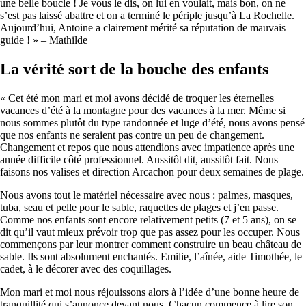
une belle boucle ! Je vous le dis, on lui en voulait, mais bon, on ne
s’est pas laissé abattre et on a terminé le périple jusqu’à La Rochelle.
Aujourd’hui, Antoine a clairement mérité sa réputation de mauvais
guide ! » – Mathilde
La vérité sort de la bouche des enfants
« Cet été mon mari et moi avons décidé de troquer les éternelles
vacances d’été à la montagne pour des vacances à la mer. Même si
nous sommes plutôt du type randonnée et luge d’été, nous avons pensé
que nos enfants ne seraient pas contre un peu de changement.
Changement et repos que nous attendions avec impatience après une
année difficile côté professionnel. Aussitôt dit, aussitôt fait. Nous
faisons nos valises et direction Arcachon pour deux semaines de plage.
Nous avons tout le matériel nécessaire avec nous : palmes, masques,
tuba, seau et pelle pour le sable, raquettes de plages et j’en passe.
Comme nos enfants sont encore relativement petits (7 et 5 ans), on se
dit qu’il vaut mieux prévoir trop que pas assez pour les occuper. Nous
commençons par leur montrer comment construire un beau château de
sable. Ils sont absolument enchantés. Emilie, l’aînée, aide Timothée, le
cadet, à le décorer avec des coquillages.
Mon mari et moi nous réjouissons alors à l’idée d’une bonne heure de
tranquillité qui s’annonce devant nous. Chacun commence à lire son