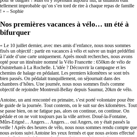
pour se baigner ! Mais en y repensant aujourd’hui, la situation était
tellement improbable qu’on s’en tord de rire à chaque repas de famille
! » – Sophie
Nos premières vacances à vélo… un été à
bifurquer
« Le 10 juillet dernier, avec mes amis d’enfance, nous nous sommes
fixés un objectif : partir en vacances à vélo et suivre un trajet prédéfini
à l’aide d’une carte uniquement. Après moult recherches, nous avons
opté pour un itinéraire nommé la Vélo Francette : 650km de vélo de
Ouistreham à La Rochelle. L’idée ? Découvrir la campagne et les
chemins de halage en pédalant. Les premiers kilomètres se sont très
bien passés. On pédalait tranquillement, on séjournait dans des
chambres d’hôtes. Une journée, nous nous sommes fixés comme
objectif de rejoindre Montreuil-Bellay depuis Saumur, 20km de vélo.
Antoine, un ami rencontré en primaire, s’est porté volontaire pour être
le guide de la journée. Tout contents, on le suit sur des kilomètres. Tout
se passe bien, on ne fatigue pas, alors on continue, on continue. On
pédale et on ne voit toujours pas la ville arriver. Doué-la-Fontaine,
Mûrs-Erigné… Angers… Angers… oui Angers, on y était passés la
veille ! Après des heures de vélo, nous nous sommes rendu compte que
nous avions suivi Antoine les yeux fermés et que nous avions effectué