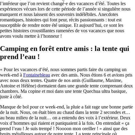
l’intérieur que l’on revient changé·e des vacances d’été. Toutes les
expériences vécues lors de cette période de l’année si singulière nous
marquent et nous laissent des souvenirs indélébiles. Anecdotes
romantiques, histoires qui font peur, récits passionnants : tout est
susceptible de rendre notre été unique. Et aujourd’hui, ce sont les
petites histoires croustillantes ramenées de vos vacances que nous
avons voulu mettre à l’honneur !
Camping en forêt entre amis : la tente qui
prend l’eau !
« Pour les vacances d’été, nous sommes partis faire du camping un
week-end à
Fontainebleau
avec des amis. Nous étions 6 et avions pris
avec nous deux tentes. Quatre de nos amis (Guillaume, Maxime,
Antoine et Hélène) dormaient dans une grande tente comprenant deux
chambres. Ma copine et moi dans une tente Quechua ultra basique,
juste à côté.
Manque de bol pour ce week-end, la pluie a fait rage une bonne partie
de la nuit. Nous, on était bien au chaud dans la tente 2 secondes et…
au beau milieu de la nuit… on a entendu des voix à l’extérieur. Deux
voix d’hommes qui riaient et paniquaient à la fois. On entendait « ça
prend l’eau ! Je suis trempé ! Noooon mon oreiller ! » ainsi que des
bruits métalliques autour de notre tente. La tente principale où