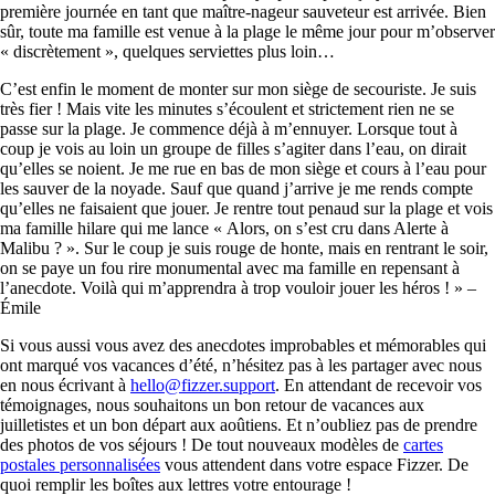
première journée en tant que maître-nageur sauveteur est arrivée. Bien
sûr, toute ma famille est venue à la plage le même jour pour m’observer
« discrètement », quelques serviettes plus loin…
C’est enfin le moment de monter sur mon siège de secouriste. Je suis
très fier ! Mais vite les minutes s’écoulent et strictement rien ne se
passe sur la plage. Je commence déjà à m’ennuyer. Lorsque tout à
coup je vois au loin un groupe de filles s’agiter dans l’eau, on dirait
qu’elles se noient. Je me rue en bas de mon siège et cours à l’eau pour
les sauver de la noyade. Sauf que quand j’arrive je me rends compte
qu’elles ne faisaient que jouer. Je rentre tout penaud sur la plage et vois
ma famille hilare qui me lance « Alors, on s’est cru dans Alerte à
Malibu ? ». Sur le coup je suis rouge de honte, mais en rentrant le soir,
on se paye un fou rire monumental avec ma famille en repensant à
l’anecdote. Voilà qui m’apprendra à trop vouloir jouer les héros ! » –
Émile
Si vous aussi vous avez des anecdotes improbables et mémorables qui
ont marqué vos vacances d’été, n’hésitez pas à les partager avec nous
en nous écrivant à
hello@fizzer.support
. En attendant de recevoir vos
témoignages, nous souhaitons un bon retour de vacances aux
juilletistes et un bon départ aux aoûtiens. Et n’oubliez pas de prendre
des photos de vos séjours ! De tout nouveaux modèles de
cartes
postales personnalisées
vous attendent dans votre espace Fizzer. De
quoi remplir les boîtes aux lettres votre entourage !