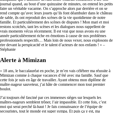
journal quand, au bout d’une quinzaine de minutes, on entend les petits
faire un véritable vacarme. On s’approche alors par derrière et on se
rend compte qu’avec leurs jouets qu’ils font déambuler dans le château
de sable, ils ont reproduit des scènes de la vie quotidienne de notre
famille. Et particulièrement des scènes de disputes ! Mon mari et moi
restons scotchés, tant les scènes et les dialogues nous rappellent de
vrais moments vécus récemment. Il est vrai que nous avons eu une
année particulièrement riche en émotions à cause de nos problèmes
professionnels respectifs… Mais loin de nous vexer, nous explosons de
rire devant la perspicacité et le talent d’acteurs de nos enfants ! » –
Stéphanie
Alerte à Mimizan
« 18 ans, le baccalauréat en poche, je m’en vais célébrer ma réussite à
Mimizan comme à chaque vacances d’été avec ma famille. Sauf que
cette fois je suis en âge de travailler. Ayant obtenu mon diplôme de
maître-nageur sauveteur, j’ai hâte de commencer mon tout premier
boulot.
J’ai toujours été fasciné par ces immenses sièges sur lesquels les
maîtres-nageurs semblent trôner, l’air impassible. Et cette fois, c’est
moi qui serai perché là-haut ! Je fais connaissance de l’équipe de
secouristes, tout le monde est super sympa. Et puis ça y est, ma