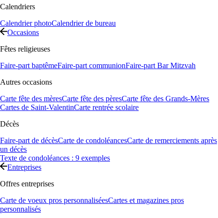
Calendriers
Calendrier photo
Calendrier de bureau
Occasions
Fêtes religieuses
Faire-part baptême
Faire-part communion
Faire-part Bar Mitzvah
Autres occasions
Carte fête des mères
Carte fête des pères
Carte fête des Grands-Mères
Cartes de Saint-Valentin
Carte rentrée scolaire
Décès
Faire-part de décès
Carte de condoléances
Carte de remerciements après
un décès
Texte de condoléances : 9 exemples
Entreprises
Offres entreprises
Carte de voeux pros personnalisées
Cartes et magazines pros
personnalisés