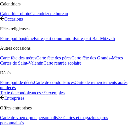
Calendriers
Calendrier photo
Calendrier de bureau
Occasions
Fêtes religieuses
Faire-part baptême
Faire-part communion
Faire-part Bar Mitzvah
Autres occasions
Carte fête des mères
Carte fête des pères
Carte fête des Grands-Mères
Cartes de Saint-Valentin
Carte rentrée scolaire
Décès
Faire-part de décès
Carte de condoléances
Carte de remerciements après
un décès
Texte de condoléances : 9 exemples
Entreprises
Offres entreprises
Carte de voeux pros personnalisées
Cartes et magazines pros
personnalisés