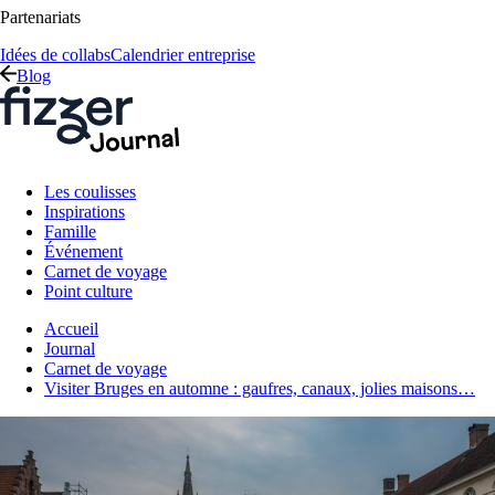
Partenariats
Idées de collabs
Calendrier entreprise
Blog
Les coulisses
Inspirations
Famille
Événement
Carnet de voyage
Point culture
Accueil
Journal
Carnet de voyage
Visiter Bruges en automne : gaufres, canaux, jolies maisons…