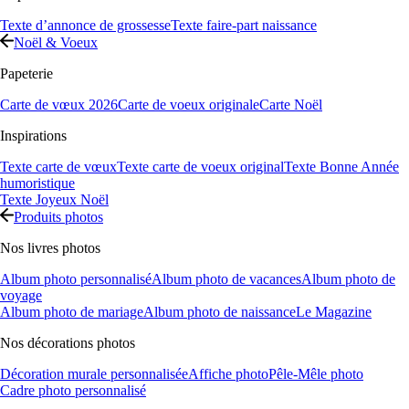
Texte d’annonce de grossesse
Texte faire-part naissance
Noël & Voeux
Papeterie
Carte de vœux 2026
Carte de voeux originale
Carte Noël
Inspirations
Texte carte de vœux
Texte carte de voeux original
Texte Bonne Année
humoristique
Texte Joyeux Noël
Produits photos
Nos livres photos
Album photo personnalisé
Album photo de vacances
Album photo de
voyage
Album photo de mariage
Album photo de naissance
Le Magazine
Nos décorations photos
Décoration murale personnalisée
Affiche photo
Pêle-Mêle photo
Cadre photo personnalisé