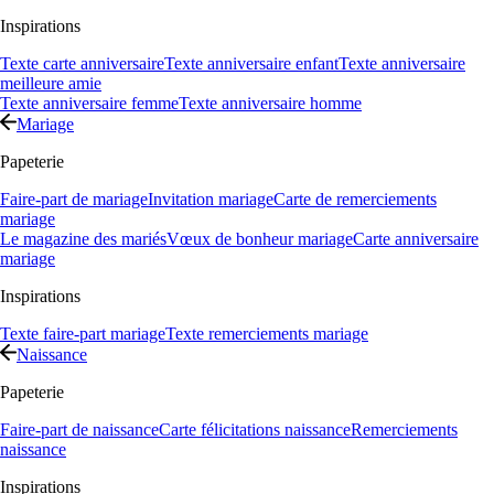
Inspirations
Texte carte anniversaire
Texte anniversaire enfant
Texte anniversaire
meilleure amie
Texte anniversaire femme
Texte anniversaire homme
Mariage
Papeterie
Faire-part de mariage
Invitation mariage
Carte de remerciements
mariage
Le magazine des mariés
Vœux de bonheur mariage
Carte anniversaire
mariage
Inspirations
Texte faire-part mariage
Texte remerciements mariage
Naissance
Papeterie
Faire-part de naissance
Carte félicitations naissance
Remerciements
naissance
Inspirations