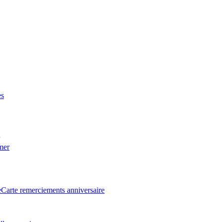
es
 mer
e
Carte remerciements anniversaire