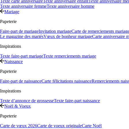
Texte carte anniversaire
Texte anniversaire enfant
Texte anniversaire mei
Texte anniversaire femme
Texte anniversaire homme
Mariage
Papeterie
Faire-part de mariage
Invitation mariage
Carte de remerciements mariag
Le magazine des mariés
Vœux de bonheur mariage
Carte anniversaire 
Inspirations
Texte faire-part mariage
Texte remerciements mariage
Naissance
Papeterie
Faire-part de naissance
Carte félicitations naissance
Remerciements nais
Inspirations
Texte d’annonce de grossesse
Texte faire-part naissance
Noël & Voeux
Papeterie
Carte de vœux 2026
Carte de voeux originale
Carte Noël