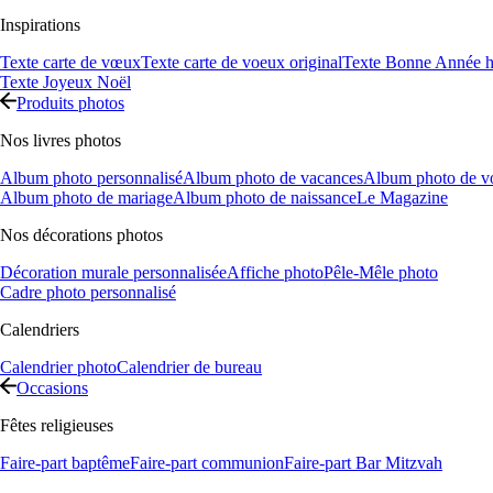
Inspirations
Texte carte de vœux
Texte carte de voeux original
Texte Bonne Année h
Texte Joyeux Noël
Produits photos
Nos livres photos
Album photo personnalisé
Album photo de vacances
Album photo de v
Album photo de mariage
Album photo de naissance
Le Magazine
Nos décorations photos
Décoration murale personnalisée
Affiche photo
Pêle-Mêle photo
Cadre photo personnalisé
Calendriers
Calendrier photo
Calendrier de bureau
Occasions
Fêtes religieuses
Faire-part baptême
Faire-part communion
Faire-part Bar Mitzvah