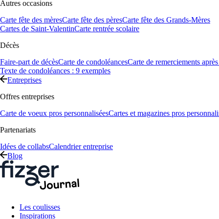
Autres occasions
Carte fête des mères
Carte fête des pères
Carte fête des Grands-Mères
Cartes de Saint-Valentin
Carte rentrée scolaire
Décès
Faire-part de décès
Carte de condoléances
Carte de remerciements après
Texte de condoléances : 9 exemples
Entreprises
Offres entreprises
Carte de voeux pros personnalisées
Cartes et magazines pros personnali
Partenariats
Idées de collabs
Calendrier entreprise
Blog
Les coulisses
Inspirations