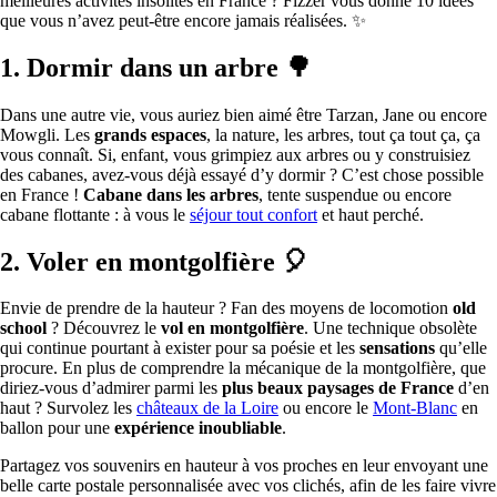
meilleures activités insolites en France ? Fizzer vous donne 10 idées
que vous n’avez peut-être encore jamais réalisées. ✨
1. Dormir dans un arbre 🌳
Dans une autre vie, vous auriez bien aimé être Tarzan, Jane ou encore
Mowgli. Les
grands espaces
, la nature, les arbres, tout ça tout ça, ça
vous connaît. Si, enfant, vous grimpiez aux arbres ou y construisiez
des cabanes, avez-vous déjà essayé d’y dormir ? C’est chose possible
en France !
Cabane dans les arbres
, tente suspendue ou encore
cabane flottante : à vous le
séjour tout confort
et haut perché.
2. Voler en montgolfière 🎈
Envie de prendre de la hauteur ? Fan des moyens de locomotion
old
school
? Découvrez le
vol en montgolfière
. Une technique obsolète
qui continue pourtant à exister pour sa poésie et les
sensations
qu’elle
procure. En plus de comprendre la mécanique de la montgolfière, que
diriez-vous d’admirer parmi les
plus beaux paysages de France
d’en
haut ? Survolez les
châteaux de la Loire
ou encore le
Mont-Blanc
en
ballon pour une
expérience inoubliable
.
Partagez vos souvenirs en hauteur à vos proches en leur envoyant une
belle carte postale personnalisée avec vos clichés, afin de les faire vivre