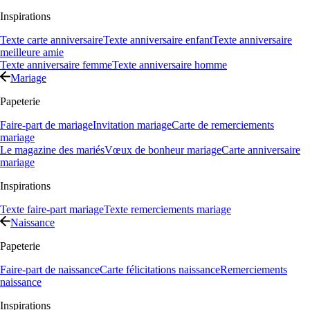
Inspirations
Texte carte anniversaire
Texte anniversaire enfant
Texte anniversaire
meilleure amie
Texte anniversaire femme
Texte anniversaire homme
Mariage
Papeterie
Faire-part de mariage
Invitation mariage
Carte de remerciements
mariage
Le magazine des mariés
Vœux de bonheur mariage
Carte anniversaire
mariage
Inspirations
Texte faire-part mariage
Texte remerciements mariage
Naissance
Papeterie
Faire-part de naissance
Carte félicitations naissance
Remerciements
naissance
Inspirations