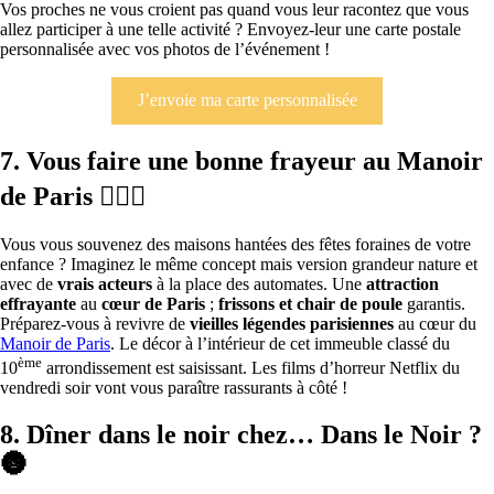
Vos proches ne vous croient pas quand vous leur racontez que vous
allez participer à une telle activité ? Envoyez-leur une carte postale
personnalisée avec vos photos de l’événement !
J’envoie ma carte personnalisée
7. Vous faire une bonne frayeur au Manoir
de Paris 🧛🏻‍♂️
Vous vous souvenez des maisons hantées des fêtes foraines de votre
enfance ? Imaginez le même concept mais version grandeur nature et
avec de
vrais acteurs
à la place des automates. Une
attraction
effrayante
au
cœur de Paris
;
frissons et chair de poule
garantis.
Préparez-vous à revivre de
vieilles légendes parisiennes
au cœur du
Manoir de Paris
. Le décor à l’intérieur de cet immeuble classé du
ème
10
arrondissement est saisissant. Les films d’horreur Netflix du
vendredi soir vont vous paraître rassurants à côté !
8. Dîner dans le noir chez… Dans le Noir ?
🌚