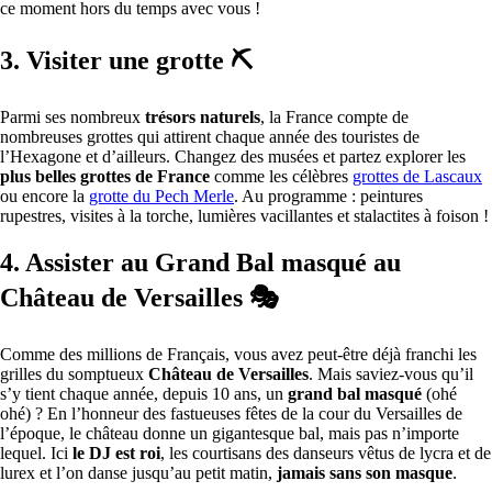
ce moment hors du temps avec vous !
3. Visiter une grotte ⛏
Parmi ses nombreux
trésors naturels
, la France compte de
nombreuses grottes qui attirent chaque année des touristes de
l’Hexagone et d’ailleurs. Changez des musées et partez explorer les
plus belles grottes de France
comme les célèbres
grottes de Lascaux
ou encore la
grotte du Pech Merle
. Au programme : peintures
rupestres, visites à la torche, lumières vacillantes et stalactites à foison !
4.
Assister au Grand Bal masqué au
Château de Versailles 🎭
Comme des millions de Français, vous avez peut-être déjà franchi les
grilles du somptueux
Château de Versailles
. Mais saviez-vous qu’il
s’y tient chaque année, depuis 10 ans, un
grand bal masqué
(ohé
ohé) ? En l’honneur des fastueuses fêtes de la cour du Versailles de
l’époque, le château donne un gigantesque bal, mais pas n’importe
lequel. Ici
le DJ est roi
, les courtisans des danseurs vêtus de lycra et de
lurex et l’on danse jusqu’au petit matin,
jamais sans son masque
.