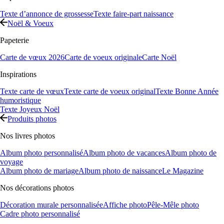
Texte d’annonce de grossesse
Texte faire-part naissance
Noël & Voeux
Papeterie
Carte de vœux 2026
Carte de voeux originale
Carte Noël
Inspirations
Texte carte de vœux
Texte carte de voeux original
Texte Bonne Année
humoristique
Texte Joyeux Noël
Produits photos
Nos livres photos
Album photo personnalisé
Album photo de vacances
Album photo de
voyage
Album photo de mariage
Album photo de naissance
Le Magazine
Nos décorations photos
Décoration murale personnalisée
Affiche photo
Pêle-Mêle photo
Cadre photo personnalisé