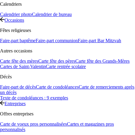
Calendriers
Calendrier photo
Calendrier de bureau
Occasions
Fêtes religieuses
Faire-part baptême
Faire-part communion
Faire-part Bar Mitzvah
Autres occasions
Carte fête des mères
Carte fête des pères
Carte fête des Grands-Mères
Cartes de Saint-Valentin
Carte rentrée scolaire
Décès
Faire-part de décès
Carte de condoléances
Carte de remerciements après
un décès
Texte de condoléances : 9 exemples
Entreprises
Offres entreprises
Carte de voeux pros personnalisées
Cartes et magazines pros
personnalisés