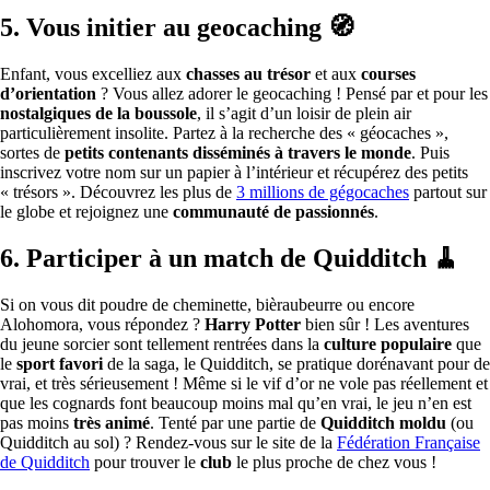
5. Vous initier au geocaching 🧭
Enfant, vous excelliez aux
chasses au trésor
et aux
courses
d’orientation
? Vous allez adorer le geocaching ! Pensé par et pour les
nostalgiques de la boussole
, il s’agit d’un loisir de plein air
particulièrement insolite. Partez à la recherche des « géocaches »,
sortes de
petits contenants disséminés
à travers le monde
. Puis
inscrivez votre nom sur un papier à l’intérieur et récupérez des petits
« trésors ». Découvrez les plus de
3 millions de gégocaches
partout sur
le globe et rejoignez une
communauté de passionnés
.
6. Participer à un match de Quidditch 🧹
Si on vous dit poudre de cheminette, bièraubeurre ou encore
Alohomora, vous répondez ?
Harry Potter
bien sûr ! Les aventures
du jeune sorcier sont tellement rentrées dans la
culture populaire
que
le
sport favori
de la saga, le Quidditch, se pratique dorénavant pour de
vrai, et très sérieusement ! Même si le vif d’or ne vole pas réellement et
que les cognards font beaucoup moins mal qu’en vrai, le jeu n’en est
pas moins
très animé
. Tenté par une partie de
Quidditch moldu
(ou
Quidditch au sol) ? Rendez-vous sur le site de la
Fédération Française
de Quidditch
pour trouver le
club
le plus proche de chez vous !