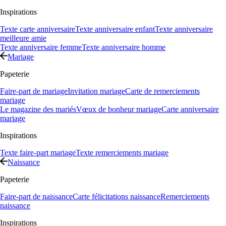
Inspirations
Texte carte anniversaire
Texte anniversaire enfant
Texte anniversaire
meilleure amie
Texte anniversaire femme
Texte anniversaire homme
Mariage
Papeterie
Faire-part de mariage
Invitation mariage
Carte de remerciements
mariage
Le magazine des mariés
Vœux de bonheur mariage
Carte anniversaire
mariage
Inspirations
Texte faire-part mariage
Texte remerciements mariage
Naissance
Papeterie
Faire-part de naissance
Carte félicitations naissance
Remerciements
naissance
Inspirations