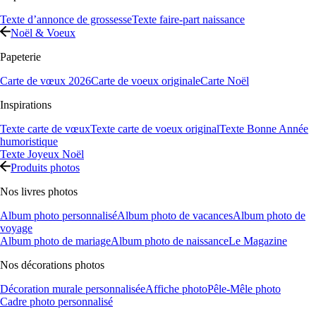
Texte d’annonce de grossesse
Texte faire-part naissance
Noël & Voeux
Papeterie
Carte de vœux 2026
Carte de voeux originale
Carte Noël
Inspirations
Texte carte de vœux
Texte carte de voeux original
Texte Bonne Année
humoristique
Texte Joyeux Noël
Produits photos
Nos livres photos
Album photo personnalisé
Album photo de vacances
Album photo de
voyage
Album photo de mariage
Album photo de naissance
Le Magazine
Nos décorations photos
Décoration murale personnalisée
Affiche photo
Pêle-Mêle photo
Cadre photo personnalisé