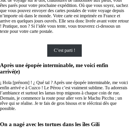
Sac de voyage sur le dos, chaussures de randonnée aux pieds, vous
êtes parés pour votre prochaine expédition. Où que vous soyez, sachez
que vous pouvez envoyer des cartes postales de votre voyage depuis
n’importe où dans le monde. Votre carte est imprimée en France et
arrive en quelques jours ouvrés. Elle sera donc livrée avant votre retour
! Pratique, non ? Si l’idée vous tente, vous trouverez ci-dessous un
texte pour votre carte postale.
C’est parti !
Après une épopée interminable, me voici enfin
arrivé(e)
¡ Hola [prénom] ! ¿ Qué tal ? Après une épopée interminable, me voici
enfin arrivé·e à Cuzco ! Le Pérou c’est vraiment sublime. Tu adorerais
l’ambiance et surtout les lamas trop mignons à chaque coin de rue.
Demain, je commence la route pour aller vers le Machu Picchu ; un
rêve qui se réalise. Je te fais de gros bisous et te réécrirai dès que
possible.
On a nagé avec les tortues dans les îles Gili