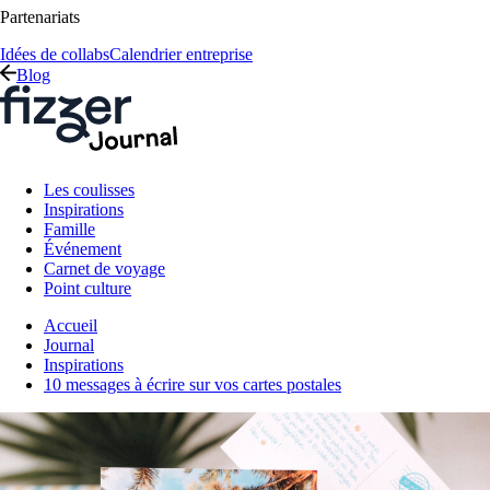
Partenariats
Idées de collabs
Calendrier entreprise
Blog
Les coulisses
Inspirations
Famille
Événement
Carnet de voyage
Point culture
Accueil
Journal
Inspirations
10 messages à écrire sur vos cartes postales