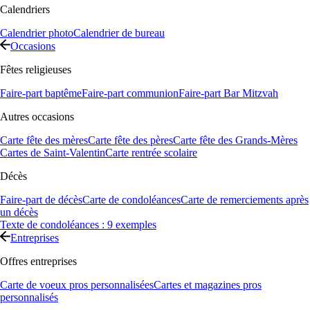
Calendriers
Calendrier photo
Calendrier de bureau
Occasions
Fêtes religieuses
Faire-part baptême
Faire-part communion
Faire-part Bar Mitzvah
Autres occasions
Carte fête des mères
Carte fête des pères
Carte fête des Grands-Mères
Cartes de Saint-Valentin
Carte rentrée scolaire
Décès
Faire-part de décès
Carte de condoléances
Carte de remerciements après
un décès
Texte de condoléances : 9 exemples
Entreprises
Offres entreprises
Carte de voeux pros personnalisées
Cartes et magazines pros
personnalisés