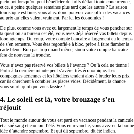
plein pot lorsqu’on peut bénéficier de tarifs défiant toute concurrence,
et ce, à peine quelques semaines plus tard que les autres ? La saison
touristique est finie, vous allez donc pouvoir vous offrir des vacances
au prix qu’elles valent vraiment. Par ici les économies !
De plus, comme vous avez eu largement le temps de vous pencher sur
la question au bureau cet été, vous avez déjà réservé vos billets depuis
looongtemps. Du coup, votre compte bancaire a largement eu le temps
de s’en remettre. Vous êtes regonflé·e à bloc, prêt·e à faire flamber la
carte bleue. Bon pas trop quand même, sinon votre compte bancaire
fera de nouveau la tronche.
Vous n’avez pas réservé vos billets à l’avance ? Qu’à cela ne tienne !
Partir à la dernière minute peut s’avérer très économique. Les
compagnies aériennes et les hôteliers tendent alors à brader leurs prix
car ils cherchent à combler les places vides. Décidément, la chance
vous sourit quoi que vous fassiez !
4.
Le soleil est là, votre bronzage s’en
réjouit
Tout le monde autour de vous est parti en vacances pendant la canicule
et a sué sang et eau tout l’été. Vous en revanche, vous avez eu la bonne
idée d’attendre septembre. Et qui dit septembre, dit été indien.