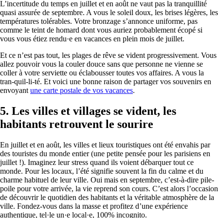
L’incertitude du temps en juillet et en août ne vaut pas la tranquillité
quasi assurée de septembre. A vous le soleil doux, les brises légères, les
températures tolérables. Votre bronzage s’annonce uniforme, pas
comme le teint de homard dont vous auriez probablement écopé si
vous vous étiez rendu·e en vacances en plein mois de juillet.
Et ce n’est pas tout, les plages de rêve se vident progressivement. Vous
allez pouvoir vous la couler douce sans que personne ne vienne se
coller à votre serviette ou éclabousser toutes vos affaires. A vous la
tran-quil-li-té. Et voici une bonne raison de partager vos souvenirs en
envoyant
une carte postale de vos vacances
.
5.
Les villes et villages se vident, les
habitants retrouvent le sourire
En juillet et en août, les villes et lieux touristiques ont été envahis par
des touristes du monde entier (une petite pensée pour les parisiens en
juillet !). Imaginez leur stress quand ils voient débarquer tout ce
monde. Pour les locaux, l’été signifie souvent la fin du calme et du
charme habituel de leur ville. Oui mais en septembre, c’est-à-dire pile-
poile pour votre arrivée, la vie reprend son cours. C’est alors l’occasion
de découvrir le quotidien des habitants et la véritable atmosphère de la
ville. Fondez-vous dans la masse et profitez d’une expérience
authentique, tel·le un·e local·e, 100% incognito.