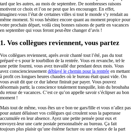
tard que les autres, au mois de septembre. De nombreuses raisons
motivent ce choix et l’on ne peut que les encourager. En effet,
imaginez-vous l’état de certaines villes si tout le monde s’y rendait au
même moment. Si vous hésitiez encore quant au moment propice pour
votre prochain départ, voilà cinq bonnes raisons de partir en vacances
en septembre qui vous feront peut-être changer d’avis !
1.
Vos collègues reviennent, vous partez
Vos collègues reviennent, après avoir chanté tout l’été, pas du tout
préparé·e·s pour le tourbillon de la rentrée. Vous en revanche, tel·le
une petite fourmi, vous avez travaillé dur pendant deux mois. Vous
avez consciencieusement
déblayé le chemin pour la rentrée
en mettant
à profit ces longues heures chaudes où le bureau était quasi vide. On
vous avait dit que ce dur labeur finirait par payer. Vous pouvez
désormais partir, la conscience totalement tranquille, loin du brouhaha
du retour de vacances. C’est ce qu’on appelle savoir s’éclipser au bon
moment !
Mais tout de même, vous êtes un·e bon·ne gars/fille et vous n’allez pas
pour autant délaisser vos collègues qui croulent sous la paperasse
accumulée en leur absence. Ayez une petite pensée pour eux et
envoyez-leur une carte postale personnalisée au bureau. Ça fait
toujours plus plaisir qu’une énième facture ou une relance de la part