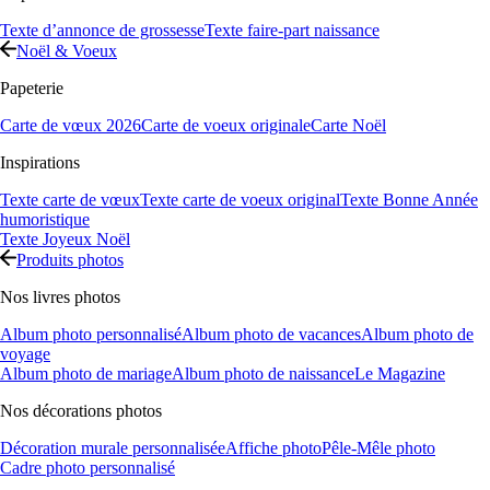
Texte d’annonce de grossesse
Texte faire-part naissance
Noël & Voeux
Papeterie
Carte de vœux 2026
Carte de voeux originale
Carte Noël
Inspirations
Texte carte de vœux
Texte carte de voeux original
Texte Bonne Année
humoristique
Texte Joyeux Noël
Produits photos
Nos livres photos
Album photo personnalisé
Album photo de vacances
Album photo de
voyage
Album photo de mariage
Album photo de naissance
Le Magazine
Nos décorations photos
Décoration murale personnalisée
Affiche photo
Pêle-Mêle photo
Cadre photo personnalisé