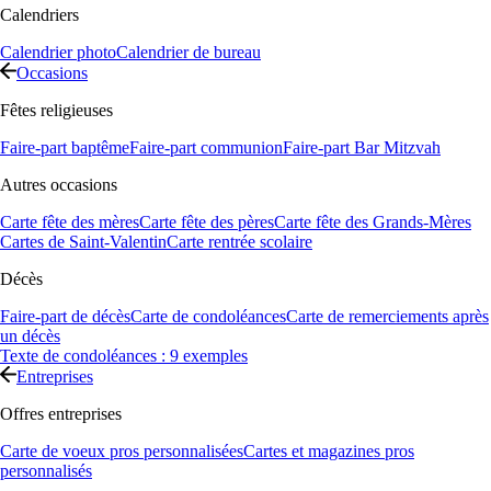
Calendriers
Calendrier photo
Calendrier de bureau
Occasions
Fêtes religieuses
Faire-part baptême
Faire-part communion
Faire-part Bar Mitzvah
Autres occasions
Carte fête des mères
Carte fête des pères
Carte fête des Grands-Mères
Cartes de Saint-Valentin
Carte rentrée scolaire
Décès
Faire-part de décès
Carte de condoléances
Carte de remerciements après
un décès
Texte de condoléances : 9 exemples
Entreprises
Offres entreprises
Carte de voeux pros personnalisées
Cartes et magazines pros
personnalisés