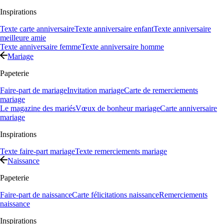
Inspirations
Texte carte anniversaire
Texte anniversaire enfant
Texte anniversaire
meilleure amie
Texte anniversaire femme
Texte anniversaire homme
Mariage
Papeterie
Faire-part de mariage
Invitation mariage
Carte de remerciements
mariage
Le magazine des mariés
Vœux de bonheur mariage
Carte anniversaire
mariage
Inspirations
Texte faire-part mariage
Texte remerciements mariage
Naissance
Papeterie
Faire-part de naissance
Carte félicitations naissance
Remerciements
naissance
Inspirations