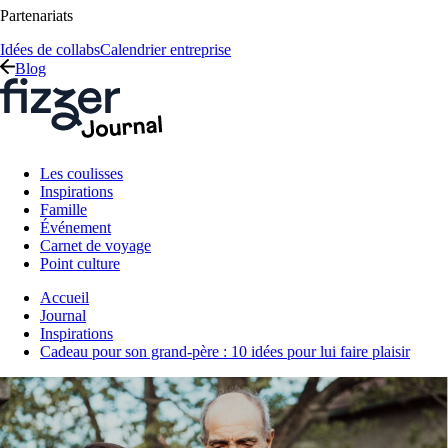
Partenariats
Idées de collabs
Calendrier entreprise
Blog
Les coulisses
Inspirations
Famille
Événement
Carnet de voyage
Point culture
Accueil
Journal
Inspirations
Cadeau pour son grand-père : 10 idées pour lui faire plaisir