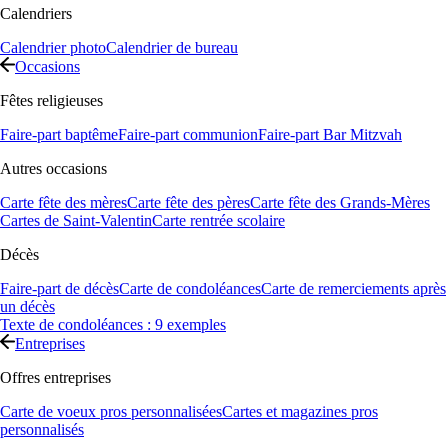
Calendriers
Calendrier photo
Calendrier de bureau
Occasions
Fêtes religieuses
Faire-part baptême
Faire-part communion
Faire-part Bar Mitzvah
Autres occasions
Carte fête des mères
Carte fête des pères
Carte fête des Grands-Mères
Cartes de Saint-Valentin
Carte rentrée scolaire
Décès
Faire-part de décès
Carte de condoléances
Carte de remerciements après
un décès
Texte de condoléances : 9 exemples
Entreprises
Offres entreprises
Carte de voeux pros personnalisées
Cartes et magazines pros
personnalisés