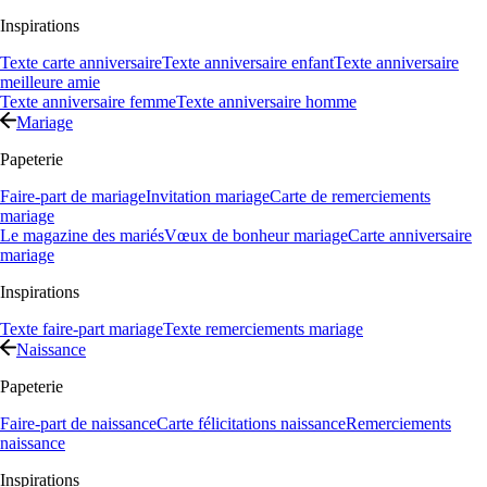
Inspirations
Texte carte anniversaire
Texte anniversaire enfant
Texte anniversaire
meilleure amie
Texte anniversaire femme
Texte anniversaire homme
Mariage
Papeterie
Faire-part de mariage
Invitation mariage
Carte de remerciements
mariage
Le magazine des mariés
Vœux de bonheur mariage
Carte anniversaire
mariage
Inspirations
Texte faire-part mariage
Texte remerciements mariage
Naissance
Papeterie
Faire-part de naissance
Carte félicitations naissance
Remerciements
naissance
Inspirations