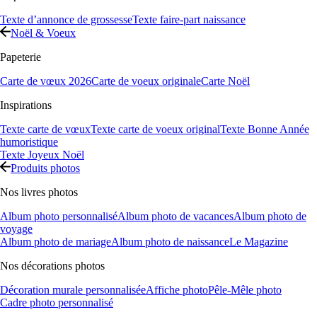
Texte d’annonce de grossesse
Texte faire-part naissance
Noël & Voeux
Papeterie
Carte de vœux 2026
Carte de voeux originale
Carte Noël
Inspirations
Texte carte de vœux
Texte carte de voeux original
Texte Bonne Année
humoristique
Texte Joyeux Noël
Produits photos
Nos livres photos
Album photo personnalisé
Album photo de vacances
Album photo de
voyage
Album photo de mariage
Album photo de naissance
Le Magazine
Nos décorations photos
Décoration murale personnalisée
Affiche photo
Pêle-Mêle photo
Cadre photo personnalisé