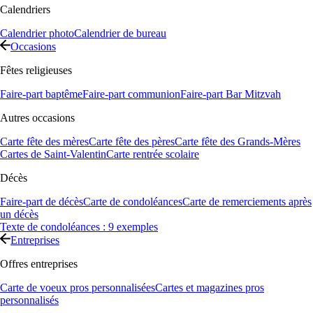
Calendriers
Calendrier photo
Calendrier de bureau
Occasions
Fêtes religieuses
Faire-part baptême
Faire-part communion
Faire-part Bar Mitzvah
Autres occasions
Carte fête des mères
Carte fête des pères
Carte fête des Grands-Mères
Cartes de Saint-Valentin
Carte rentrée scolaire
Décès
Faire-part de décès
Carte de condoléances
Carte de remerciements après
un décès
Texte de condoléances : 9 exemples
Entreprises
Offres entreprises
Carte de voeux pros personnalisées
Cartes et magazines pros
personnalisés