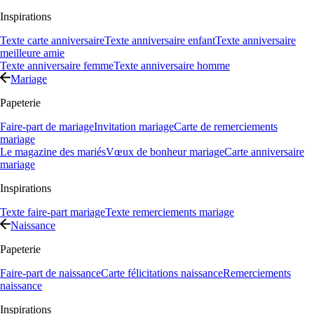
Inspirations
Texte carte anniversaire
Texte anniversaire enfant
Texte anniversaire
meilleure amie
Texte anniversaire femme
Texte anniversaire homme
Mariage
Papeterie
Faire-part de mariage
Invitation mariage
Carte de remerciements
mariage
Le magazine des mariés
Vœux de bonheur mariage
Carte anniversaire
mariage
Inspirations
Texte faire-part mariage
Texte remerciements mariage
Naissance
Papeterie
Faire-part de naissance
Carte félicitations naissance
Remerciements
naissance
Inspirations