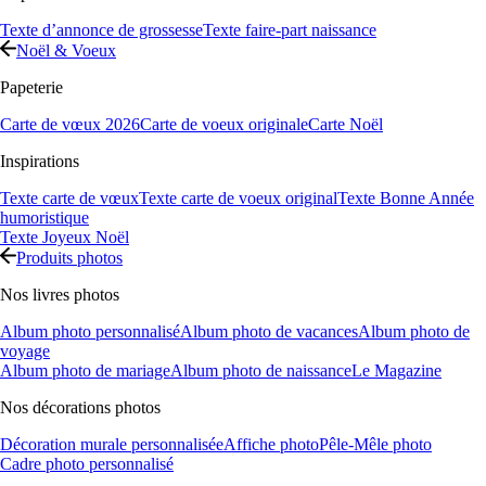
Texte d’annonce de grossesse
Texte faire-part naissance
Noël & Voeux
Papeterie
Carte de vœux 2026
Carte de voeux originale
Carte Noël
Inspirations
Texte carte de vœux
Texte carte de voeux original
Texte Bonne Année
humoristique
Texte Joyeux Noël
Produits photos
Nos livres photos
Album photo personnalisé
Album photo de vacances
Album photo de
voyage
Album photo de mariage
Album photo de naissance
Le Magazine
Nos décorations photos
Décoration murale personnalisée
Affiche photo
Pêle-Mêle photo
Cadre photo personnalisé