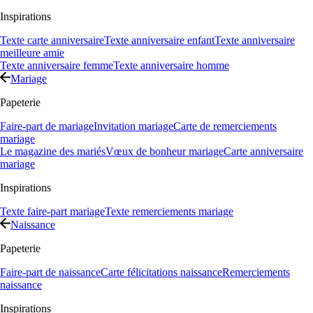
Inspirations
Texte carte anniversaire
Texte anniversaire enfant
Texte anniversaire
meilleure amie
Texte anniversaire femme
Texte anniversaire homme
Mariage
Papeterie
Faire-part de mariage
Invitation mariage
Carte de remerciements
mariage
Le magazine des mariés
Vœux de bonheur mariage
Carte anniversaire
mariage
Inspirations
Texte faire-part mariage
Texte remerciements mariage
Naissance
Papeterie
Faire-part de naissance
Carte félicitations naissance
Remerciements
naissance
Inspirations