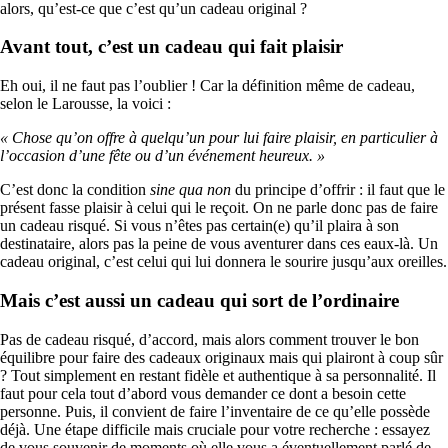
alors, qu’est-ce que c’est qu’un cadeau original ?
Avant tout, c’est un cadeau qui fait plaisir
Eh oui, il ne faut pas l’oublier ! Car la définition même de cadeau,
selon le Larousse, la voici :
« Chose qu’on offre à quelqu’un pour lui faire plaisir, en particulier à
l’occasion d’une fête ou d’un événement heureux. »
C’est donc la condition
sine qua non
du principe d’offrir : il faut que le
présent fasse plaisir à celui qui le reçoit. On ne parle donc pas de faire
un cadeau risqué. Si vous n’êtes pas certain(e) qu’il plaira à son
destinataire, alors pas la peine de vous aventurer dans ces eaux-là. Un
cadeau original, c’est celui qui lui donnera le sourire jusqu’aux oreilles.
Mais c’est aussi un cadeau qui sort de l’ordinaire
Pas de cadeau risqué, d’accord, mais alors comment trouver le bon
équilibre pour faire des cadeaux originaux mais qui plairont à coup sûr
? Tout simplement en restant fidèle et authentique à sa personnalité. Il
faut pour cela tout d’abord vous demander ce dont a besoin cette
personne. Puis, il convient de faire l’inventaire de ce qu’elle possède
déjà. Une étape difficile mais cruciale pour votre recherche : essayez
de vous souvenir de moments où elle vous a éventuellement parlé de