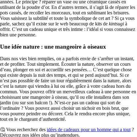
années. Le principe ? réparer un vase ou une céramique cassés en
utilisant de la poudre d’or. En d’autres termes, il s’agit là de réparer les
pots cassés, de recoller les morceaux, tout en sublimant les brisures.
Vous saisissez la subtilité et toute la symbolique de cet art ? Si ça vous
parle, sachez qu’il existe sur le web beaucoup de kits de
kintsugi
à
offrir. C’est un cadeau unique et très intime : l’idéal si vous connaissez
bien une personne.
Une idée nature : une mangeoire à oiseaux
Dans nos vies bien remplies, on a parfois envie de s’arrêter un instant,
et de profiter. Tout simplement. Écouter la nature, observer un cours
d’eau, plonger en soi et accueillir ses pensées… C’est quelque chose
qui existe depuis la nuit des temps, et qui se perd aujourd’hui. Si ce
n’est pas possible de faire un tour régulièrement dans la nature, alors
c’est la nature qui viendra à lui ou elle, grâce à votre cadeau hors du
commun. Vous pouvez offrir un merveilleux cadeau à une personne en
choisissant une mangeoire à oiseau, qu’il ou elle installera dans son
jardin (ou sur son balcon !). N’est-ce pas un cadeau qui sort de
l’ordinaire ? Vous pouvez aussi choisir un nichoir en bois brut, que
vous pourrez peindre ou décorer. Cela le rendra encore plus unique,
tout en le chargeant d’authenticité.
🤔 Vous recherchez des
idées de cadeaux pour un homme qui a tout
?
Découvrez nos idées plus qu’inattendues.