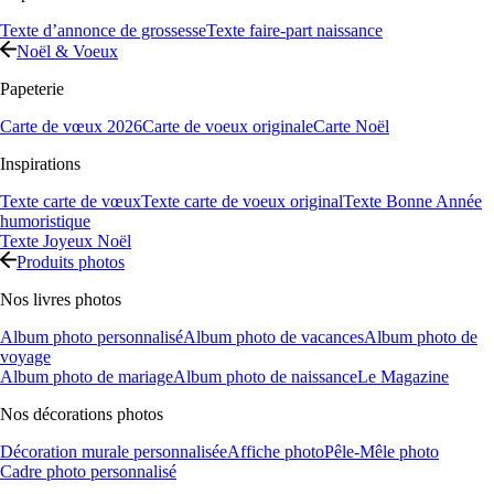
Texte d’annonce de grossesse
Texte faire-part naissance
Noël & Voeux
Papeterie
Carte de vœux 2026
Carte de voeux originale
Carte Noël
Inspirations
Texte carte de vœux
Texte carte de voeux original
Texte Bonne Année
humoristique
Texte Joyeux Noël
Produits photos
Nos livres photos
Album photo personnalisé
Album photo de vacances
Album photo de
voyage
Album photo de mariage
Album photo de naissance
Le Magazine
Nos décorations photos
Décoration murale personnalisée
Affiche photo
Pêle-Mêle photo
Cadre photo personnalisé