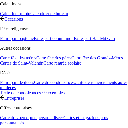
Calendriers
Calendrier photo
Calendrier de bureau
Occasions
Fêtes religieuses
Faire-part baptême
Faire-part communion
Faire-part Bar Mitzvah
Autres occasions
Carte fête des mères
Carte fête des pères
Carte fête des Grands-Mères
Cartes de Saint-Valentin
Carte rentrée scolaire
Décès
Faire-part de décès
Carte de condoléances
Carte de remerciements après
un décès
Texte de condoléances : 9 exemples
Entreprises
Offres entreprises
Carte de voeux pros personnalisées
Cartes et magazines pros
personnalisés