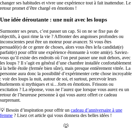
changer ses habitudes et vivre une expérience tout à fait inattendue. Le
retour promet d’être chargé en émotions !
Une idée déroutante : une nuit avec les loups
Surmonter ses peurs, c’est passer un cap. Si on ne se fixe pas de
objectifs, à quoi rime la vie ? Affronter des angoisses profondes ou
inconscientes peut être un moteur pour avancer. Si vous êtes
persuadé(e) de ce genre de choses, alors vous êtes le/la candidat(e)
parfait(e) pour offrir une expérience étonnante à votre ami(e). Saviez-
vous qu’il existe des endroits où l’on peut passer une nuit dehors, avec
les loups ? Il s’agit en général d’une chambre installée confortablement
à la belle étoile (fermée bien sûre), mais presque entièrement vitrée. La
personne aura donc la possibilité d’expérimenter cette chose incroyable
: voir des loups la nuit, autour de soi, et surtout, percevoir leurs
hurlements si mythiques et si…forts en émotions. Frissons ou
excitation ? La réponse, vous ne l’aurez que lorsque vous aurez eu un
retour de l’heureuse personne à qui vous aurez offert ce cadeau
surprenant.
💡 Besoin d’inspiration pour offrir un
cadeau d’anniversaire à une
femme
? Lisez cet article qui vous donnera des belles idées !
🐺