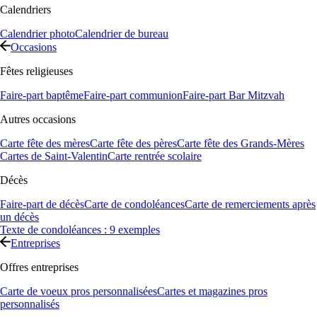
Calendriers
Calendrier photo
Calendrier de bureau
Occasions
Fêtes religieuses
Faire-part baptême
Faire-part communion
Faire-part Bar Mitzvah
Autres occasions
Carte fête des mères
Carte fête des pères
Carte fête des Grands-Mères
Cartes de Saint-Valentin
Carte rentrée scolaire
Décès
Faire-part de décès
Carte de condoléances
Carte de remerciements après
un décès
Texte de condoléances : 9 exemples
Entreprises
Offres entreprises
Carte de voeux pros personnalisées
Cartes et magazines pros
personnalisés