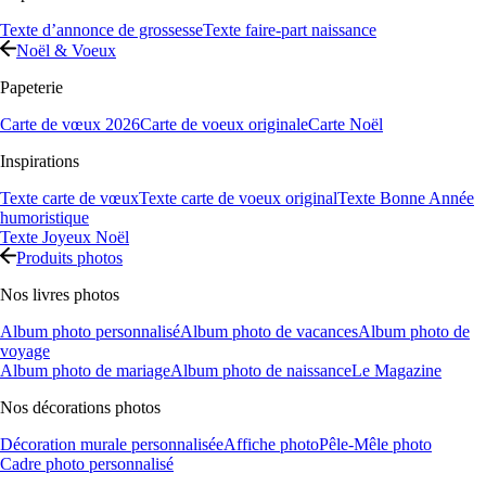
Texte d’annonce de grossesse
Texte faire-part naissance
Noël & Voeux
Papeterie
Carte de vœux 2026
Carte de voeux originale
Carte Noël
Inspirations
Texte carte de vœux
Texte carte de voeux original
Texte Bonne Année
humoristique
Texte Joyeux Noël
Produits photos
Nos livres photos
Album photo personnalisé
Album photo de vacances
Album photo de
voyage
Album photo de mariage
Album photo de naissance
Le Magazine
Nos décorations photos
Décoration murale personnalisée
Affiche photo
Pêle-Mêle photo
Cadre photo personnalisé