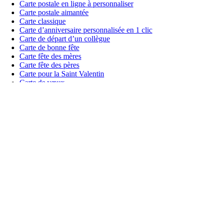
Carte postale en ligne à personnaliser
Carte postale aimantée
Carte classique
Carte d’anniversaire personnalisée en 1 clic
Carte de départ d’un collègue
Carte de bonne fête
Carte fête des mères
Carte fête des pères
Carte pour la Saint Valentin
Carte de vœux
Faire-part de mariage
Faire-part de naissance
Faire-part de baptême
Faire-part de décès
Gazette Familiale
Carte personnalisée pour les entreprises
Inspiration
Voeux de mariage
Texte anniversaire pour un enfant
Annoncer une grossesse
Message d’amour
Invitation anniversaire
Message de condoléances