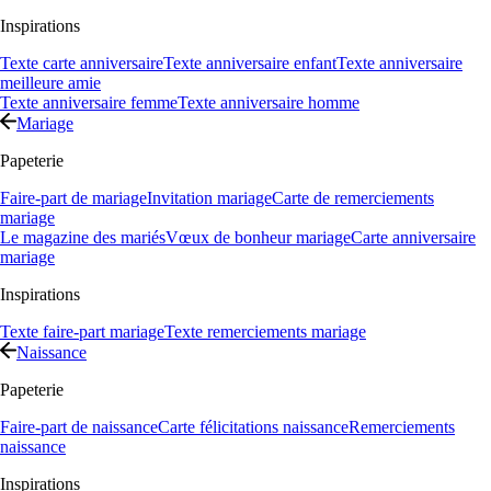
Inspirations
Texte carte anniversaire
Texte anniversaire enfant
Texte anniversaire
meilleure amie
Texte anniversaire femme
Texte anniversaire homme
Mariage
Papeterie
Faire-part de mariage
Invitation mariage
Carte de remerciements
mariage
Le magazine des mariés
Vœux de bonheur mariage
Carte anniversaire
mariage
Inspirations
Texte faire-part mariage
Texte remerciements mariage
Naissance
Papeterie
Faire-part de naissance
Carte félicitations naissance
Remerciements
naissance
Inspirations