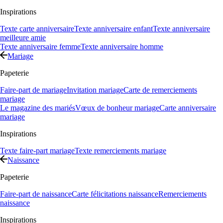
Inspirations
Texte carte anniversaire
Texte anniversaire enfant
Texte anniversaire
meilleure amie
Texte anniversaire femme
Texte anniversaire homme
Mariage
Papeterie
Faire-part de mariage
Invitation mariage
Carte de remerciements
mariage
Le magazine des mariés
Vœux de bonheur mariage
Carte anniversaire
mariage
Inspirations
Texte faire-part mariage
Texte remerciements mariage
Naissance
Papeterie
Faire-part de naissance
Carte félicitations naissance
Remerciements
naissance
Inspirations