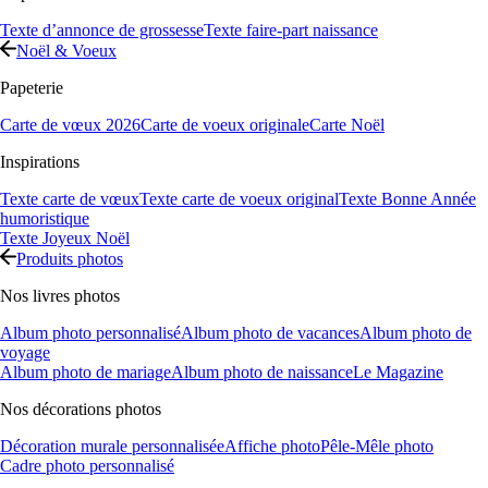
Texte d’annonce de grossesse
Texte faire-part naissance
Noël & Voeux
Papeterie
Carte de vœux 2026
Carte de voeux originale
Carte Noël
Inspirations
Texte carte de vœux
Texte carte de voeux original
Texte Bonne Année
humoristique
Texte Joyeux Noël
Produits photos
Nos livres photos
Album photo personnalisé
Album photo de vacances
Album photo de
voyage
Album photo de mariage
Album photo de naissance
Le Magazine
Nos décorations photos
Décoration murale personnalisée
Affiche photo
Pêle-Mêle photo
Cadre photo personnalisé