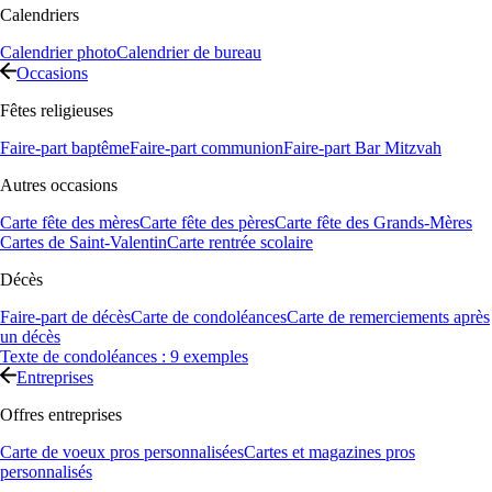
Calendriers
Calendrier photo
Calendrier de bureau
Occasions
Fêtes religieuses
Faire-part baptême
Faire-part communion
Faire-part Bar Mitzvah
Autres occasions
Carte fête des mères
Carte fête des pères
Carte fête des Grands-Mères
Cartes de Saint-Valentin
Carte rentrée scolaire
Décès
Faire-part de décès
Carte de condoléances
Carte de remerciements après
un décès
Texte de condoléances : 9 exemples
Entreprises
Offres entreprises
Carte de voeux pros personnalisées
Cartes et magazines pros
personnalisés