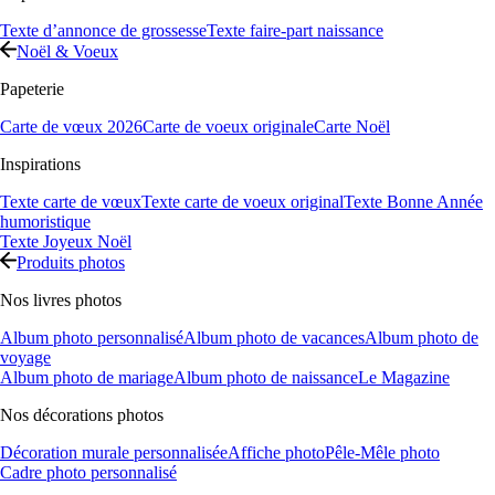
Texte d’annonce de grossesse
Texte faire-part naissance
Noël & Voeux
Papeterie
Carte de vœux 2026
Carte de voeux originale
Carte Noël
Inspirations
Texte carte de vœux
Texte carte de voeux original
Texte Bonne Année
humoristique
Texte Joyeux Noël
Produits photos
Nos livres photos
Album photo personnalisé
Album photo de vacances
Album photo de
voyage
Album photo de mariage
Album photo de naissance
Le Magazine
Nos décorations photos
Décoration murale personnalisée
Affiche photo
Pêle-Mêle photo
Cadre photo personnalisé