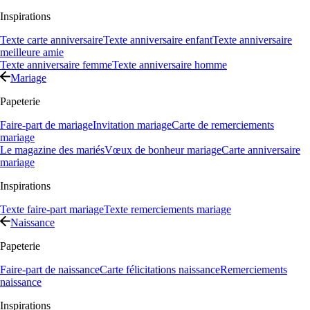
Inspirations
Texte carte anniversaire
Texte anniversaire enfant
Texte anniversaire
meilleure amie
Texte anniversaire femme
Texte anniversaire homme
Mariage
Papeterie
Faire-part de mariage
Invitation mariage
Carte de remerciements
mariage
Le magazine des mariés
Vœux de bonheur mariage
Carte anniversaire
mariage
Inspirations
Texte faire-part mariage
Texte remerciements mariage
Naissance
Papeterie
Faire-part de naissance
Carte félicitations naissance
Remerciements
naissance
Inspirations