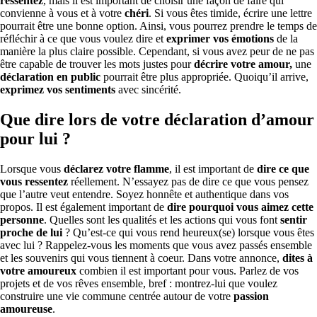
ressentez
, mais il est important de choisir une façon de faire qui
convienne à vous et à votre
chéri
. Si vous êtes timide, écrire une lettre
pourrait être une bonne option. Ainsi, vous pourrez prendre le temps de
réfléchir à ce que vous voulez dire et
exprimer vos émotions
de la
manière la plus claire possible. Cependant, si vous avez peur de ne pas
être capable de trouver les mots justes pour
décrire votre amour,
une
déclaration en public
pourrait être plus appropriée. Quoiqu’il arrive,
exprimez vos sentiments
avec sincérité.
Que dire lors de votre déclaration d’amour
pour lui ?
Lorsque vous
déclarez votre flamme
, il est important de
dire ce que
vous ressentez
réellement. N’essayez pas de dire ce que vous pensez
que l’autre veut entendre. Soyez honnête et authentique dans vos
propos. Il est également important de
dire pourquoi vous aimez cette
personne
. Quelles sont les qualités et les actions qui vous font
sentir
proche de lui
? Qu’est-ce qui vous rend heureux(se) lorsque vous êtes
avec lui ? Rappelez-vous les moments que vous avez passés ensemble
et les souvenirs qui vous tiennent à coeur. Dans votre annonce,
dites à
votre amoureux
combien il est important pour vous. Parlez de vos
projets et de vos rêves ensemble, bref : montrez-lui que voulez
construire une vie commune centrée autour de votre
passion
amoureuse
.