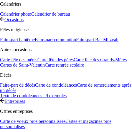
Calendriers
Calendrier photo
Calendrier de bureau
Occasions
Fêtes religieuses
Faire-part baptême
Faire-part communion
Faire-part Bar Mitzvah
Autres occasions
Carte fête des mères
Carte fête des pères
Carte fête des Grands-Mères
Cartes de Saint-Valentin
Carte rentrée scolaire
Décès
Faire-part de décès
Carte de condoléances
Carte de remerciements après
un décès
Texte de condoléances : 9 exemples
Entreprises
Offres entreprises
Carte de voeux pros personnalisées
Cartes et magazines pros
personnalisés