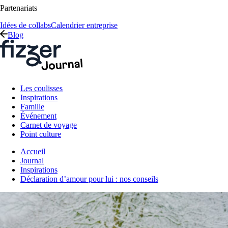
Partenariats
Idées de collabs
Calendrier entreprise
Blog
Les coulisses
Inspirations
Famille
Événement
Carnet de voyage
Point culture
Accueil
Journal
Inspirations
Déclaration d’amour pour lui : nos conseils