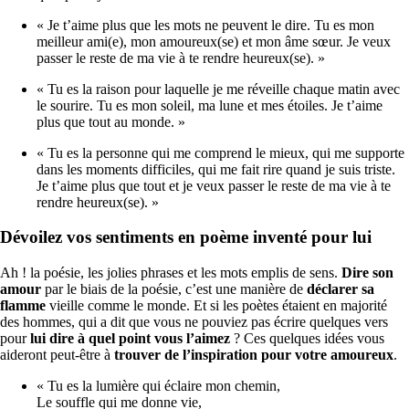
« Je t’aime plus que les mots ne peuvent le dire. Tu es mon
meilleur ami(e), mon amoureux(se) et mon âme sœur. Je veux
passer le reste de ma vie à te rendre heureux(se). »
« Tu es la raison pour laquelle je me réveille chaque matin avec
le sourire. Tu es mon soleil, ma lune et mes étoiles. Je t’aime
plus que tout au monde. »
« Tu es la personne qui me comprend le mieux, qui me supporte
dans les moments difficiles, qui me fait rire quand je suis triste.
Je t’aime plus que tout et je veux passer le reste de ma vie à te
rendre heureux(se). »
Dévoilez vos sentiments en poème inventé pour lui
Ah ! la poésie, les jolies phrases et les mots emplis de sens.
Dire son
amour
par le biais de la poésie, c’est une manière de
déclarer sa
flamme
vieille comme le monde. Et si les poètes étaient en majorité
des hommes, qui a dit que vous ne pouviez pas écrire quelques vers
pour
lui dire à quel point vous l’aimez
? Ces quelques idées vous
aideront peut-être à
trouver de l’inspiration pour votre amoureux
.
« Tu es la lumière qui éclaire mon chemin,
Le souffle qui me donne vie,