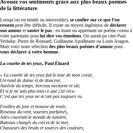
Avouez vos sentiments grâce aux plus beaux poèmes
de la littérature
Lorsqu’on est timide ou introverti(e),
se confier sur ce que l’on
ressent
peut être difficile. Il existe un moyen ingénieux de
déclarer
son amour
et
sauter le pas
: en lisant ou apprenant un poème connu à
votre partenaire pour
lui dire vos émotions
. On aurait pu citer Paul
Verlaine, Pierre de Ronsard, Guillaume Apollinaire ou Louis Aragon.
Mais voici notre sélection
des plus beaux poèmes d’amour
pour
vous déclarer à votre homme
.
La courbe de tes yeux
, Paul Éluard
«
La courbe de tes yeux fait le tour de mon coeur,
Un rond de danse et de douceur,
Auréole du temps, berceau nocturne et sûr,
Et si je ne sais plus tout ce que j’ai vécu
C’est que tes yeux ne m’ont pas toujours vu.
Feuilles de jour et mousse de rosée,
Roseaux du vent, sourires parfumés,
Ailes couvrant le monde de lumière,
Bateaux chargés du ciel et de la mer,
Chasseurs des bruits et sources des couleurs,