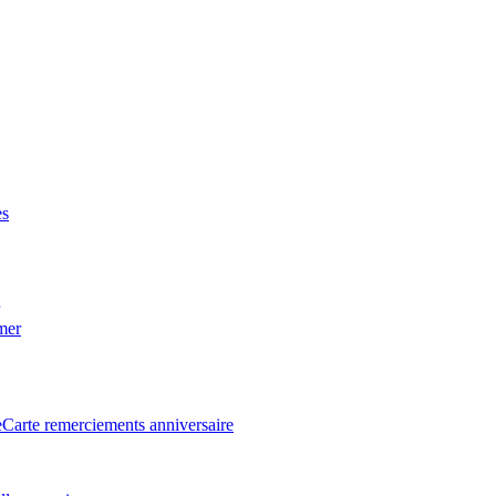
es
 mer
e
Carte remerciements anniversaire