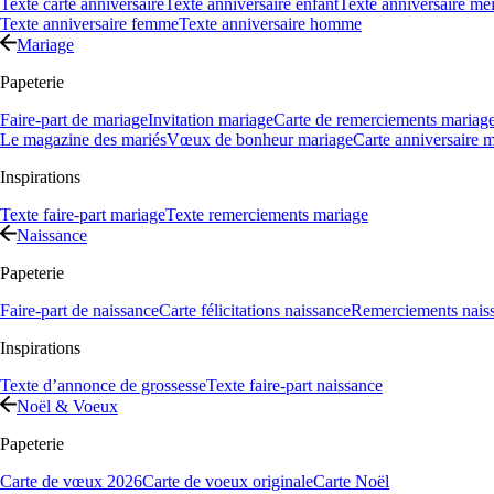
Texte carte anniversaire
Texte anniversaire enfant
Texte anniversaire mei
Texte anniversaire femme
Texte anniversaire homme
Mariage
Papeterie
Faire-part de mariage
Invitation mariage
Carte de remerciements mariag
Le magazine des mariés
Vœux de bonheur mariage
Carte anniversaire 
Inspirations
Texte faire-part mariage
Texte remerciements mariage
Naissance
Papeterie
Faire-part de naissance
Carte félicitations naissance
Remerciements nais
Inspirations
Texte d’annonce de grossesse
Texte faire-part naissance
Noël & Voeux
Papeterie
Carte de vœux 2026
Carte de voeux originale
Carte Noël