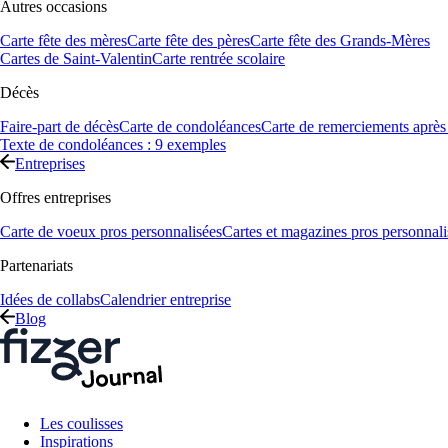
Autres occasions
Carte fête des mères
Carte fête des pères
Carte fête des Grands-Mères
Cartes de Saint-Valentin
Carte rentrée scolaire
Décès
Faire-part de décès
Carte de condoléances
Carte de remerciements après
Texte de condoléances : 9 exemples
Entreprises
Offres entreprises
Carte de voeux pros personnalisées
Cartes et magazines pros personnali
Partenariats
Idées de collabs
Calendrier entreprise
Blog
Les coulisses
Inspirations