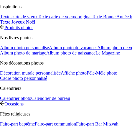
Inspirations
Texte carte de vœux
Texte carte de voeux original
Texte Bonne Année h
Texte Joyeux Noël
Produits photos
Nos livres photos
Album photo personnalisé
Album photo de vacances
Album photo de v
Album photo de mariage
Album photo de naissance
Le Magazine
Nos décorations photos
Décoration murale personnalisée
Affiche photo
Pêle-Mêle photo
Cadre photo personnalisé
Calendriers
Calendrier photo
Calendrier de bureau
Occasions
Fêtes religieuses
Faire-part baptême
Faire-part communion
Faire-part Bar Mitzvah