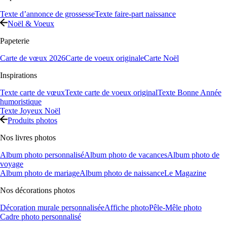
Texte d’annonce de grossesse
Texte faire-part naissance
Noël & Voeux
Papeterie
Carte de vœux 2026
Carte de voeux originale
Carte Noël
Inspirations
Texte carte de vœux
Texte carte de voeux original
Texte Bonne Année
humoristique
Texte Joyeux Noël
Produits photos
Nos livres photos
Album photo personnalisé
Album photo de vacances
Album photo de
voyage
Album photo de mariage
Album photo de naissance
Le Magazine
Nos décorations photos
Décoration murale personnalisée
Affiche photo
Pêle-Mêle photo
Cadre photo personnalisé