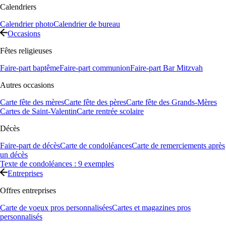
Calendriers
Calendrier photo
Calendrier de bureau
Occasions
Fêtes religieuses
Faire-part baptême
Faire-part communion
Faire-part Bar Mitzvah
Autres occasions
Carte fête des mères
Carte fête des pères
Carte fête des Grands-Mères
Cartes de Saint-Valentin
Carte rentrée scolaire
Décès
Faire-part de décès
Carte de condoléances
Carte de remerciements après
un décès
Texte de condoléances : 9 exemples
Entreprises
Offres entreprises
Carte de voeux pros personnalisées
Cartes et magazines pros
personnalisés