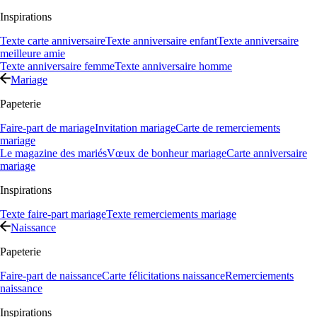
Inspirations
Texte carte anniversaire
Texte anniversaire enfant
Texte anniversaire
meilleure amie
Texte anniversaire femme
Texte anniversaire homme
Mariage
Papeterie
Faire-part de mariage
Invitation mariage
Carte de remerciements
mariage
Le magazine des mariés
Vœux de bonheur mariage
Carte anniversaire
mariage
Inspirations
Texte faire-part mariage
Texte remerciements mariage
Naissance
Papeterie
Faire-part de naissance
Carte félicitations naissance
Remerciements
naissance
Inspirations