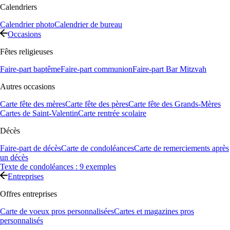
Calendriers
Calendrier photo
Calendrier de bureau
Occasions
Fêtes religieuses
Faire-part baptême
Faire-part communion
Faire-part Bar Mitzvah
Autres occasions
Carte fête des mères
Carte fête des pères
Carte fête des Grands-Mères
Cartes de Saint-Valentin
Carte rentrée scolaire
Décès
Faire-part de décès
Carte de condoléances
Carte de remerciements après
un décès
Texte de condoléances : 9 exemples
Entreprises
Offres entreprises
Carte de voeux pros personnalisées
Cartes et magazines pros
personnalisés