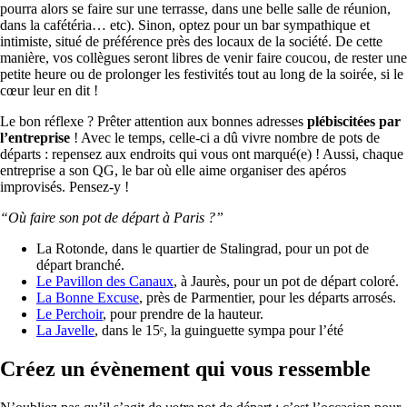
pourra alors se faire sur une terrasse, dans une belle salle de réunion,
dans la cafétéria… etc). Sinon, optez pour un bar sympathique et
intimiste, situé de préférence près des locaux de la société. De cette
manière, vos collègues seront libres de venir faire coucou, de rester une
petite heure ou de prolonger les festivités tout au long de la soirée, si le
cœur leur en dit !
Le bon réflexe ? Prêter attention aux bonnes adresses
plébiscitées par
l’entreprise
! Avec le temps, celle-ci a dû vivre nombre de pots de
départs : repensez aux endroits qui vous ont marqué(e) ! Aussi, chaque
entreprise a son QG, le bar où elle aime organiser des apéros
improvisés. Pensez-y !
“Où faire son pot de départ à Paris ?”
La Rotonde, dans le quartier de Stalingrad, pour un pot de
départ branché.
Le Pavillon des Canaux
, à Jaurès, pour un pot de départ coloré.
La Bonne Excuse
, près de Parmentier, pour les départs arrosés.
Le Perchoir
, pour prendre de la hauteur.
La Javelle
, dans le 15ᵉ, la guinguette sympa pour l’été
Créez un évènement qui vous ressemble