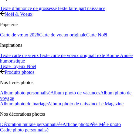
Texte d’annonce de grossesse
Texte faire-part naissance
Noël & Voeux
Papeterie
Carte de vœux 2026
Carte de voeux originale
Carte Noël
Inspirations
Texte carte de vœux
Texte carte de voeux original
Texte Bonne Année
humoristique
Texte Joyeux Noël
Produits photos
Nos livres photos
Album photo personnalisé
Album photo de vacances
Album photo de
voyage
Album photo de mariage
Album photo de naissance
Le Magazine
Nos décorations photos
Décoration murale personnalisée
Affiche photo
Pêle-Mêle photo
Cadre photo personnalisé