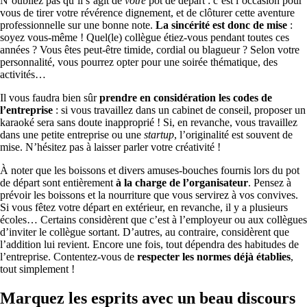
N’oubliez pas qu’il s’agit de
votre
pot de départ : c’est l’occasion pour
vous de tirer votre révérence dignement, et de clôturer cette aventure
professionnelle sur une bonne note.
La sincérité est donc de mise
:
soyez vous-même ! Quel(le) collègue étiez-vous pendant toutes ces
années ? Vous êtes peut-être timide, cordial ou blagueur ? Selon votre
personnalité, vous pourrez opter pour une soirée thématique, des
activités…
Il vous faudra bien sûr
prendre en considération les codes de
l’entreprise
: si vous travaillez dans un cabinet de conseil, proposer un
karaoké sera sans doute inapproprié ! Si, en revanche, vous travaillez
dans une petite entreprise ou une
startup
, l’originalité est souvent de
mise. N’hésitez pas à laisser parler votre créativité !
À noter que les boissons et divers amuses-bouches fournis lors du pot
de départ sont entièrement
à la charge de l’organisateur
. Pensez à
prévoir les boissons et la nourriture que vous servirez à vos convives.
Si vous fêtez votre départ en extérieur, en revanche, il y a plusieurs
écoles… Certains considèrent que c’est à l’employeur ou aux collègues
d’inviter le collègue sortant. D’autres, au contraire, considèrent que
l’addition lui revient. Encore une fois, tout dépendra des habitudes de
l’entreprise. Contentez-vous de
respecter les normes déjà établies
,
tout simplement !
Marquez les esprits avec un beau discours