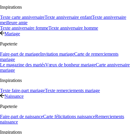
Inspirations
Texte carte anniversaire
Texte anniversaire enfant
Texte anniversaire
meilleure amie
Texte anniversaire femme
Texte anniversaire homme
Mariage
Papeterie
Faire-part de mariage
Invitation mariage
Carte de remerciements
mariage
Le magazine des mariés
Vœux de bonheur mariage
Carte anniversaire
mariage
Inspirations
Texte faire-part mariage
Texte remerciements mariage
Naissance
Papeterie
Faire-part de naissance
Carte félicitations naissance
Remerciements
naissance
Inspirations