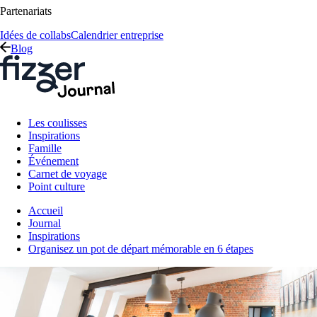
Partenariats
Idées de collabs
Calendrier entreprise
Blog
Les coulisses
Inspirations
Famille
Événement
Carnet de voyage
Point culture
Accueil
Journal
Inspirations
Organisez un pot de départ mémorable en 6 étapes