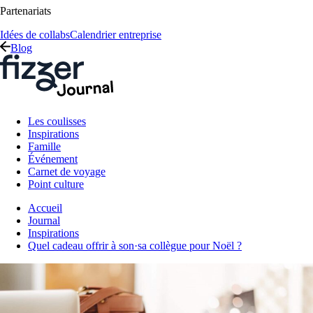
Partenariats
Idées de collabs
Calendrier entreprise
Blog
Les coulisses
Inspirations
Famille
Événement
Carnet de voyage
Point culture
Accueil
Journal
Inspirations
Quel cadeau offrir à son·sa collègue pour Noël ?