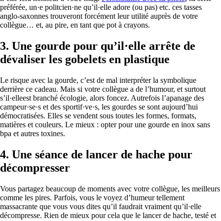
préférée, un·e politcien·ne qu’il·elle adore (ou pas) etc. ces tasses
anglo-saxonnes trouveront forcément leur utilité auprès de votre
collègue… et, au pire, en tant que pot à crayons.
3.
Une gourde pour qu’il·elle arrête de
dévaliser les gobelets en plastique
Le risque avec la gourde, c’est de mal interpréter la symbolique
derrière ce cadeau. Mais si votre collègue a de l’humour, et surtout
s’il·elleest branché écologie, alors foncez. Autrefois l’apanage des
campeur·se·s et des sportif·ve·s, les gourdes se sont aujourd’hui
démocratisées. Elles se vendent sous toutes les formes, formats,
matières et couleurs. Le mieux : opter pour une gourde en inox sans
bpa et autres toxines.
4.
Une séance de lancer de hache pour
décompresser
Vous partagez beaucoup de moments avec votre collègue, les meilleurs
comme les pires. Parfois, vous le voyez d’humeur tellement
massacrante que vous vous dites qu’il faudrait vraiment qu’il·elle
décompresse. Rien de mieux pour cela que le lancer de hache, testé et