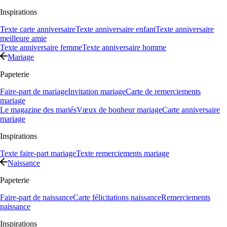
Inspirations
Texte carte anniversaire
Texte anniversaire enfant
Texte anniversaire
meilleure amie
Texte anniversaire femme
Texte anniversaire homme
Mariage
Papeterie
Faire-part de mariage
Invitation mariage
Carte de remerciements
mariage
Le magazine des mariés
Vœux de bonheur mariage
Carte anniversaire
mariage
Inspirations
Texte faire-part mariage
Texte remerciements mariage
Naissance
Papeterie
Faire-part de naissance
Carte félicitations naissance
Remerciements
naissance
Inspirations