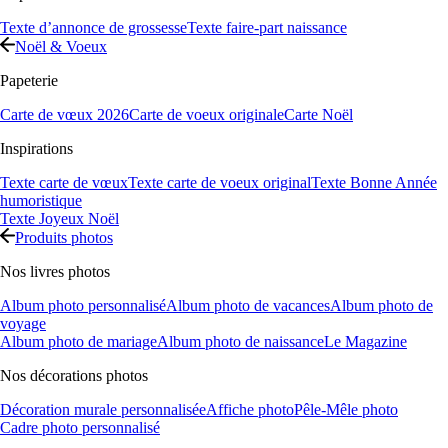
Texte d’annonce de grossesse
Texte faire-part naissance
Noël & Voeux
Papeterie
Carte de vœux 2026
Carte de voeux originale
Carte Noël
Inspirations
Texte carte de vœux
Texte carte de voeux original
Texte Bonne Année
humoristique
Texte Joyeux Noël
Produits photos
Nos livres photos
Album photo personnalisé
Album photo de vacances
Album photo de
voyage
Album photo de mariage
Album photo de naissance
Le Magazine
Nos décorations photos
Décoration murale personnalisée
Affiche photo
Pêle-Mêle photo
Cadre photo personnalisé