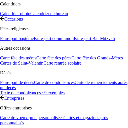
Calendriers
Calendrier photo
Calendrier de bureau
Occasions
Fêtes religieuses
Faire-part baptême
Faire-part communion
Faire-part Bar Mitzvah
Autres occasions
Carte fête des mères
Carte fête des pères
Carte fête des Grands-Mères
Cartes de Saint-Valentin
Carte rentrée scolaire
Décès
Faire-part de décès
Carte de condoléances
Carte de remerciements après
un décès
Texte de condoléances : 9 exemples
Entreprises
Offres entreprises
Carte de voeux pros personnalisées
Cartes et magazines pros
personnalisés