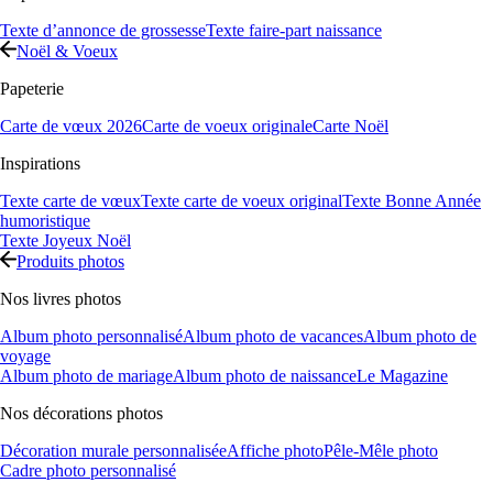
Texte d’annonce de grossesse
Texte faire-part naissance
Noël & Voeux
Papeterie
Carte de vœux 2026
Carte de voeux originale
Carte Noël
Inspirations
Texte carte de vœux
Texte carte de voeux original
Texte Bonne Année
humoristique
Texte Joyeux Noël
Produits photos
Nos livres photos
Album photo personnalisé
Album photo de vacances
Album photo de
voyage
Album photo de mariage
Album photo de naissance
Le Magazine
Nos décorations photos
Décoration murale personnalisée
Affiche photo
Pêle-Mêle photo
Cadre photo personnalisé