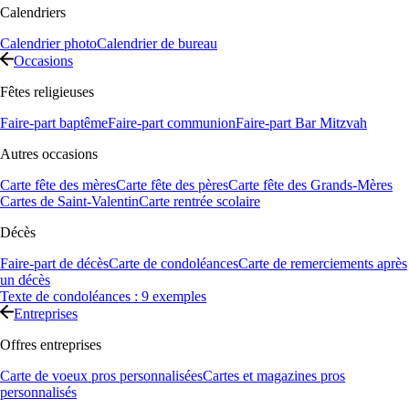
Calendriers
Calendrier photo
Calendrier de bureau
Occasions
Fêtes religieuses
Faire-part baptême
Faire-part communion
Faire-part Bar Mitzvah
Autres occasions
Carte fête des mères
Carte fête des pères
Carte fête des Grands-Mères
Cartes de Saint-Valentin
Carte rentrée scolaire
Décès
Faire-part de décès
Carte de condoléances
Carte de remerciements après
un décès
Texte de condoléances : 9 exemples
Entreprises
Offres entreprises
Carte de voeux pros personnalisées
Cartes et magazines pros
personnalisés