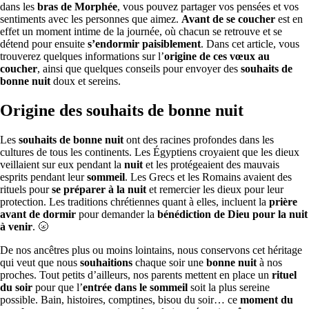
dans les
bras de Morphée
, vous pouvez partager vos pensées et vos
sentiments avec les personnes que aimez.
Avant de se coucher
est en
effet un moment intime de la journée, où chacun se retrouve et se
détend pour ensuite
s’endormir paisiblement
. Dans cet article, vous
trouverez quelques informations sur l’
origine de ces vœux au
coucher
, ainsi que quelques conseils pour envoyer des
souhaits de
bonne nuit
doux et sereins.
Origine des souhaits de bonne nuit
Les
souhaits de bonne nuit
ont des racines profondes dans les
cultures de tous les continents. Les Égyptiens croyaient que les dieux
veillaient sur eux pendant la
nuit
et les protégeaient des mauvais
esprits pendant leur
sommeil
. Les Grecs et les Romains avaient des
rituels pour
se préparer à la nuit
et remercier les dieux pour leur
protection. Les traditions chrétiennes quant à elles, incluent la
prière
avant de dormir
pour demander la
bénédiction de Dieu pour la nuit
à venir
. 🌝
De nos ancêtres plus ou moins lointains, nous conservons cet héritage
qui veut que nous
souhaitions
chaque soir une
bonne nuit
à nos
proches. Tout petits d’ailleurs, nos parents mettent en place un
rituel
du soir
pour que l’
entrée dans le sommeil
soit la plus sereine
possible. Bain, histoires, comptines, bisou du soir… ce
moment du