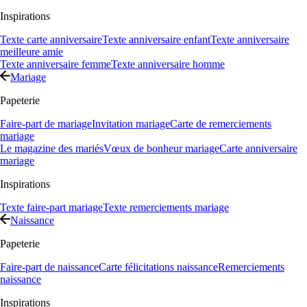
Inspirations
Texte carte anniversaire
Texte anniversaire enfant
Texte anniversaire
meilleure amie
Texte anniversaire femme
Texte anniversaire homme
Mariage
Papeterie
Faire-part de mariage
Invitation mariage
Carte de remerciements
mariage
Le magazine des mariés
Vœux de bonheur mariage
Carte anniversaire
mariage
Inspirations
Texte faire-part mariage
Texte remerciements mariage
Naissance
Papeterie
Faire-part de naissance
Carte félicitations naissance
Remerciements
naissance
Inspirations