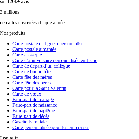
sur 120k+ avis
3 millions
de cartes envoyées chaque année
Nos produits
Carte postale en ligne à personnaliser
Carte postale aimantée
Carte classique
Carte d’anniversaire personnalisée en 1 clic
Carte de départ d’un collègue
Carte de bonne fête
Carte fête des mères
Carte fête des pères
Carte pour la Saint Valentin
Carte de vœux
Faire-part de mariage
Faire-part de naissance
Faire-part de baptême
Faire-part de décès
Gazette Familiale
Carte personnalisée pour les entreprises
Inspiration