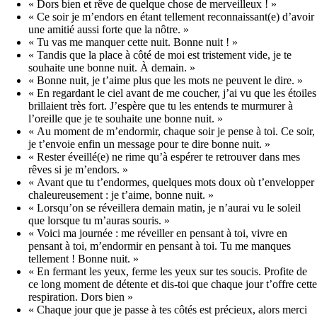
« Dors bien et rêve de quelque chose de merveilleux ! »
« Ce soir je m’endors en étant tellement reconnaissant(e) d’avoir
une amitié aussi forte que la nôtre. »
« Tu vas me manquer cette nuit. Bonne nuit ! »
« Tandis que la place à côté de moi est tristement vide, je te
souhaite une bonne nuit. À demain. »
« Bonne nuit, je t’aime plus que les mots ne peuvent le dire. »
« En regardant le ciel avant de me coucher, j’ai vu que les étoiles
brillaient très fort. J’espère que tu les entends te murmurer à
l’oreille que je te souhaite une bonne nuit. »
« Au moment de m’endormir, chaque soir je pense à toi. Ce soir,
je t’envoie enfin un message pour te dire bonne nuit. »
« Rester éveillé(e) ne rime qu’à espérer te retrouver dans mes
rêves si je m’endors. »
« Avant que tu t’endormes, quelques mots doux où t’envelopper
chaleureusement : je t’aime, bonne nuit. »
« Lorsqu’on se réveillera demain matin, je n’aurai vu le soleil
que lorsque tu m’auras souris. »
« Voici ma journée : me réveiller en pensant à toi, vivre en
pensant à toi, m’endormir en pensant à toi. Tu me manques
tellement ! Bonne nuit. »
« En fermant les yeux, ferme les yeux sur tes soucis. Profite de
ce long moment de détente et dis-toi que chaque jour t’offre cette
respiration. Dors bien »
« Chaque jour que je passe à tes côtés est précieux, alors merci