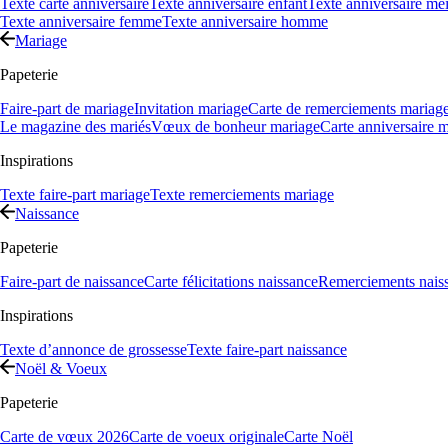
Texte carte anniversaire
Texte anniversaire enfant
Texte anniversaire mei
Texte anniversaire femme
Texte anniversaire homme
Mariage
Papeterie
Faire-part de mariage
Invitation mariage
Carte de remerciements mariag
Le magazine des mariés
Vœux de bonheur mariage
Carte anniversaire 
Inspirations
Texte faire-part mariage
Texte remerciements mariage
Naissance
Papeterie
Faire-part de naissance
Carte félicitations naissance
Remerciements nais
Inspirations
Texte d’annonce de grossesse
Texte faire-part naissance
Noël & Voeux
Papeterie
Carte de vœux 2026
Carte de voeux originale
Carte Noël