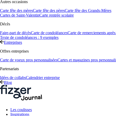
Autres occasions
Carte fête des mères
Carte fête des pères
Carte fête des Grands-Mères
Cartes de Saint-Valentin
Carte rentrée scolaire
Décès
Faire-part de décès
Carte de condoléances
Carte de remerciements après
Texte de condoléances : 9 exemples
Entreprises
Offres entreprises
Carte de voeux pros personnalisées
Cartes et magazines pros personnali
Partenariats
Idées de collabs
Calendrier entreprise
Blog
Les coulisses
Inspirations