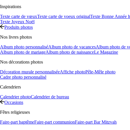
Inspirations
Texte carte de vœux
Texte carte de voeux original
Texte Bonne Année h
Texte Joyeux Noël
Produits photos
Nos livres photos
Album photo personnalisé
Album photo de vacances
Album photo de v
Album photo de mariage
Album photo de naissance
Le Magazine
Nos décorations photos
Décoration murale personnalisée
Affiche photo
Pêle-Mêle photo
Cadre photo personnalisé
Calendriers
Calendrier photo
Calendrier de bureau
Occasions
Fêtes religieuses
Faire-part baptême
Faire-part communion
Faire-part Bar Mitzvah