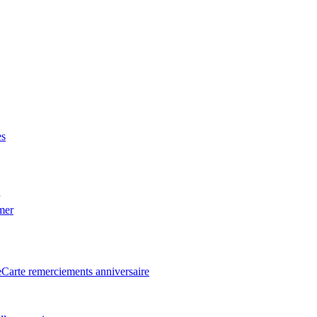
es
 mer
e
Carte remerciements anniversaire