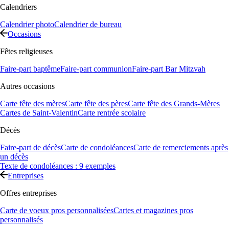
Calendriers
Calendrier photo
Calendrier de bureau
Occasions
Fêtes religieuses
Faire-part baptême
Faire-part communion
Faire-part Bar Mitzvah
Autres occasions
Carte fête des mères
Carte fête des pères
Carte fête des Grands-Mères
Cartes de Saint-Valentin
Carte rentrée scolaire
Décès
Faire-part de décès
Carte de condoléances
Carte de remerciements après
un décès
Texte de condoléances : 9 exemples
Entreprises
Offres entreprises
Carte de voeux pros personnalisées
Cartes et magazines pros
personnalisés