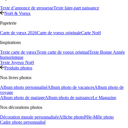
Texte d’annonce de grossesse
Texte faire-part naissance
Noël & Voeux
Papeterie
Carte de vœux 2026
Carte de voeux originale
Carte Noël
Inspirations
Texte carte de vœux
Texte carte de voeux original
Texte Bonne Année
humoristique
Texte Joyeux Noël
Produits photos
Nos livres photos
Album photo personnalisé
Album photo de vacances
Album photo de
voyage
Album photo de mariage
Album photo de naissance
Le Magazine
Nos décorations photos
Décoration murale personnalisée
Affiche photo
Pêle-Mêle photo
Cadre photo personnalisé