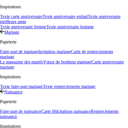
Inspirations
Texte carte anniversaire
Texte anniversaire enfant
Texte anniversaire
meilleure amie
Texte anniversaire femme
Texte anniversaire homme
Mariage
Papeterie
Faire-part de mariage
Invitation mariage
Carte de remerciements
mariage
Le magazine des mariés
Vœux de bonheur mariage
Carte anniversaire
mariage
Inspirations
Texte faire-part mariage
Texte remerciements mariage
Naissance
Papeterie
Faire-part de naissance
Carte félicitations naissance
Remerciements
naissance
Inspirations