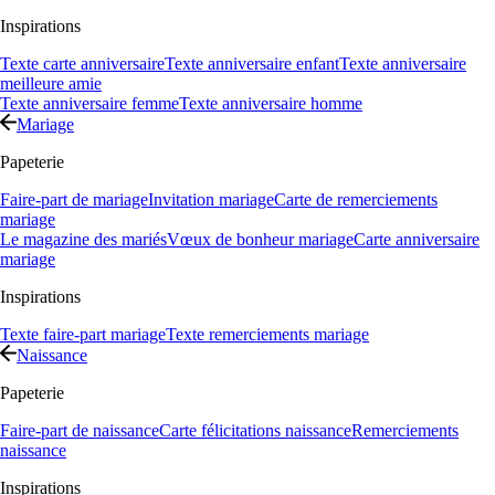
Inspirations
Texte carte anniversaire
Texte anniversaire enfant
Texte anniversaire
meilleure amie
Texte anniversaire femme
Texte anniversaire homme
Mariage
Papeterie
Faire-part de mariage
Invitation mariage
Carte de remerciements
mariage
Le magazine des mariés
Vœux de bonheur mariage
Carte anniversaire
mariage
Inspirations
Texte faire-part mariage
Texte remerciements mariage
Naissance
Papeterie
Faire-part de naissance
Carte félicitations naissance
Remerciements
naissance
Inspirations