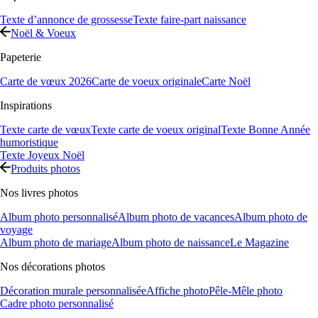
Texte d’annonce de grossesse
Texte faire-part naissance
Noël & Voeux
Papeterie
Carte de vœux 2026
Carte de voeux originale
Carte Noël
Inspirations
Texte carte de vœux
Texte carte de voeux original
Texte Bonne Année
humoristique
Texte Joyeux Noël
Produits photos
Nos livres photos
Album photo personnalisé
Album photo de vacances
Album photo de
voyage
Album photo de mariage
Album photo de naissance
Le Magazine
Nos décorations photos
Décoration murale personnalisée
Affiche photo
Pêle-Mêle photo
Cadre photo personnalisé