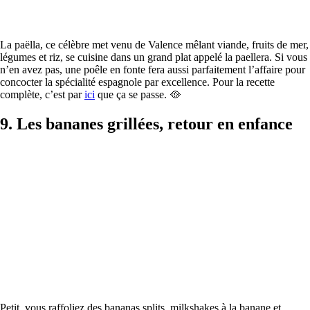
La paëlla, ce célèbre met venu de Valence mêlant viande, fruits de mer,
légumes et riz, se cuisine dans un grand plat appelé la paellera. Si vous
n’en avez pas, une poêle en fonte fera aussi parfaitement l’affaire pour
concocter la spécialité espagnole par excellence. Pour la recette
complète, c’est par
ici
que ça se passe. 🥘
9. Les bananes grillées, retour en enfance
Petit, vous raffoliez des bananas splits, milkshakes à la banane et