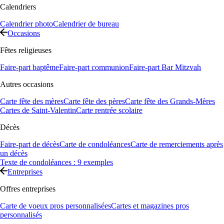
Calendriers
Calendrier photo
Calendrier de bureau
Occasions
Fêtes religieuses
Faire-part baptême
Faire-part communion
Faire-part Bar Mitzvah
Autres occasions
Carte fête des mères
Carte fête des pères
Carte fête des Grands-Mères
Cartes de Saint-Valentin
Carte rentrée scolaire
Décès
Faire-part de décès
Carte de condoléances
Carte de remerciements après
un décès
Texte de condoléances : 9 exemples
Entreprises
Offres entreprises
Carte de voeux pros personnalisées
Cartes et magazines pros
personnalisés