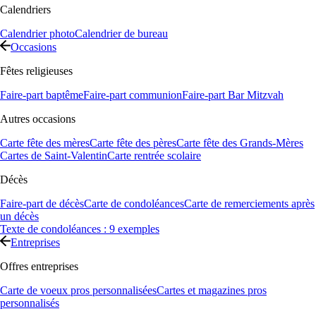
Calendriers
Calendrier photo
Calendrier de bureau
Occasions
Fêtes religieuses
Faire-part baptême
Faire-part communion
Faire-part Bar Mitzvah
Autres occasions
Carte fête des mères
Carte fête des pères
Carte fête des Grands-Mères
Cartes de Saint-Valentin
Carte rentrée scolaire
Décès
Faire-part de décès
Carte de condoléances
Carte de remerciements après
un décès
Texte de condoléances : 9 exemples
Entreprises
Offres entreprises
Carte de voeux pros personnalisées
Cartes et magazines pros
personnalisés