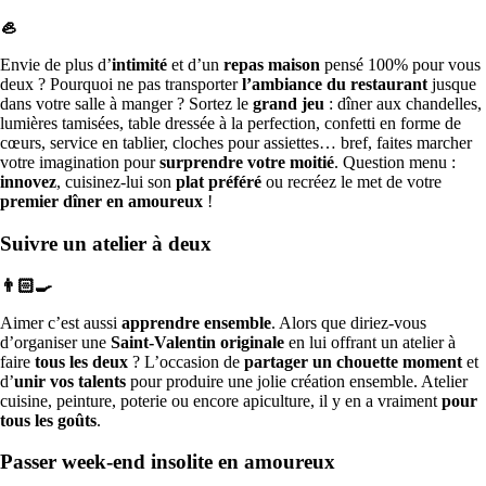
🦪
Envie de plus d’
intimité
et d’un
repas maison
pensé 100% pour vous
deux ? Pourquoi ne pas transporter
l’ambiance du restaurant
jusque
dans votre salle à manger ? Sortez le
grand jeu
: dîner aux chandelles,
lumières tamisées, table dressée à la perfection, confetti en forme de
cœurs, service en tablier, cloches pour assiettes… bref, faites marcher
votre imagination pour
surprendre votre moitié
. Question menu :
innovez
, cuisinez-lui son
plat préféré
ou recréez le met de votre
premier dîner en amoureux
!
Suivre un atelier à deux
👨🏻‍🍳
Aimer c’est aussi
apprendre ensemble
. Alors que diriez-vous
d’organiser une
Saint-Valentin originale
en lui offrant un atelier à
faire
tous les deux
? L’occasion de
partager un chouette moment
et
d’
unir vos talents
pour produire une jolie création ensemble. Atelier
cuisine, peinture, poterie ou encore apiculture, il y en a vraiment
pour
tous les goûts
.
Passer week-end insolite en amoureux