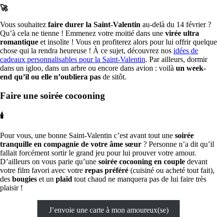
🚀
Vous souhaitez
faire durer la Saint-Valentin
au-delà du 14 février ?
Qu’à cela ne tienne ! Emmenez votre moitié dans une
virée ultra
romantique
et insolite ! Vous en profiterez alors pour lui offrir quelque
chose qui la rendra heureuse ! À ce sujet, découvrez nos
idées de
cadeaux personnalisables pour la Saint-Valentin
. Par ailleurs, dormir
dans un igloo, dans un arbre ou encore dans avion : voilà
un week-
end qu’il ou elle n’oubliera pas
de sitôt.
Faire une soirée cocooning
🕯
Pour vous, une bonne Saint-Valentin c’est avant tout une
soirée
tranquille en compagnie de votre âme sœur
? Personne n’a dit qu’il
fallait forcément sortir le grand jeu pour lui prouver votre amour.
D’ailleurs on vous parie qu’une
soirée cocooning en couple
devant
votre film favori avec votre
repas préféré
(cuisiné ou acheté tout fait),
des
bougies
et un
plaid
tout chaud ne manquera pas de lui faire très
plaisir !
J’envoie une carte à mon amoureux(se)