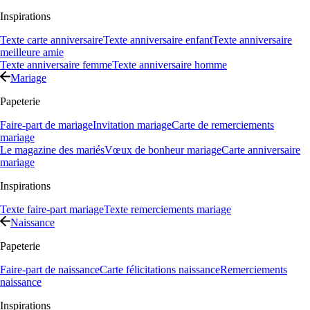
Inspirations
Texte carte anniversaire
Texte anniversaire enfant
Texte anniversaire
meilleure amie
Texte anniversaire femme
Texte anniversaire homme
Mariage
Papeterie
Faire-part de mariage
Invitation mariage
Carte de remerciements
mariage
Le magazine des mariés
Vœux de bonheur mariage
Carte anniversaire
mariage
Inspirations
Texte faire-part mariage
Texte remerciements mariage
Naissance
Papeterie
Faire-part de naissance
Carte félicitations naissance
Remerciements
naissance
Inspirations