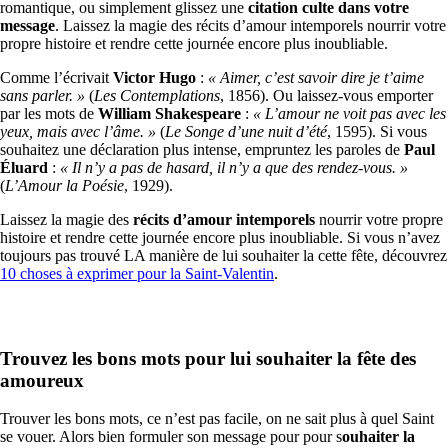
romantique, ou simplement glissez une
citation culte dans votre
message
. Laissez la magie des récits d’amour intemporels nourrir votre
propre histoire et rendre cette journée encore plus inoubliable.
Comme l’écrivait
Victor Hugo
:
« Aimer, c’est savoir dire je t’aime
sans parler. »
(
Les Contemplations
, 1856). Ou laissez-vous emporter
par les mots de
William Shakespeare
:
« L’amour ne voit pas avec les
yeux, mais avec l’âme. »
(
Le Songe d’une nuit d’été
, 1595). Si vous
souhaitez une déclaration plus intense, empruntez les paroles de
Paul
Éluard
:
« Il n’y a pas de hasard, il n’y a que des rendez-vous. »
(
L’Amour la Poésie
, 1929).
Laissez la magie des
récits d’amour intemporels
nourrir votre propre
histoire et rendre cette journée encore plus inoubliable. Si vous n’avez
toujours pas trouvé LA manière de lui souhaiter la cette fête, découvrez
10 choses à exprimer pour la Saint-Valentin
.
Trouvez les bons mots pour lui souhaiter la fête des
amoureux
Trouver les bons mots, ce n’est pas facile, on ne sait plus à quel Saint
se vouer. Alors bien formuler son message pour pour s
ouhaiter la