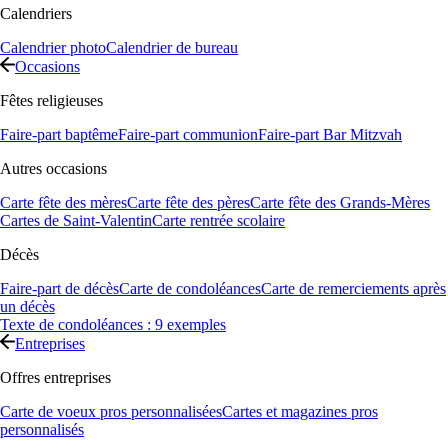
Calendriers
Calendrier photo
Calendrier de bureau
Occasions
Fêtes religieuses
Faire-part baptême
Faire-part communion
Faire-part Bar Mitzvah
Autres occasions
Carte fête des mères
Carte fête des pères
Carte fête des Grands-Mères
Cartes de Saint-Valentin
Carte rentrée scolaire
Décès
Faire-part de décès
Carte de condoléances
Carte de remerciements après
un décès
Texte de condoléances : 9 exemples
Entreprises
Offres entreprises
Carte de voeux pros personnalisées
Cartes et magazines pros
personnalisés