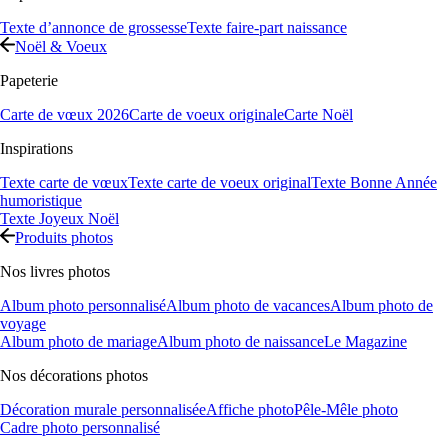
Texte d’annonce de grossesse
Texte faire-part naissance
Noël & Voeux
Papeterie
Carte de vœux 2026
Carte de voeux originale
Carte Noël
Inspirations
Texte carte de vœux
Texte carte de voeux original
Texte Bonne Année
humoristique
Texte Joyeux Noël
Produits photos
Nos livres photos
Album photo personnalisé
Album photo de vacances
Album photo de
voyage
Album photo de mariage
Album photo de naissance
Le Magazine
Nos décorations photos
Décoration murale personnalisée
Affiche photo
Pêle-Mêle photo
Cadre photo personnalisé