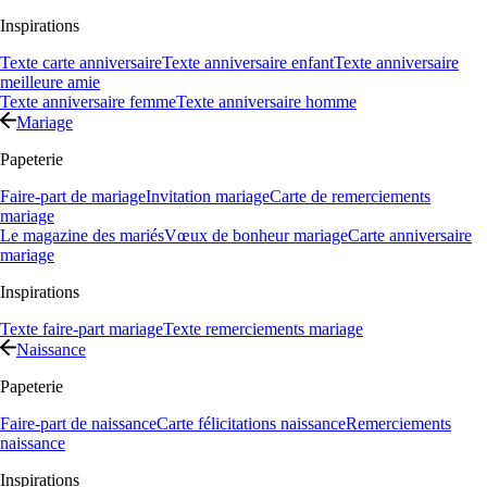
Inspirations
Texte carte anniversaire
Texte anniversaire enfant
Texte anniversaire
meilleure amie
Texte anniversaire femme
Texte anniversaire homme
Mariage
Papeterie
Faire-part de mariage
Invitation mariage
Carte de remerciements
mariage
Le magazine des mariés
Vœux de bonheur mariage
Carte anniversaire
mariage
Inspirations
Texte faire-part mariage
Texte remerciements mariage
Naissance
Papeterie
Faire-part de naissance
Carte félicitations naissance
Remerciements
naissance
Inspirations