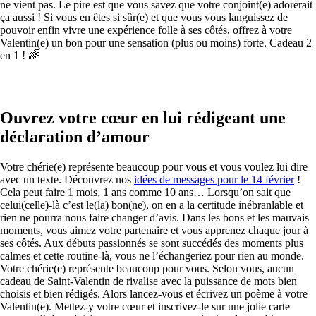
ne vient pas. Le pire est que vous savez que votre conjoint(e) adorerait
ça aussi ! Si vous en êtes si sûr(e) et que vous vous languissez de
pouvoir enfin vivre une expérience folle à ses côtés, offrez à votre
Valentin(e) un bon pour une sensation (plus ou moins) forte. Cadeau 2
en 1 ! 🌈
Ouvrez votre cœur en lui rédigeant une
déclaration d’amour
Votre chérie(e) représente beaucoup pour vous et vous voulez lui dire
avec un texte. Découvrez nos
idées de messages pour le 14 février
!
Cela peut faire 1 mois, 1 ans comme 10 ans… Lorsqu’on sait que
celui(celle)-là c’est le(la) bon(ne), on en a la certitude inébranlable et
rien ne pourra nous faire changer d’avis. Dans les bons et les mauvais
moments, vous aimez votre partenaire et vous apprenez chaque jour à
ses côtés. Aux débuts passionnés se sont succédés des moments plus
calmes et cette routine-là, vous ne l’échangeriez pour rien au monde.
Votre chérie(e) représente beaucoup pour vous. Selon vous, aucun
cadeau de Saint-Valentin de rivalise avec la puissance de mots bien
choisis et bien rédigés. Alors lancez-vous et écrivez un poème à votre
Valentin(e). Mettez-y votre cœur et inscrivez-le sur une jolie carte